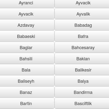
Ayranci
Ayvacik
Ayvacik
Ayvalik
Azdavay
Babadag
Babaeski
Bafra
Baglar
Bahcesaray
Bahsili
Baklan
Bala
Balikesir
Baliseyh
Balya
Banaz
Bandirma
Bartin
Basciftlik