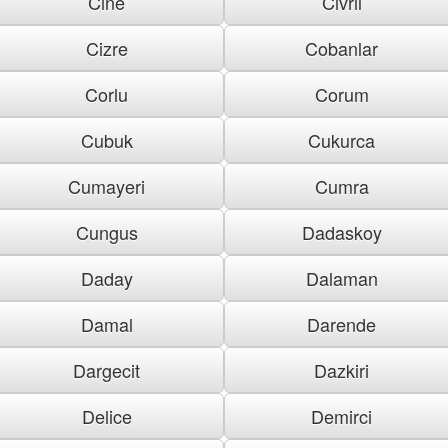
Cine
Civril
Cizre
Cobanlar
Corlu
Corum
Cubuk
Cukurca
Cumayeri
Cumra
Cungus
Dadaskoy
Daday
Dalaman
Damal
Darende
Dargecit
Dazkiri
Delice
Demirci