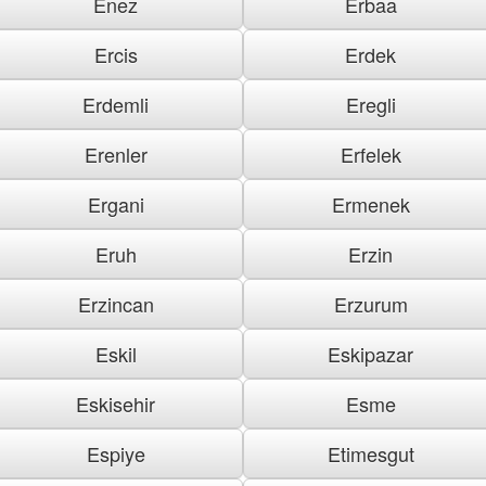
Enez
Erbaa
Ercis
Erdek
Erdemli
Eregli
Erenler
Erfelek
Ergani
Ermenek
Eruh
Erzin
Erzincan
Erzurum
Eskil
Eskipazar
Eskisehir
Esme
Espiye
Etimesgut