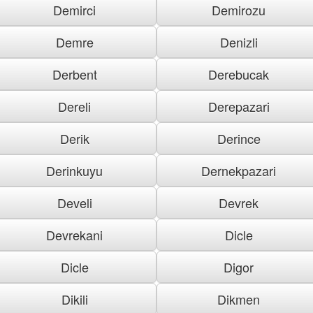
Demirci
Demirozu
Demre
Denizli
Derbent
Derebucak
Dereli
Derepazari
Derik
Derince
Derinkuyu
Dernekpazari
Develi
Devrek
Devrekani
Dicle
Dicle
Digor
Dikili
Dikmen