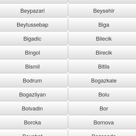
Beypazari
Beysehir
Beytussebap
Biga
Bigadic
Bilecik
Bingol
Birecik
Bismil
Bitlis
Bodrum
Bogazkale
Bogazliyan
Bolu
Bolvadin
Bor
Borcka
Bornova
Boyabat
Bozcaada