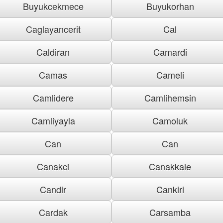
Buyukcekmece
Buyukorhan
Caglayancerit
Cal
Caldiran
Camardi
Camas
Cameli
Camlidere
Camlihemsin
Camliyayla
Camoluk
Can
Can
Canakci
Canakkale
Candir
Cankiri
Cardak
Carsamba