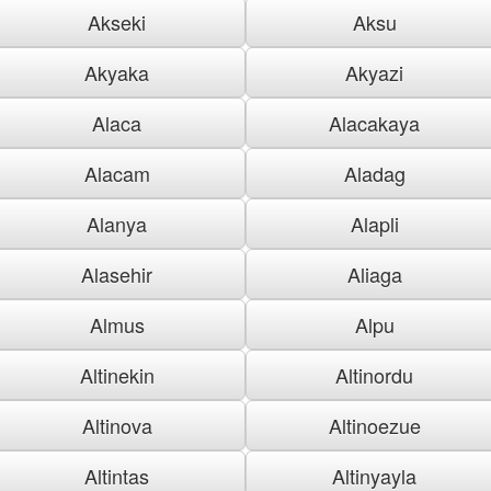
Akseki
Aksu
Akyaka
Akyazi
Alaca
Alacakaya
Alacam
Aladag
Alanya
Alapli
Alasehir
Aliaga
Almus
Alpu
Altinekin
Altinordu
Altinova
Altinoezue
Altintas
Altinyayla