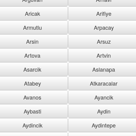
Aricak
Arifiye
Armutlu
Arpacay
Arsin
Arsuz
Artova
Artvin
Asarcik
Aslanapa
Atabey
Atkaracalar
Avanos
Ayancik
Aybasti
Aydin
Aydincik
Aydintepe