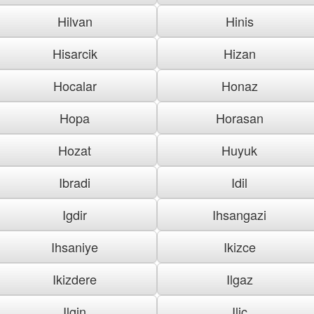
Hilvan
Hinis
Hisarcik
Hizan
Hocalar
Honaz
Hopa
Horasan
Hozat
Huyuk
Ibradi
Idil
Igdir
Ihsangazi
Ihsaniye
Ikizce
Ikizdere
Ilgaz
Ilgin
Ilic