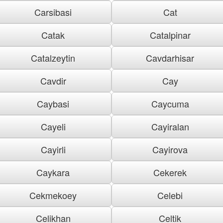
Carsibasi
Cat
Catak
Catalpinar
Catalzeytin
Cavdarhisar
Cavdir
Cay
Caybasi
Caycuma
Cayeli
Cayiralan
Cayirli
Cayirova
Caykara
Cekerek
Cekmekoey
Celebi
Celikhan
Celtik