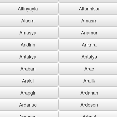
Altinyayla
Altunhisar
Alucra
Amasra
Amasya
Anamur
Andirin
Ankara
Antakya
Antalya
Araban
Arac
Arakli
Aralik
Arapgir
Ardahan
Ardanuc
Ardesen
Arguvan
Arhavi