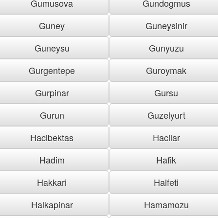
Gumusova
Gundogmus
Guney
Guneysinir
Guneysu
Gunyuzu
Gurgentepe
Guroymak
Gurpinar
Gursu
Gurun
Guzelyurt
Hacibektas
Hacilar
Hadim
Hafik
Hakkari
Halfeti
Halkapinar
Hamamozu