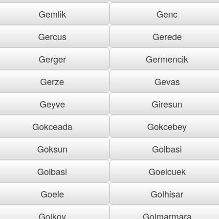
Gemlik
Genc
Gercus
Gerede
Gerger
Germencik
Gerze
Gevas
Geyve
Giresun
Gokceada
Gokcebey
Goksun
Golbasi
Golbasi
Goelcuek
Goele
Golhisar
Golkoy
Golmarmara