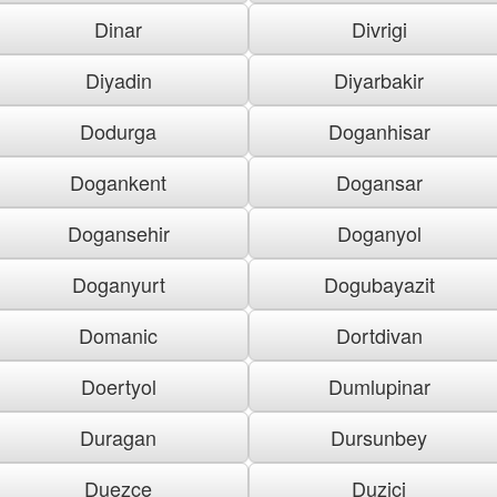
Dinar
Divrigi
Diyadin
Diyarbakir
Dodurga
Doganhisar
Dogankent
Dogansar
Dogansehir
Doganyol
Doganyurt
Dogubayazit
Domanic
Dortdivan
Doertyol
Dumlupinar
Duragan
Dursunbey
Duezce
Duzici