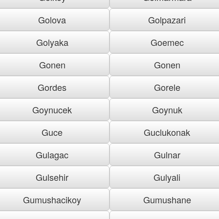
Golova
Golpazari
Golyaka
Goemec
Gonen
Gonen
Gordes
Gorele
Goynucek
Goynuk
Guce
Guclukonak
Gulagac
Gulnar
Gulsehir
Gulyali
Gumushacikoy
Gumushane