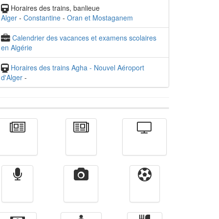
Horaires des trains, banlieue
Alger
-
Constantine
-
Oran et Mostaganem
Calendrier des vacances et examens scolaires
en Algérie
Horaires des trains Agha - Nouvel Aéroport
d'Alger
-
Actualité
الأخبار
Télévision
Radio
Vidéos
Sport