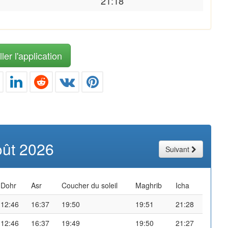
21:18
ler l'application
oût 2026
Suivant
Dohr
Asr
Coucher du soleil
Maghrib
Icha
12:46
16:37
19:50
19:51
21:28
12:46
16:37
19:49
19:50
21:27