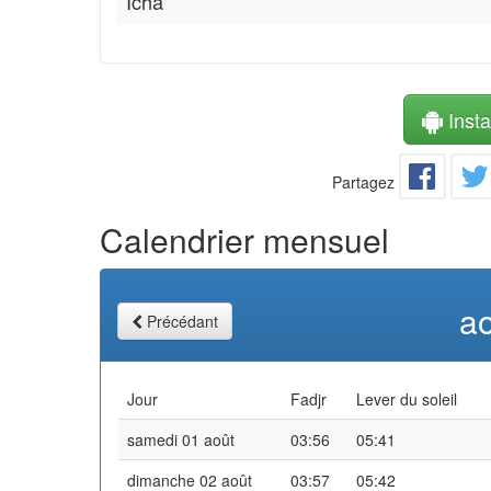
Icha
Instal
Partagez
Calendrier mensuel
a
Précédant
Jour
Fadjr
Lever du soleil
samedi 01 août
03:56
05:41
dimanche 02 août
03:57
05:42