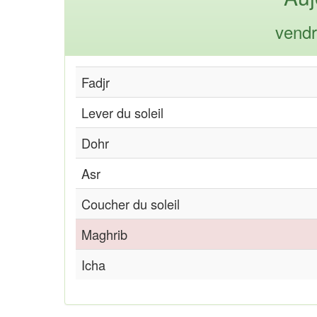
vendr
Fadjr
Lever du soleil
Dohr
Asr
Coucher du soleil
Maghrib
Icha