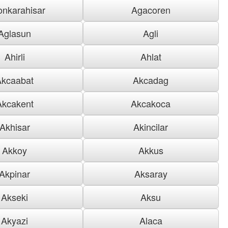
onkarahisar
Agacoren
Aglasun
Agli
Ahirli
Ahlat
Akcaabat
Akcadag
Akcakent
Akcakoca
Akhisar
Akincilar
Akkoy
Akkus
Akpinar
Aksaray
Akseki
Aksu
Akyazi
Alaca