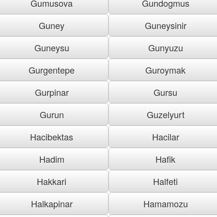
Gumusova
Gundogmus
Guney
Guneysinir
Guneysu
Gunyuzu
Gurgentepe
Guroymak
Gurpinar
Gursu
Gurun
Guzelyurt
Hacibektas
Hacilar
Hadim
Hafik
Hakkari
Halfeti
Halkapinar
Hamamozu