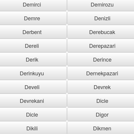
Demirci
Demirozu
Demre
Denizli
Derbent
Derebucak
Dereli
Derepazari
Derik
Derince
Derinkuyu
Dernekpazari
Develi
Devrek
Devrekani
Dicle
Dicle
Digor
Dikili
Dikmen