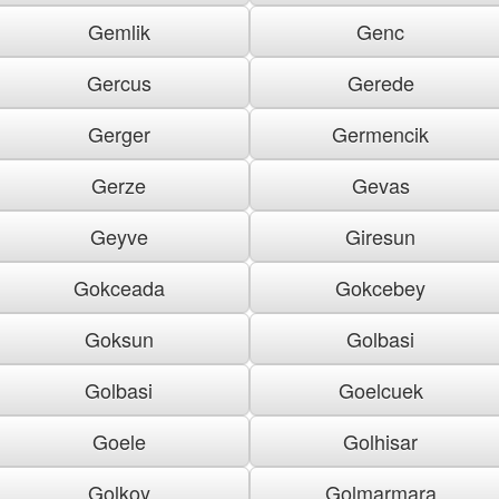
Gemlik
Genc
Gercus
Gerede
Gerger
Germencik
Gerze
Gevas
Geyve
Giresun
Gokceada
Gokcebey
Goksun
Golbasi
Golbasi
Goelcuek
Goele
Golhisar
Golkoy
Golmarmara