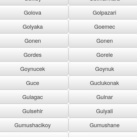
Golova
Golpazari
Golyaka
Goemec
Gonen
Gonen
Gordes
Gorele
Goynucek
Goynuk
Guce
Guclukonak
Gulagac
Gulnar
Gulsehir
Gulyali
Gumushacikoy
Gumushane