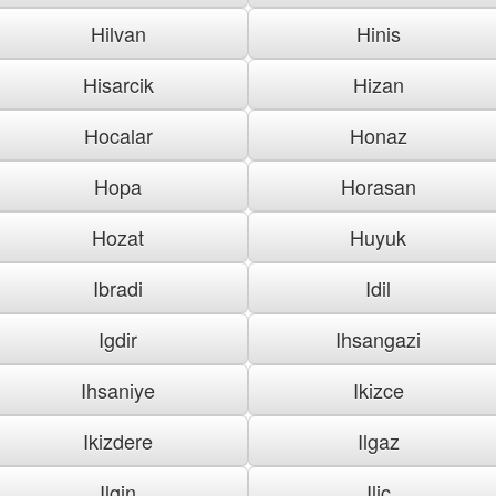
Hilvan
Hinis
Hisarcik
Hizan
Hocalar
Honaz
Hopa
Horasan
Hozat
Huyuk
Ibradi
Idil
Igdir
Ihsangazi
Ihsaniye
Ikizce
Ikizdere
Ilgaz
Ilgin
Ilic