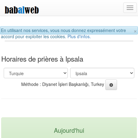
Tog
navi
×
En utilisant nos services, vous nous donnez expressément votre
accord pour exploiter les cookies.
Plus d'infos.
Horaires de prières à Ipsala
Méthode : Diyanet İşleri Başkanlığı, Turkey
Aujourd'hui