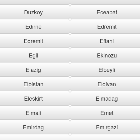
Duzkoy
Eceabat
Edirne
Edremit
Edremit
Eflani
Egil
Ekinozu
Elazig
Elbeyli
Elbistan
Eldivan
Eleskirt
Elmadag
Elmali
Emet
Emirdag
Emirgazi