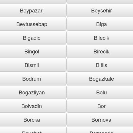
Beypazari
Beysehir
Beytussebap
Biga
Bigadic
Bilecik
Bingol
Birecik
Bismil
Bitlis
Bodrum
Bogazkale
Bogazliyan
Bolu
Bolvadin
Bor
Borcka
Bornova
Boyabat
Bozcaada