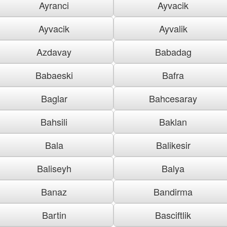
Ayranci
Ayvacik
Ayvacik
Ayvalik
Azdavay
Babadag
Babaeski
Bafra
Baglar
Bahcesaray
Bahsili
Baklan
Bala
Balikesir
Baliseyh
Balya
Banaz
Bandirma
Bartin
Basciftlik