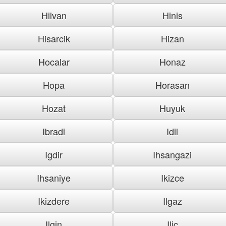
Hilvan
Hinis
Hisarcik
Hizan
Hocalar
Honaz
Hopa
Horasan
Hozat
Huyuk
Ibradi
Idil
Igdir
Ihsangazi
Ihsaniye
Ikizce
Ikizdere
Ilgaz
Ilgin
Ilic