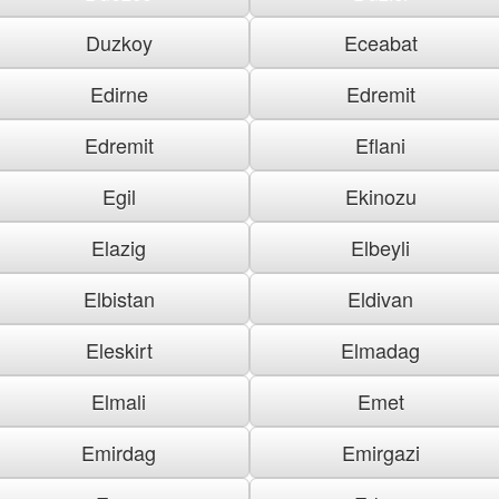
Duzkoy
Eceabat
Edirne
Edremit
Edremit
Eflani
Egil
Ekinozu
Elazig
Elbeyli
Elbistan
Eldivan
Eleskirt
Elmadag
Elmali
Emet
Emirdag
Emirgazi