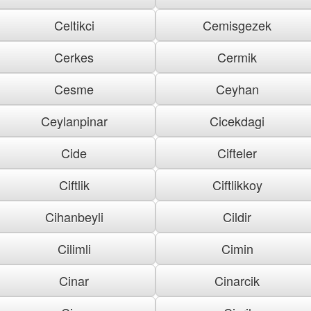
Celtikci
Cemisgezek
Cerkes
Cermik
Cesme
Ceyhan
Ceylanpinar
Cicekdagi
Cide
Cifteler
Ciftlik
Ciftlikkoy
Cihanbeyli
Cildir
Cilimli
Cimin
Cinar
Cinarcik