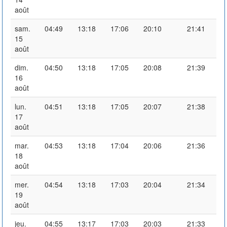
août
sam.
04:49
13:18
17:06
20:10
21:41
15
août
dim.
04:50
13:18
17:05
20:08
21:39
16
août
lun.
04:51
13:18
17:05
20:07
21:38
17
août
mar.
04:53
13:18
17:04
20:06
21:36
18
août
mer.
04:54
13:18
17:03
20:04
21:34
19
août
jeu.
04:55
13:17
17:03
20:03
21:33