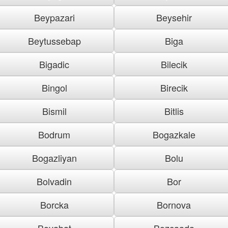
Beypazari
Beysehir
Beytussebap
Biga
Bigadic
Bilecik
Bingol
Birecik
Bismil
Bitlis
Bodrum
Bogazkale
Bogazliyan
Bolu
Bolvadin
Bor
Borcka
Bornova
Boyabat
Bozcaada