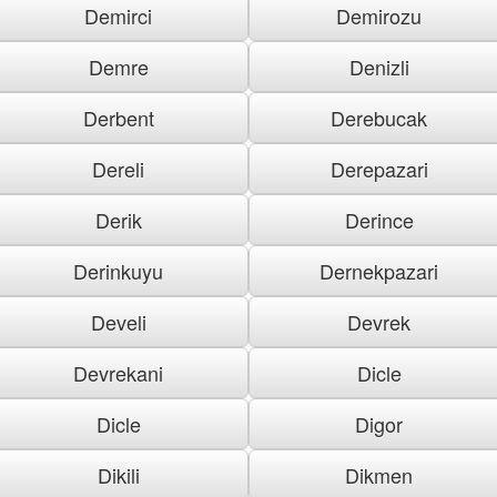
Demirci
Demirozu
Demre
Denizli
Derbent
Derebucak
Dereli
Derepazari
Derik
Derince
Derinkuyu
Dernekpazari
Develi
Devrek
Devrekani
Dicle
Dicle
Digor
Dikili
Dikmen