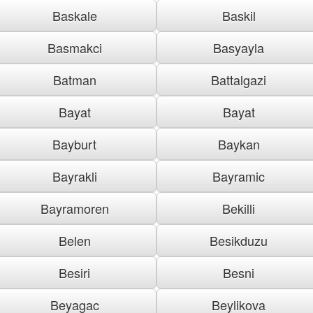
Baskale
Baskil
Basmakci
Basyayla
Batman
Battalgazi
Bayat
Bayat
Bayburt
Baykan
Bayrakli
Bayramic
Bayramoren
Bekilli
Belen
Besikduzu
Besiri
Besni
Beyagac
Beylikova