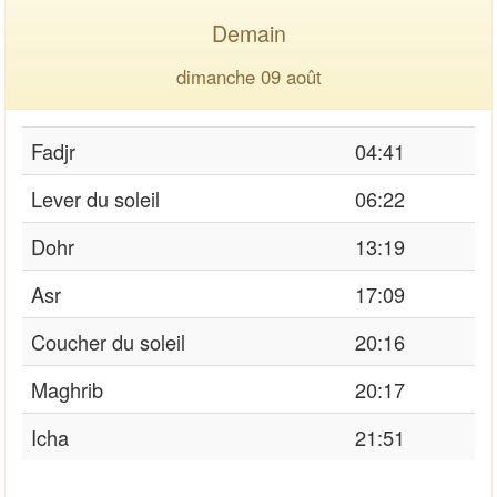
Demain
dimanche 09 août
Fadjr
04:41
Lever du soleil
06:22
Dohr
13:19
Asr
17:09
Coucher du soleil
20:16
Maghrib
20:17
Icha
21:51