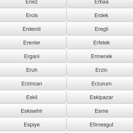
Enez
Erbaa
Ercis
Erdek
Erdemli
Eregli
Erenler
Erfelek
Ergani
Ermenek
Eruh
Erzin
Erzincan
Erzurum
Eskil
Eskipazar
Eskisehir
Esme
Espiye
Etimesgut