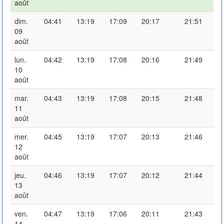
août
dim.
04:41
13:19
17:09
20:17
21:51
09
août
lun.
04:42
13:19
17:08
20:16
21:49
10
août
mar.
04:43
13:19
17:08
20:15
21:48
11
août
mer.
04:45
13:19
17:07
20:13
21:46
12
août
jeu.
04:46
13:19
17:07
20:12
21:44
13
août
ven.
04:47
13:19
17:06
20:11
21:43
14