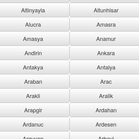
Altinyayla
Altunhisar
Alucra
Amasra
Amasya
Anamur
Andirin
Ankara
Antakya
Antalya
Araban
Arac
Arakli
Aralik
Arapgir
Ardahan
Ardanuc
Ardesen
Arguvan
Arhavi