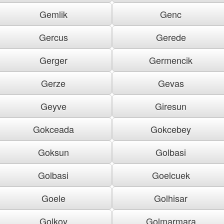
Gemlik
Genc
Gercus
Gerede
Gerger
Germencik
Gerze
Gevas
Geyve
Giresun
Gokceada
Gokcebey
Goksun
Golbasi
Golbasi
Goelcuek
Goele
Golhisar
Golkoy
Golmarmara