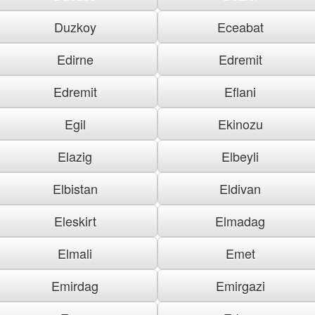
Duzkoy
Eceabat
Edirne
Edremit
Edremit
Eflani
Egil
Ekinozu
Elazig
Elbeyli
Elbistan
Eldivan
Eleskirt
Elmadag
Elmali
Emet
Emirdag
Emirgazi