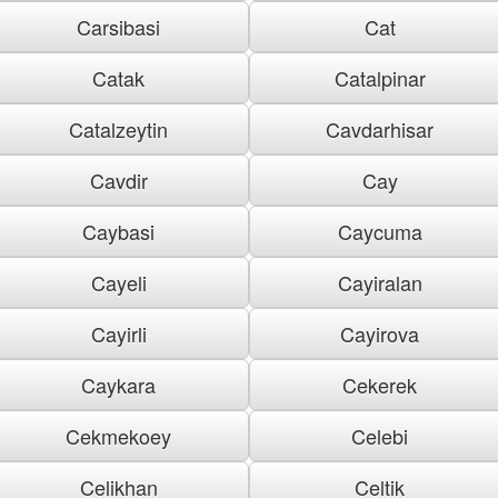
Carsibasi
Cat
Catak
Catalpinar
Catalzeytin
Cavdarhisar
Cavdir
Cay
Caybasi
Caycuma
Cayeli
Cayiralan
Cayirli
Cayirova
Caykara
Cekerek
Cekmekoey
Celebi
Celikhan
Celtik