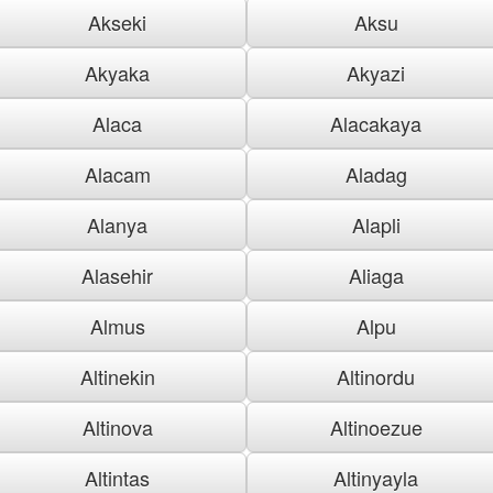
Akseki
Aksu
Akyaka
Akyazi
Alaca
Alacakaya
Alacam
Aladag
Alanya
Alapli
Alasehir
Aliaga
Almus
Alpu
Altinekin
Altinordu
Altinova
Altinoezue
Altintas
Altinyayla