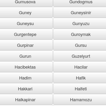
Gumusova
Gundogmus
Guney
Guneysinir
Guneysu
Gunyuzu
Gurgentepe
Guroymak
Gurpinar
Gursu
Gurun
Guzelyurt
Hacibektas
Hacilar
Hadim
Hafik
Hakkari
Halfeti
Halkapinar
Hamamozu