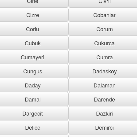
Cine
Civril
Cizre
Cobanlar
Corlu
Corum
Cubuk
Cukurca
Cumayeri
Cumra
Cungus
Dadaskoy
Daday
Dalaman
Damal
Darende
Dargecit
Dazkiri
Delice
Demirci