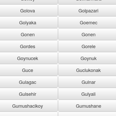
Golova
Golpazari
Golyaka
Goemec
Gonen
Gonen
Gordes
Gorele
Goynucek
Goynuk
Guce
Guclukonak
Gulagac
Gulnar
Gulsehir
Gulyali
Gumushacikoy
Gumushane