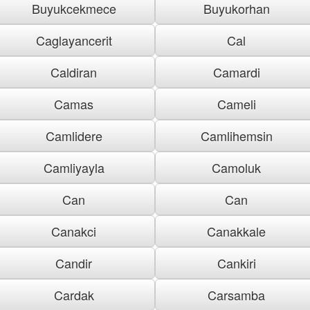
Buyukcekmece
Buyukorhan
Caglayancerit
Cal
Caldiran
Camardi
Camas
Cameli
Camlidere
Camlihemsin
Camliyayla
Camoluk
Can
Can
Canakci
Canakkale
Candir
Cankiri
Cardak
Carsamba