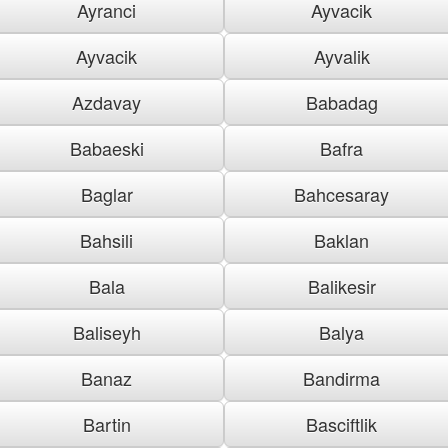
Ayranci
Ayvacik
Ayvacik
Ayvalik
Azdavay
Babadag
Babaeski
Bafra
Baglar
Bahcesaray
Bahsili
Baklan
Bala
Balikesir
Baliseyh
Balya
Banaz
Bandirma
Bartin
Basciftlik