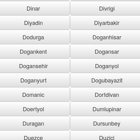
Dinar
Divrigi
Diyadin
Diyarbakir
Dodurga
Doganhisar
Dogankent
Dogansar
Dogansehir
Doganyol
Doganyurt
Dogubayazit
Domanic
Dortdivan
Doertyol
Dumlupinar
Duragan
Dursunbey
Duezce
Duzici