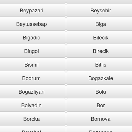
Beypazari
Beysehir
Beytussebap
Biga
Bigadic
Bilecik
Bingol
Birecik
Bismil
Bitlis
Bodrum
Bogazkale
Bogazliyan
Bolu
Bolvadin
Bor
Borcka
Bornova
Boyabat
Bozcaada