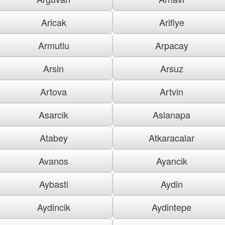
Aricak
Arifiye
Armutlu
Arpacay
Arsin
Arsuz
Artova
Artvin
Asarcik
Aslanapa
Atabey
Atkaracalar
Avanos
Ayancik
Aybasti
Aydin
Aydincik
Aydintepe