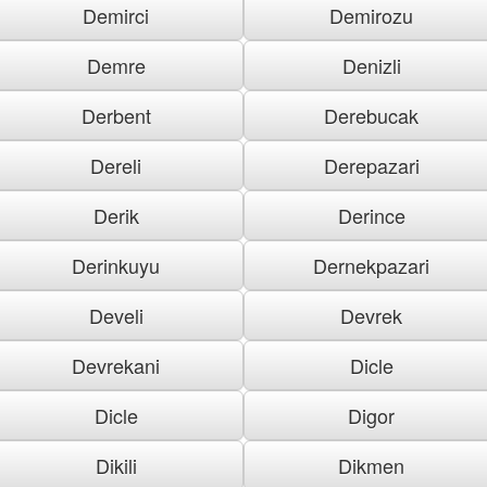
Demirci
Demirozu
Demre
Denizli
Derbent
Derebucak
Dereli
Derepazari
Derik
Derince
Derinkuyu
Dernekpazari
Develi
Devrek
Devrekani
Dicle
Dicle
Digor
Dikili
Dikmen