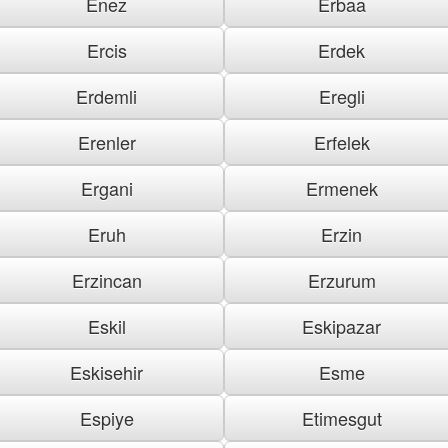
Enez
Erbaa
Ercis
Erdek
Erdemli
Eregli
Erenler
Erfelek
Ergani
Ermenek
Eruh
Erzin
Erzincan
Erzurum
Eskil
Eskipazar
Eskisehir
Esme
Espiye
Etimesgut