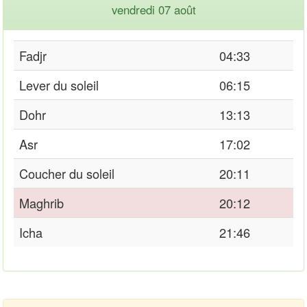
vendredi 07 août
Fadjr
04:33
Lever du soleil
06:15
Dohr
13:13
Asr
17:02
Coucher du soleil
20:11
Maghrib
20:12
Icha
21:46