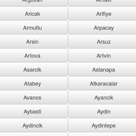
Aricak
Arifiye
Armutlu
Arpacay
Arsin
Arsuz
Artova
Artvin
Asarcik
Aslanapa
Atabey
Atkaracalar
Avanos
Ayancik
Aybasti
Aydin
Aydincik
Aydintepe