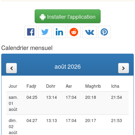
Installer l'application
Calendrier mensuel
août 2026
Jour
Fadjr
Dohr
Asr
Maghrib
Icha
sam.
04:25
13:14
17:04
20:18
21:54
01
août
dim.
04:27
13:13
17:04
20:17
21:53
02
août