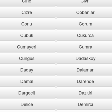
Cine
Civril
Cizre
Cobanlar
Corlu
Corum
Cubuk
Cukurca
Cumayeri
Cumra
Cungus
Dadaskoy
Daday
Dalaman
Damal
Darende
Dargecit
Dazkiri
Delice
Demirci