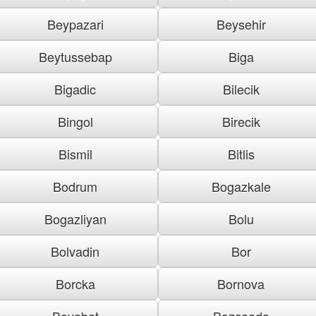
Beypazari
Beysehir
Beytussebap
Biga
Bigadic
Bilecik
Bingol
Birecik
Bismil
Bitlis
Bodrum
Bogazkale
Bogazliyan
Bolu
Bolvadin
Bor
Borcka
Bornova
Boyabat
Bozcaada