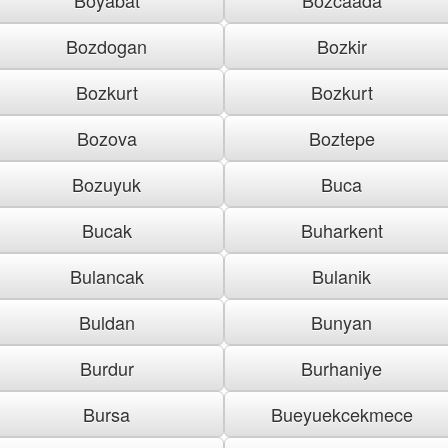
Bozdogan
Bozkir
Bozkurt
Bozkurt
Bozova
Boztepe
Bozuyuk
Buca
Bucak
Buharkent
Bulancak
Bulanik
Buldan
Bunyan
Burdur
Burhaniye
Bursa
Bueyuekcekmece