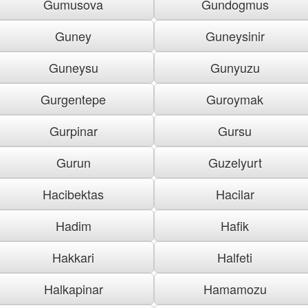
Gumusova
Gundogmus
Guney
Guneysinir
Guneysu
Gunyuzu
Gurgentepe
Guroymak
Gurpinar
Gursu
Gurun
Guzelyurt
Hacibektas
Hacilar
Hadim
Hafik
Hakkari
Halfeti
Halkapinar
Hamamozu