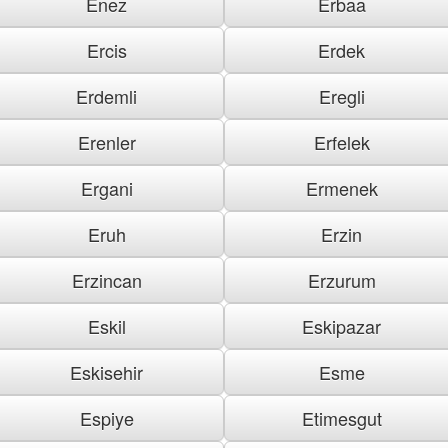
Enez
Erbaa
Ercis
Erdek
Erdemli
Eregli
Erenler
Erfelek
Ergani
Ermenek
Eruh
Erzin
Erzincan
Erzurum
Eskil
Eskipazar
Eskisehir
Esme
Espiye
Etimesgut