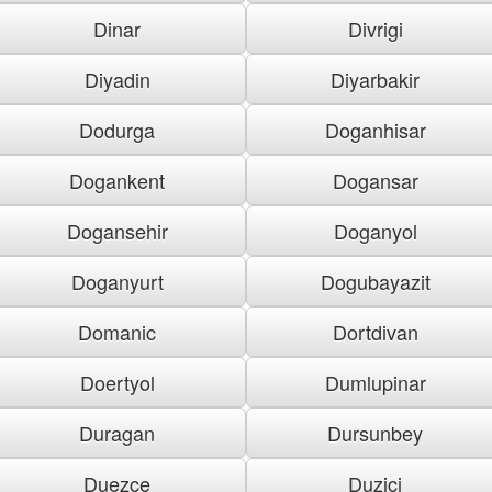
Dinar
Divrigi
Diyadin
Diyarbakir
Dodurga
Doganhisar
Dogankent
Dogansar
Dogansehir
Doganyol
Doganyurt
Dogubayazit
Domanic
Dortdivan
Doertyol
Dumlupinar
Duragan
Dursunbey
Duezce
Duzici