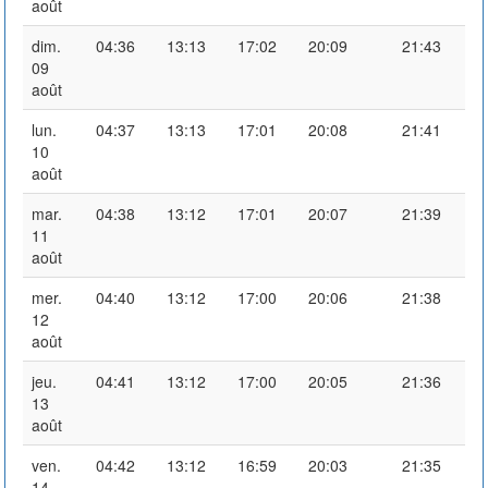
août
dim.
04:36
13:13
17:02
20:09
21:43
09
août
lun.
04:37
13:13
17:01
20:08
21:41
10
août
mar.
04:38
13:12
17:01
20:07
21:39
11
août
mer.
04:40
13:12
17:00
20:06
21:38
12
août
jeu.
04:41
13:12
17:00
20:05
21:36
13
août
ven.
04:42
13:12
16:59
20:03
21:35
14