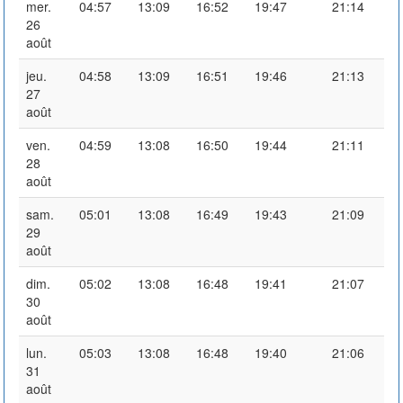
mer.
04:57
13:09
16:52
19:47
21:14
26
août
jeu.
04:58
13:09
16:51
19:46
21:13
27
août
ven.
04:59
13:08
16:50
19:44
21:11
28
août
sam.
05:01
13:08
16:49
19:43
21:09
29
août
dim.
05:02
13:08
16:48
19:41
21:07
30
août
lun.
05:03
13:08
16:48
19:40
21:06
31
août