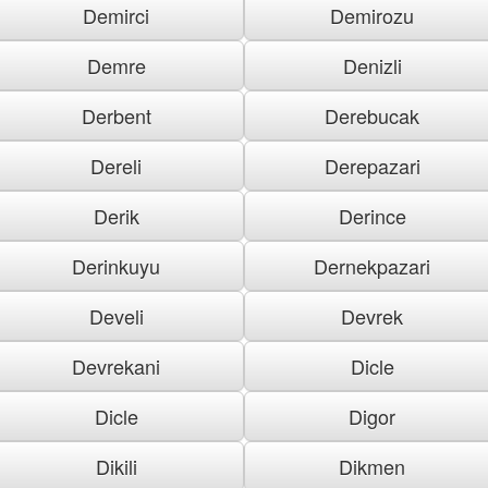
Demirci
Demirozu
Demre
Denizli
Derbent
Derebucak
Dereli
Derepazari
Derik
Derince
Derinkuyu
Dernekpazari
Develi
Devrek
Devrekani
Dicle
Dicle
Digor
Dikili
Dikmen