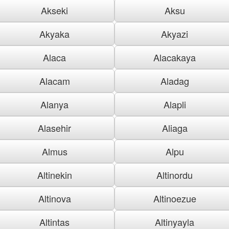
Akseki
Aksu
Akyaka
Akyazi
Alaca
Alacakaya
Alacam
Aladag
Alanya
Alapli
Alasehir
Aliaga
Almus
Alpu
Altinekin
Altinordu
Altinova
Altinoezue
Altintas
Altinyayla