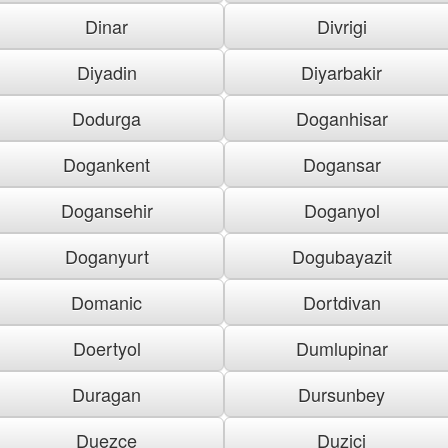
Dinar
Divrigi
Diyadin
Diyarbakir
Dodurga
Doganhisar
Dogankent
Dogansar
Dogansehir
Doganyol
Doganyurt
Dogubayazit
Domanic
Dortdivan
Doertyol
Dumlupinar
Duragan
Dursunbey
Duezce
Duzici