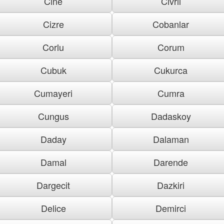
Cine
Civril
Cizre
Cobanlar
Corlu
Corum
Cubuk
Cukurca
Cumayeri
Cumra
Cungus
Dadaskoy
Daday
Dalaman
Damal
Darende
Dargecit
Dazkiri
Delice
Demirci