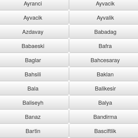
Ayranci
Ayvacik
Ayvacik
Ayvalik
Azdavay
Babadag
Babaeski
Bafra
Baglar
Bahcesaray
Bahsili
Baklan
Bala
Balikesir
Baliseyh
Balya
Banaz
Bandirma
Bartin
Basciftlik