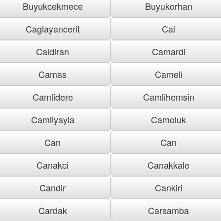
Buyukcekmece
Buyukorhan
Caglayancerit
Cal
Caldiran
Camardi
Camas
Cameli
Camlidere
Camlihemsin
Camliyayla
Camoluk
Can
Can
Canakci
Canakkale
Candir
Cankiri
Cardak
Carsamba