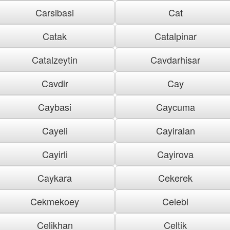
Carsibasi
Cat
Catak
Catalpinar
Catalzeytin
Cavdarhisar
Cavdir
Cay
Caybasi
Caycuma
Cayeli
Cayiralan
Cayirli
Cayirova
Caykara
Cekerek
Cekmekoey
Celebi
Celikhan
Celtik