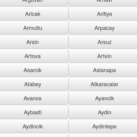
Aricak
Arifiye
Armutlu
Arpacay
Arsin
Arsuz
Artova
Artvin
Asarcik
Aslanapa
Atabey
Atkaracalar
Avanos
Ayancik
Aybasti
Aydin
Aydincik
Aydintepe