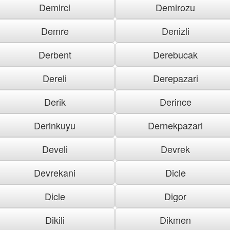
Demirci
Demirozu
Demre
Denizli
Derbent
Derebucak
Dereli
Derepazari
Derik
Derince
Derinkuyu
Dernekpazari
Develi
Devrek
Devrekani
Dicle
Dicle
Digor
Dikili
Dikmen