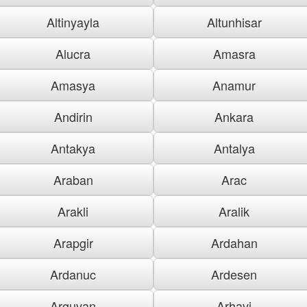
Altinyayla
Altunhisar
Alucra
Amasra
Amasya
Anamur
Andirin
Ankara
Antakya
Antalya
Araban
Arac
Arakli
Aralik
Arapgir
Ardahan
Ardanuc
Ardesen
Arguvan
Arhavi