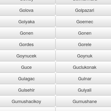
Golova
Golpazari
Golyaka
Goemec
Gonen
Gonen
Gordes
Gorele
Goynucek
Goynuk
Guce
Guclukonak
Gulagac
Gulnar
Gulsehir
Gulyali
Gumushacikoy
Gumushane