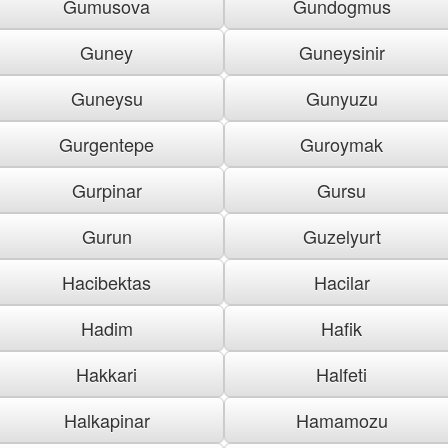
Gumusova
Gundogmus
Guney
Guneysinir
Guneysu
Gunyuzu
Gurgentepe
Guroymak
Gurpinar
Gursu
Gurun
Guzelyurt
Hacibektas
Hacilar
Hadim
Hafik
Hakkari
Halfeti
Halkapinar
Hamamozu