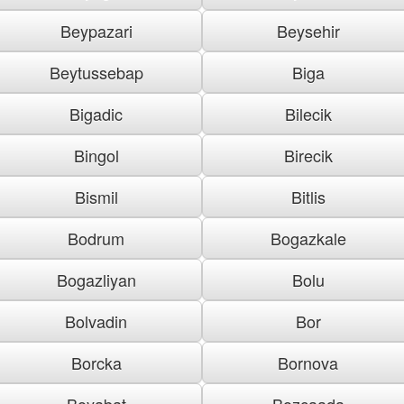
Beypazari
Beysehir
Beytussebap
Biga
Bigadic
Bilecik
Bingol
Birecik
Bismil
Bitlis
Bodrum
Bogazkale
Bogazliyan
Bolu
Bolvadin
Bor
Borcka
Bornova
Boyabat
Bozcaada