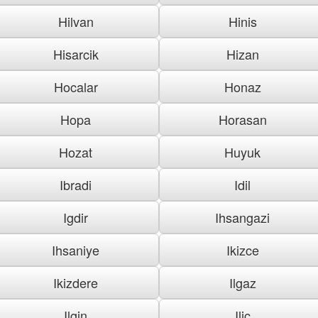
Hilvan
Hinis
Hisarcik
Hizan
Hocalar
Honaz
Hopa
Horasan
Hozat
Huyuk
Ibradi
Idil
Igdir
Ihsangazi
Ihsaniye
Ikizce
Ikizdere
Ilgaz
Ilgin
Ilic