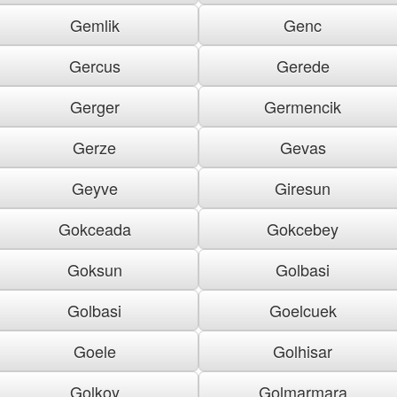
Gemlik
Genc
Gercus
Gerede
Gerger
Germencik
Gerze
Gevas
Geyve
Giresun
Gokceada
Gokcebey
Goksun
Golbasi
Golbasi
Goelcuek
Goele
Golhisar
Golkoy
Golmarmara