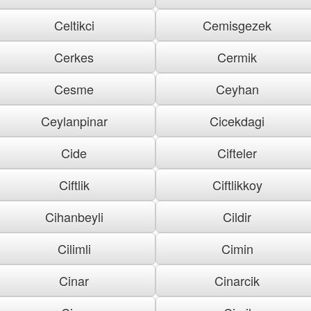
Celtikci
Cemisgezek
Cerkes
Cermik
Cesme
Ceyhan
Ceylanpinar
Cicekdagi
Cide
Cifteler
Ciftlik
Ciftlikkoy
Cihanbeyli
Cildir
Cilimli
Cimin
Cinar
Cinarcik