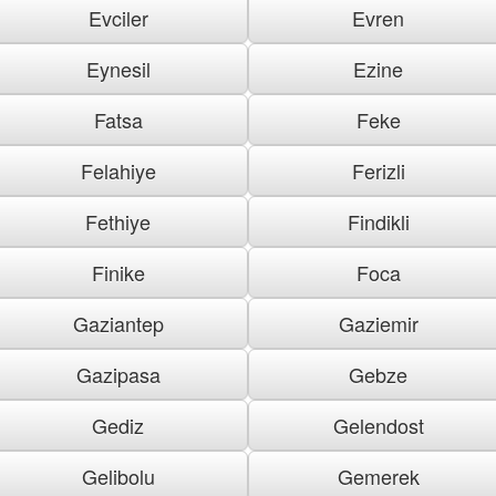
Evciler
Evren
Eynesil
Ezine
Fatsa
Feke
Felahiye
Ferizli
Fethiye
Findikli
Finike
Foca
Gaziantep
Gaziemir
Gazipasa
Gebze
Gediz
Gelendost
Gelibolu
Gemerek