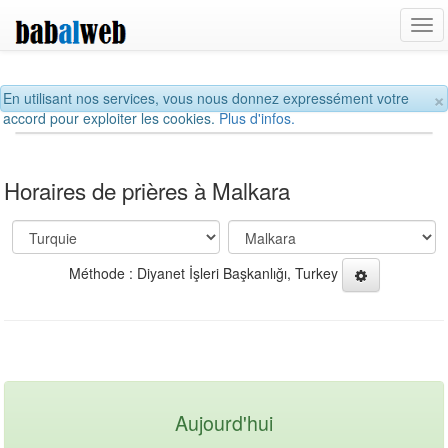
Tog
navi
×
En utilisant nos services, vous nous donnez expressément votre
accord pour exploiter les cookies.
Plus d'infos.
Horaires de prières à Malkara
Méthode : Diyanet İşleri Başkanlığı, Turkey
Aujourd'hui