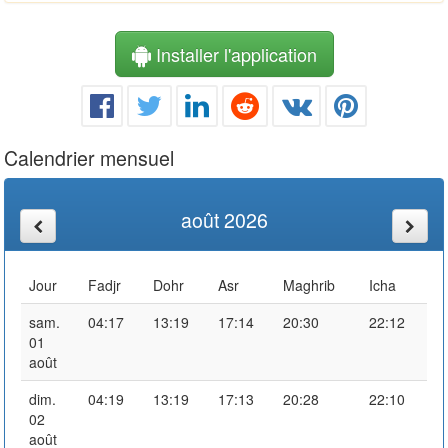
Installer l'application
Calendrier mensuel
août 2026
Jour
Fadjr
Dohr
Asr
Maghrib
Icha
sam.
04:17
13:19
17:14
20:30
22:12
01
août
dim.
04:19
13:19
17:13
20:28
22:10
02
août