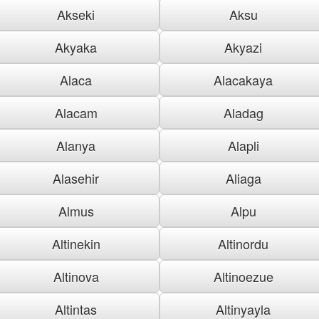
Akseki
Aksu
Akyaka
Akyazi
Alaca
Alacakaya
Alacam
Aladag
Alanya
Alapli
Alasehir
Aliaga
Almus
Alpu
Altinekin
Altinordu
Altinova
Altinoezue
Altintas
Altinyayla