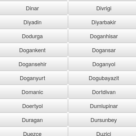
Dinar
Divrigi
Diyadin
Diyarbakir
Dodurga
Doganhisar
Dogankent
Dogansar
Dogansehir
Doganyol
Doganyurt
Dogubayazit
Domanic
Dortdivan
Doertyol
Dumlupinar
Duragan
Dursunbey
Duezce
Duzici