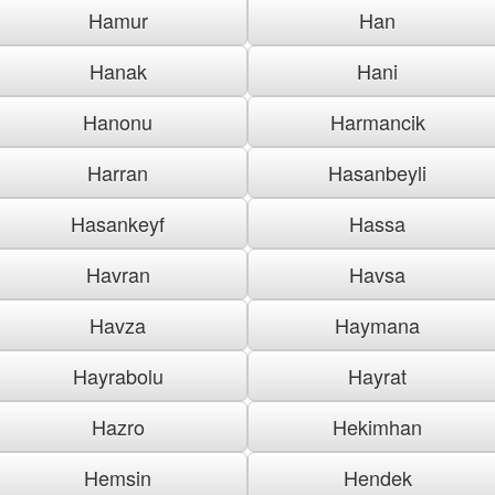
Hamur
Han
Hanak
Hani
Hanonu
Harmancik
Harran
Hasanbeyli
Hasankeyf
Hassa
Havran
Havsa
Havza
Haymana
Hayrabolu
Hayrat
Hazro
Hekimhan
Hemsin
Hendek