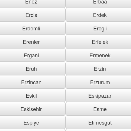
Enez
Erbaa
Ercis
Erdek
Erdemli
Eregli
Erenler
Erfelek
Ergani
Ermenek
Eruh
Erzin
Erzincan
Erzurum
Eskil
Eskipazar
Eskisehir
Esme
Espiye
Etimesgut