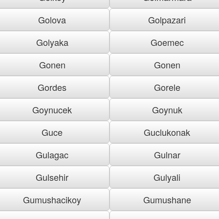
Golova
Golpazari
Golyaka
Goemec
Gonen
Gonen
Gordes
Gorele
Goynucek
Goynuk
Guce
Guclukonak
Gulagac
Gulnar
Gulsehir
Gulyali
Gumushacikoy
Gumushane