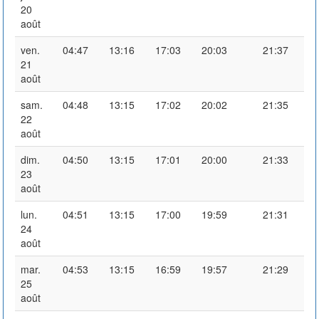
20
août
ven.
04:47
13:16
17:03
20:03
21:37
21
août
sam.
04:48
13:15
17:02
20:02
21:35
22
août
dim.
04:50
13:15
17:01
20:00
21:33
23
août
lun.
04:51
13:15
17:00
19:59
21:31
24
août
mar.
04:53
13:15
16:59
19:57
21:29
25
août