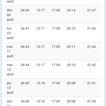
août
dim.
04:40
13:17
17:06
20:14
21:47
09
août
lun.
04:41
13:17
17:05
20:13
21:45
10
août
mar.
04:43
13:17
17:05
20:11
21:44
11
août
mer.
04:44
13:17
17:04
20:10
21:42
12
août
jeu.
04:45
13:16
17:04
20:09
21:41
13
août
ven.
04:46
13:16
17:03
20:08
21:39
14