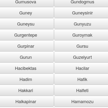
Gumusova
Gundogmus
Guney
Guneysinir
Guneysu
Gunyuzu
Gurgentepe
Guroymak
Gurpinar
Gursu
Gurun
Guzelyurt
Hacibektas
Hacilar
Hadim
Hafik
Hakkari
Halfeti
Halkapinar
Hamamozu