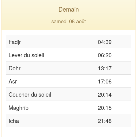
Demain
samedi 08 août
Fadjr
04:39
Lever du soleil
06:20
Dohr
13:17
Asr
17:06
Coucher du soleil
20:14
Maghrib
20:15
Icha
21:48