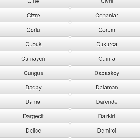
Cine
Civril
Cizre
Cobanlar
Corlu
Corum
Cubuk
Cukurca
Cumayeri
Cumra
Cungus
Dadaskoy
Daday
Dalaman
Damal
Darende
Dargecit
Dazkiri
Delice
Demirci