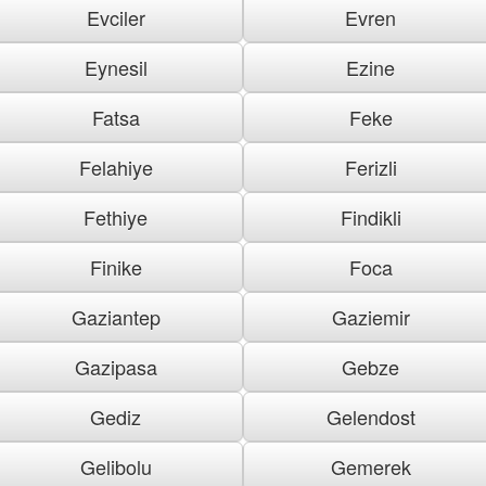
Evciler
Evren
Eynesil
Ezine
Fatsa
Feke
Felahiye
Ferizli
Fethiye
Findikli
Finike
Foca
Gaziantep
Gaziemir
Gazipasa
Gebze
Gediz
Gelendost
Gelibolu
Gemerek