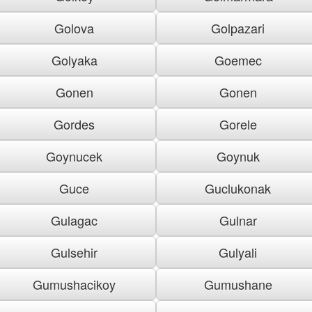
Golova
Golpazari
Golyaka
Goemec
Gonen
Gonen
Gordes
Gorele
Goynucek
Goynuk
Guce
Guclukonak
Gulagac
Gulnar
Gulsehir
Gulyali
Gumushacikoy
Gumushane