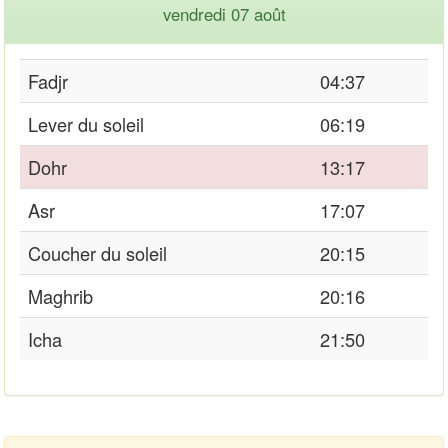
vendredi 07 août
Fadjr
04:37
Lever du soleil
06:19
Dohr
13:17
Asr
17:07
Coucher du soleil
20:15
Maghrib
20:16
Icha
21:50