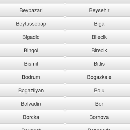
Beypazari
Beysehir
Beytussebap
Biga
Bigadic
Bilecik
Bingol
Birecik
Bismil
Bitlis
Bodrum
Bogazkale
Bogazliyan
Bolu
Bolvadin
Bor
Borcka
Bornova
Boyabat
Bozcaada