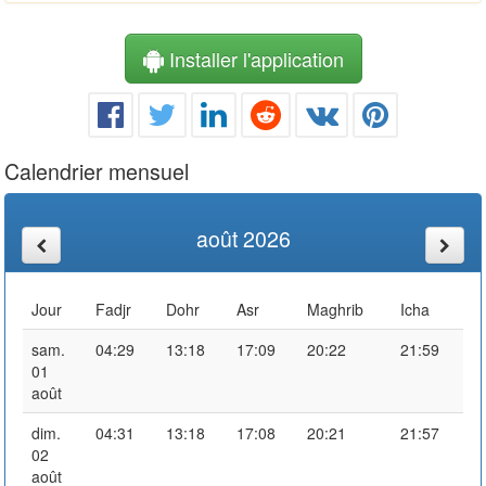
Installer l'application
Calendrier mensuel
août 2026
Jour
Fadjr
Dohr
Asr
Maghrib
Icha
sam.
04:29
13:18
17:09
20:22
21:59
01
août
dim.
04:31
13:18
17:08
20:21
21:57
02
août