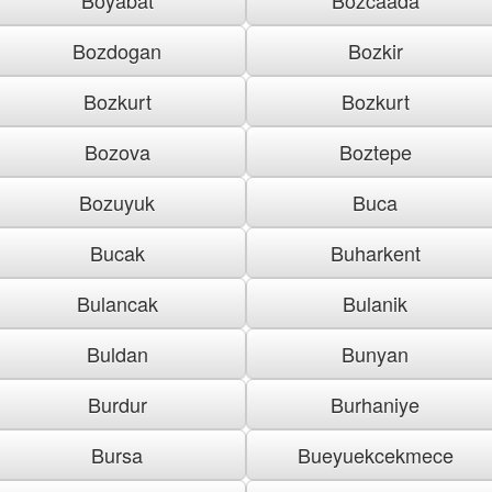
Bozdogan
Bozkir
Bozkurt
Bozkurt
Bozova
Boztepe
Bozuyuk
Buca
Bucak
Buharkent
Bulancak
Bulanik
Buldan
Bunyan
Burdur
Burhaniye
Bursa
Bueyuekcekmece