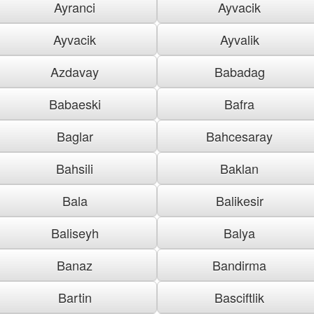
Ayranci
Ayvacik
Ayvacik
Ayvalik
Azdavay
Babadag
Babaeski
Bafra
Baglar
Bahcesaray
Bahsili
Baklan
Bala
Balikesir
Baliseyh
Balya
Banaz
Bandirma
Bartin
Basciftlik