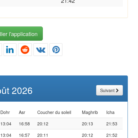
21:42
ler l'application
oût 2026
Suivant
Dohr
Asr
Coucher du soleil
Maghrib
Icha
13:04
16:58
20:12
20:13
21:53
13:04
16:57
20:11
20:12
21:52