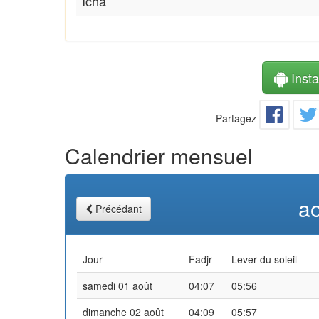
Icha
Instal
Partagez
Calendrier mensuel
a
Précédant
Jour
Fadjr
Lever du soleil
samedi 01 août
04:07
05:56
dimanche 02 août
04:09
05:57