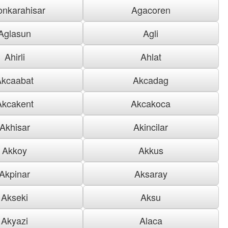
onkarahisar
Agacoren
Aglasun
Agli
Ahirli
Ahlat
Akcaabat
Akcadag
Akcakent
Akcakoca
Akhisar
Akincilar
Akkoy
Akkus
Akpinar
Aksaray
Akseki
Aksu
Akyazi
Alaca