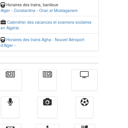
Horaires des trains, banlieue
Alger
-
Constantine
-
Oran et Mostaganem
Calendrier des vacances et examens scolaires
en Algérie
Horaires des trains Agha - Nouvel Aéroport
d'Alger
-
Actualité
الأخبار
Télévision
Radio
Vidéos
Sport