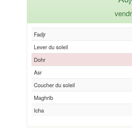
vendr
Fadjr
Lever du soleil
Dohr
Asr
Coucher du soleil
Maghrib
Icha