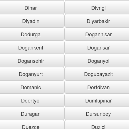
Dinar
Divrigi
Diyadin
Diyarbakir
Dodurga
Doganhisar
Dogankent
Dogansar
Dogansehir
Doganyol
Doganyurt
Dogubayazit
Domanic
Dortdivan
Doertyol
Dumlupinar
Duragan
Dursunbey
Duezce
Duzici