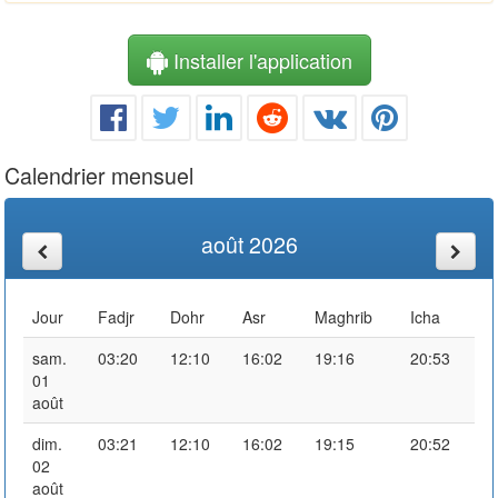
Installer l'application
Calendrier mensuel
août 2026
Jour
Fadjr
Dohr
Asr
Maghrib
Icha
sam.
03:20
12:10
16:02
19:16
20:53
01
août
dim.
03:21
12:10
16:02
19:15
20:52
02
août