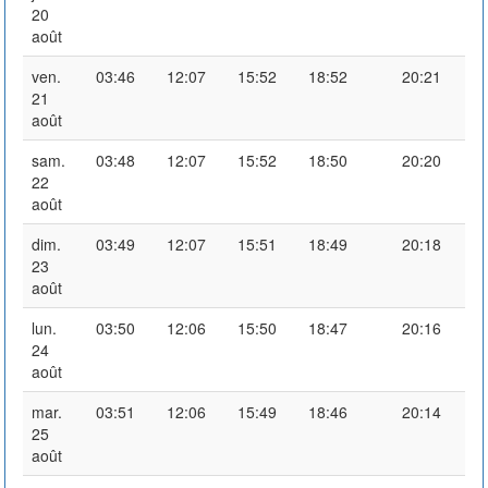
20
août
ven.
03:46
12:07
15:52
18:52
20:21
21
août
sam.
03:48
12:07
15:52
18:50
20:20
22
août
dim.
03:49
12:07
15:51
18:49
20:18
23
août
lun.
03:50
12:06
15:50
18:47
20:16
24
août
mar.
03:51
12:06
15:49
18:46
20:14
25
août