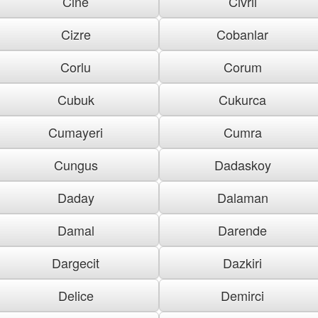
Cine
Civril
Cizre
Cobanlar
Corlu
Corum
Cubuk
Cukurca
Cumayeri
Cumra
Cungus
Dadaskoy
Daday
Dalaman
Damal
Darende
Dargecit
Dazkiri
Delice
Demirci