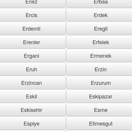
Enez
Erbaa
Ercis
Erdek
Erdemli
Eregli
Erenler
Erfelek
Ergani
Ermenek
Eruh
Erzin
Erzincan
Erzurum
Eskil
Eskipazar
Eskisehir
Esme
Espiye
Etimesgut