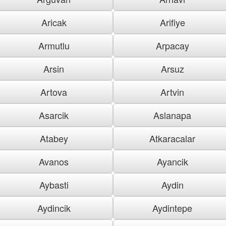
Aricak
Arifiye
Armutlu
Arpacay
Arsin
Arsuz
Artova
Artvin
Asarcik
Aslanapa
Atabey
Atkaracalar
Avanos
Ayancik
Aybasti
Aydin
Aydincik
Aydintepe