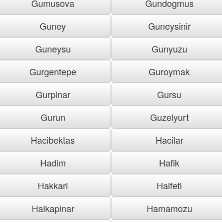
Gumusova
Gundogmus
Guney
Guneysinir
Guneysu
Gunyuzu
Gurgentepe
Guroymak
Gurpinar
Gursu
Gurun
Guzelyurt
Hacibektas
Hacilar
Hadim
Hafik
Hakkari
Halfeti
Halkapinar
Hamamozu