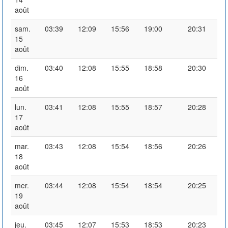
août
sam.
03:39
12:09
15:56
19:00
20:31
15
août
dim.
03:40
12:08
15:55
18:58
20:30
16
août
lun.
03:41
12:08
15:55
18:57
20:28
17
août
mar.
03:43
12:08
15:54
18:56
20:26
18
août
mer.
03:44
12:08
15:54
18:54
20:25
19
août
jeu.
03:45
12:07
15:53
18:53
20:23