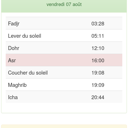
vendredi 07 août
Fadjr
03:28
Lever du soleil
05:11
Dohr
12:10
Asr
16:00
Coucher du soleil
19:08
Maghrib
19:09
Icha
20:44