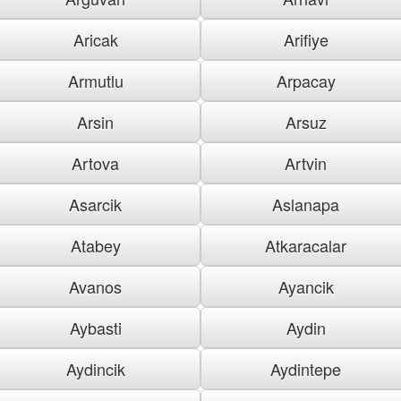
Aricak
Arifiye
Armutlu
Arpacay
Arsin
Arsuz
Artova
Artvin
Asarcik
Aslanapa
Atabey
Atkaracalar
Avanos
Ayancik
Aybasti
Aydin
Aydincik
Aydintepe