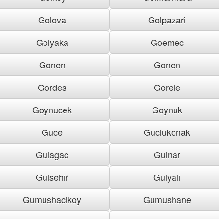
Golova
Golpazari
Golyaka
Goemec
Gonen
Gonen
Gordes
Gorele
Goynucek
Goynuk
Guce
Guclukonak
Gulagac
Gulnar
Gulsehir
Gulyali
Gumushacikoy
Gumushane