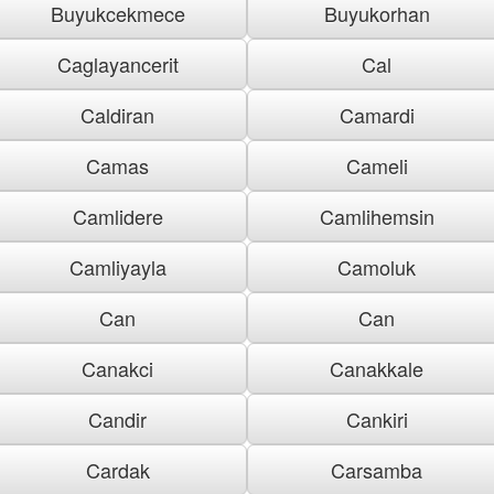
Buyukcekmece
Buyukorhan
Caglayancerit
Cal
Caldiran
Camardi
Camas
Cameli
Camlidere
Camlihemsin
Camliyayla
Camoluk
Can
Can
Canakci
Canakkale
Candir
Cankiri
Cardak
Carsamba