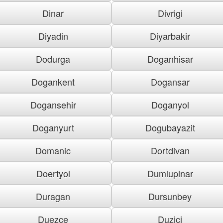
Dinar
Divrigi
Diyadin
Diyarbakir
Dodurga
Doganhisar
Dogankent
Dogansar
Dogansehir
Doganyol
Doganyurt
Dogubayazit
Domanic
Dortdivan
Doertyol
Dumlupinar
Duragan
Dursunbey
Duezce
Duzici