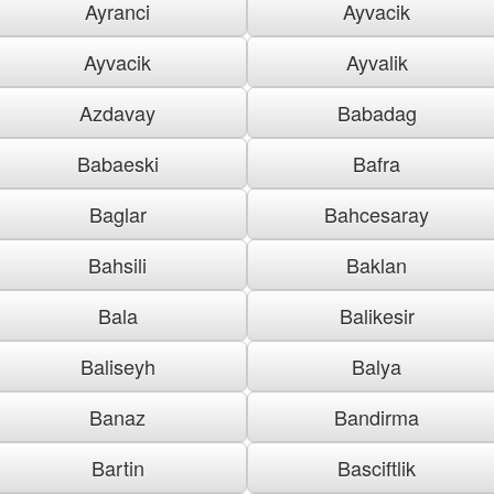
Ayranci
Ayvacik
Ayvacik
Ayvalik
Azdavay
Babadag
Babaeski
Bafra
Baglar
Bahcesaray
Bahsili
Baklan
Bala
Balikesir
Baliseyh
Balya
Banaz
Bandirma
Bartin
Basciftlik