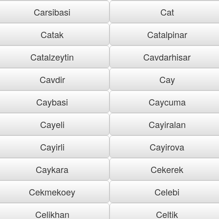
Carsibasi
Cat
Catak
Catalpinar
Catalzeytin
Cavdarhisar
Cavdir
Cay
Caybasi
Caycuma
Cayeli
Cayiralan
Cayirli
Cayirova
Caykara
Cekerek
Cekmekoey
Celebi
Celikhan
Celtik