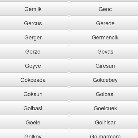
Gemlik
Genc
Gercus
Gerede
Gerger
Germencik
Gerze
Gevas
Geyve
Giresun
Gokceada
Gokcebey
Goksun
Golbasi
Golbasi
Goelcuek
Goele
Golhisar
Golkoy
Golmarmara