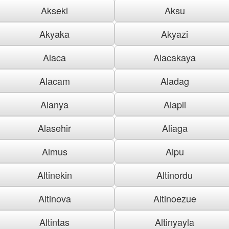
Akseki
Aksu
Akyaka
Akyazi
Alaca
Alacakaya
Alacam
Aladag
Alanya
Alapli
Alasehir
Aliaga
Almus
Alpu
Altinekin
Altinordu
Altinova
Altinoezue
Altintas
Altinyayla