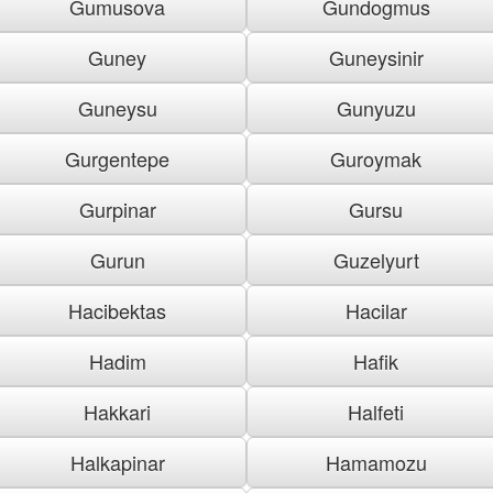
Gumusova
Gundogmus
Guney
Guneysinir
Guneysu
Gunyuzu
Gurgentepe
Guroymak
Gurpinar
Gursu
Gurun
Guzelyurt
Hacibektas
Hacilar
Hadim
Hafik
Hakkari
Halfeti
Halkapinar
Hamamozu