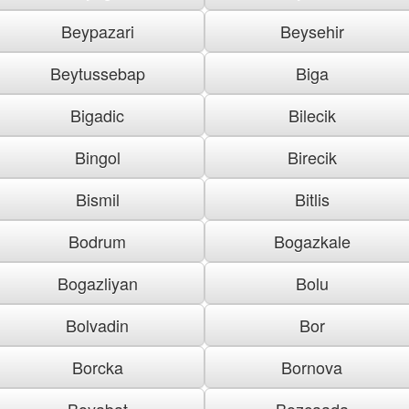
Beypazari
Beysehir
Beytussebap
Biga
Bigadic
Bilecik
Bingol
Birecik
Bismil
Bitlis
Bodrum
Bogazkale
Bogazliyan
Bolu
Bolvadin
Bor
Borcka
Bornova
Boyabat
Bozcaada