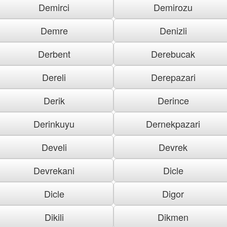
Demirci
Demirozu
Demre
Denizli
Derbent
Derebucak
Dereli
Derepazari
Derik
Derince
Derinkuyu
Dernekpazari
Develi
Devrek
Devrekani
Dicle
Dicle
Digor
Dikili
Dikmen