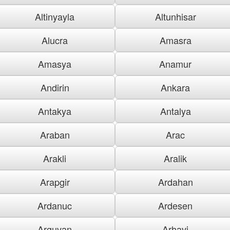
Altinyayla
Altunhisar
Alucra
Amasra
Amasya
Anamur
Andirin
Ankara
Antakya
Antalya
Araban
Arac
Arakli
Aralik
Arapgir
Ardahan
Ardanuc
Ardesen
Arguvan
Arhavi