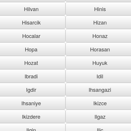
Hilvan
Hinis
Hisarcik
Hizan
Hocalar
Honaz
Hopa
Horasan
Hozat
Huyuk
Ibradi
Idil
Igdir
Ihsangazi
Ihsaniye
Ikizce
Ikizdere
Ilgaz
Ilgin
Ilic