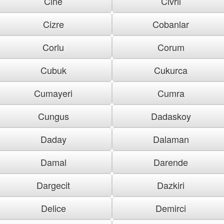
Cine
Civril
Cizre
Cobanlar
Corlu
Corum
Cubuk
Cukurca
Cumayeri
Cumra
Cungus
Dadaskoy
Daday
Dalaman
Damal
Darende
Dargecit
Dazkiri
Delice
Demirci