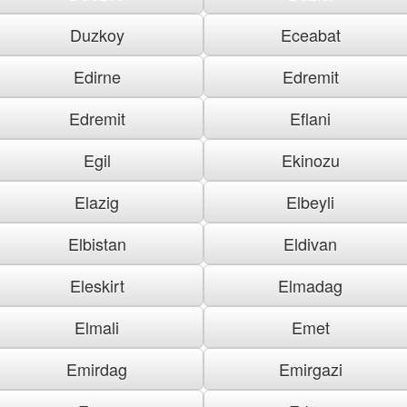
Duzkoy
Eceabat
Edirne
Edremit
Edremit
Eflani
Egil
Ekinozu
Elazig
Elbeyli
Elbistan
Eldivan
Eleskirt
Elmadag
Elmali
Emet
Emirdag
Emirgazi