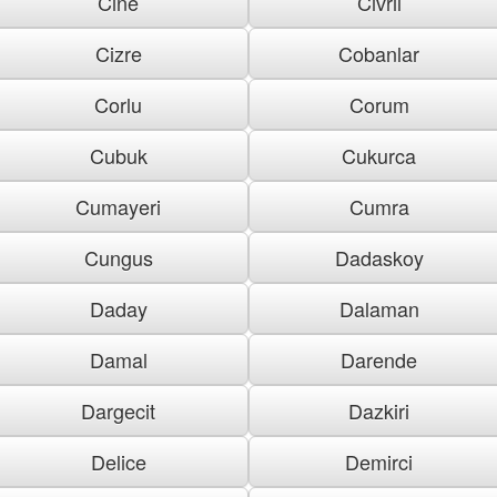
Cine
Civril
Cizre
Cobanlar
Corlu
Corum
Cubuk
Cukurca
Cumayeri
Cumra
Cungus
Dadaskoy
Daday
Dalaman
Damal
Darende
Dargecit
Dazkiri
Delice
Demirci