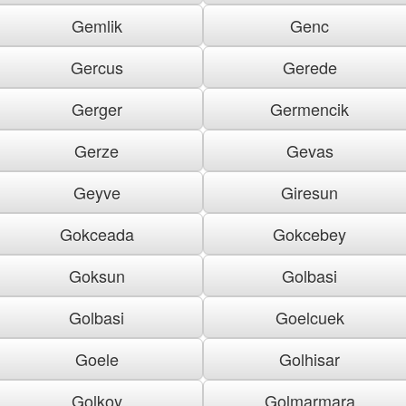
Gemlik
Genc
Gercus
Gerede
Gerger
Germencik
Gerze
Gevas
Geyve
Giresun
Gokceada
Gokcebey
Goksun
Golbasi
Golbasi
Goelcuek
Goele
Golhisar
Golkoy
Golmarmara