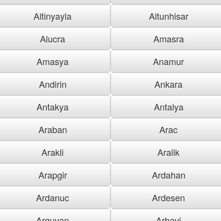
Altinyayla
Altunhisar
Alucra
Amasra
Amasya
Anamur
Andirin
Ankara
Antakya
Antalya
Araban
Arac
Arakli
Aralik
Arapgir
Ardahan
Ardanuc
Ardesen
Arguvan
Arhavi