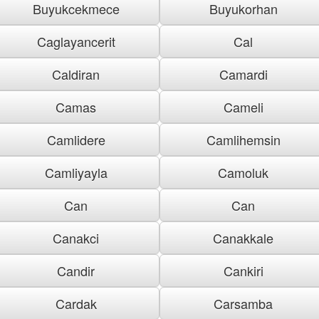
Buyukcekmece
Buyukorhan
Caglayancerit
Cal
Caldiran
Camardi
Camas
Cameli
Camlidere
Camlihemsin
Camliyayla
Camoluk
Can
Can
Canakci
Canakkale
Candir
Cankiri
Cardak
Carsamba