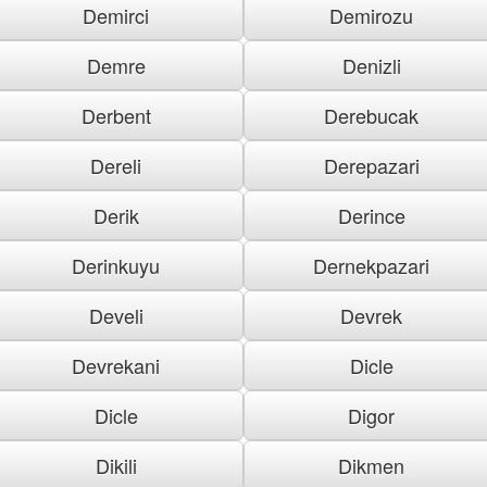
Demirci
Demirozu
Demre
Denizli
Derbent
Derebucak
Dereli
Derepazari
Derik
Derince
Derinkuyu
Dernekpazari
Develi
Devrek
Devrekani
Dicle
Dicle
Digor
Dikili
Dikmen