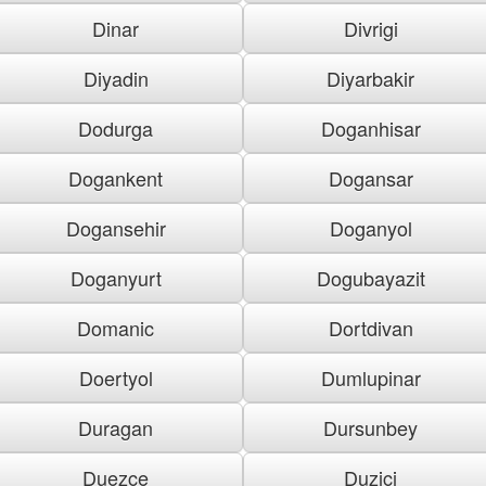
Dinar
Divrigi
Diyadin
Diyarbakir
Dodurga
Doganhisar
Dogankent
Dogansar
Dogansehir
Doganyol
Doganyurt
Dogubayazit
Domanic
Dortdivan
Doertyol
Dumlupinar
Duragan
Dursunbey
Duezce
Duzici