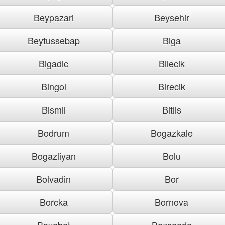
Beypazari
Beysehir
Beytussebap
Biga
Bigadic
Bilecik
Bingol
Birecik
Bismil
Bitlis
Bodrum
Bogazkale
Bogazliyan
Bolu
Bolvadin
Bor
Borcka
Bornova
Boyabat
Bozcaada