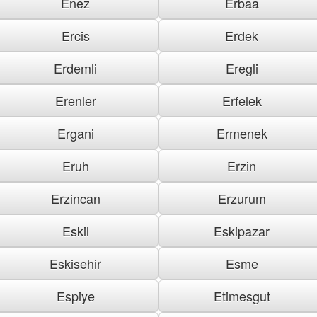
Enez
Erbaa
Ercis
Erdek
Erdemli
Eregli
Erenler
Erfelek
Ergani
Ermenek
Eruh
Erzin
Erzincan
Erzurum
Eskil
Eskipazar
Eskisehir
Esme
Espiye
Etimesgut