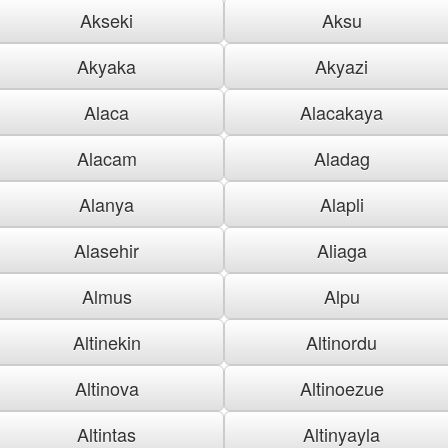
Akseki
Aksu
Akyaka
Akyazi
Alaca
Alacakaya
Alacam
Aladag
Alanya
Alapli
Alasehir
Aliaga
Almus
Alpu
Altinekin
Altinordu
Altinova
Altinoezue
Altintas
Altinyayla