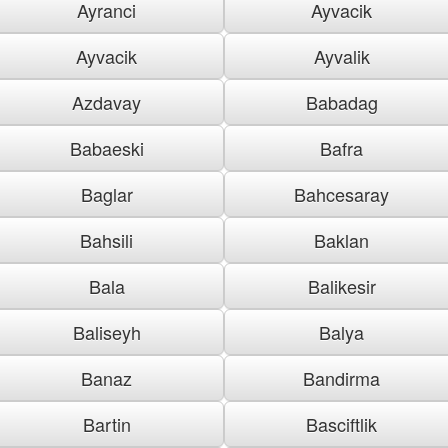
Ayranci
Ayvacik
Ayvacik
Ayvalik
Azdavay
Babadag
Babaeski
Bafra
Baglar
Bahcesaray
Bahsili
Baklan
Bala
Balikesir
Baliseyh
Balya
Banaz
Bandirma
Bartin
Basciftlik