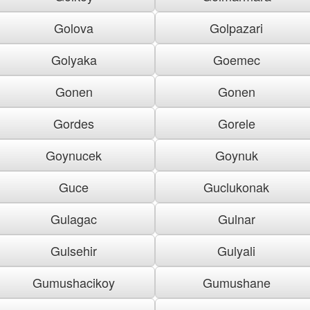
Golova
Golpazari
Golyaka
Goemec
Gonen
Gonen
Gordes
Gorele
Goynucek
Goynuk
Guce
Guclukonak
Gulagac
Gulnar
Gulsehir
Gulyali
Gumushacikoy
Gumushane