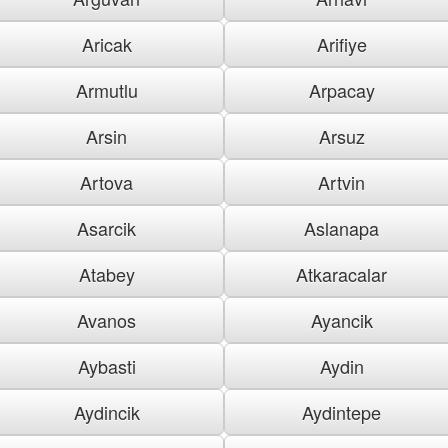
Aricak
Arifiye
Armutlu
Arpacay
Arsin
Arsuz
Artova
Artvin
Asarcik
Aslanapa
Atabey
Atkaracalar
Avanos
Ayancik
Aybasti
Aydin
Aydincik
Aydintepe