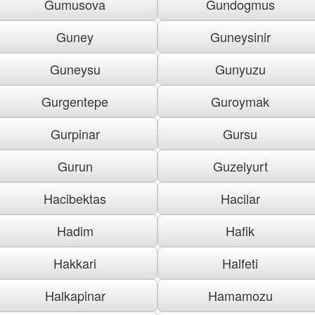
Gumusova
Gundogmus
Guney
Guneysinir
Guneysu
Gunyuzu
Gurgentepe
Guroymak
Gurpinar
Gursu
Gurun
Guzelyurt
Hacibektas
Hacilar
Hadim
Hafik
Hakkari
Halfeti
Halkapinar
Hamamozu