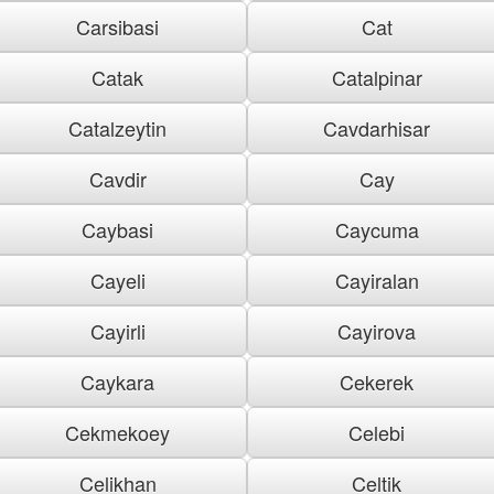
Carsibasi
Cat
Catak
Catalpinar
Catalzeytin
Cavdarhisar
Cavdir
Cay
Caybasi
Caycuma
Cayeli
Cayiralan
Cayirli
Cayirova
Caykara
Cekerek
Cekmekoey
Celebi
Celikhan
Celtik