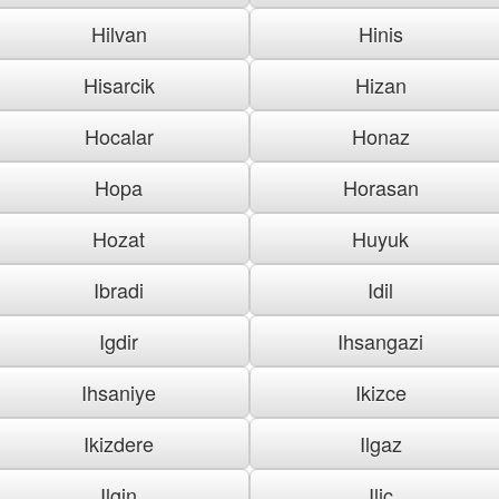
Hilvan
Hinis
Hisarcik
Hizan
Hocalar
Honaz
Hopa
Horasan
Hozat
Huyuk
Ibradi
Idil
Igdir
Ihsangazi
Ihsaniye
Ikizce
Ikizdere
Ilgaz
Ilgin
Ilic