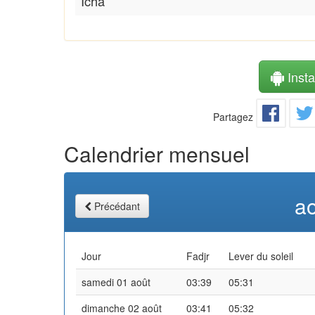
Icha
Instal
Partagez
Calendrier mensuel
a
Précédant
Jour
Fadjr
Lever du soleil
samedi 01 août
03:39
05:31
dimanche 02 août
03:41
05:32