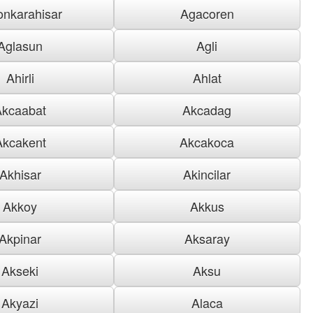
onkarahisar
Agacoren
Aglasun
Agli
Ahirli
Ahlat
Akcaabat
Akcadag
Akcakent
Akcakoca
Akhisar
Akincilar
Akkoy
Akkus
Akpinar
Aksaray
Akseki
Aksu
Akyazi
Alaca