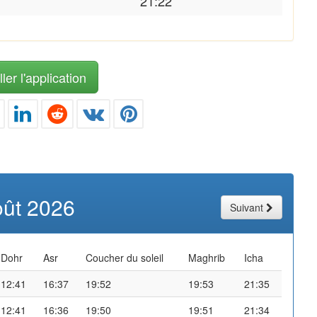
21:22
ler l'application
oût 2026
Suivant
Dohr
Asr
Coucher du soleil
Maghrib
Icha
12:41
16:37
19:52
19:53
21:35
12:41
16:36
19:50
19:51
21:34