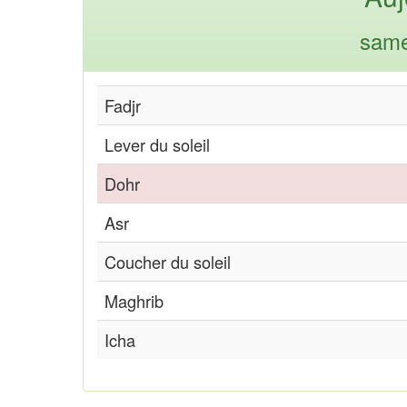
same
Fadjr
Lever du soleil
Dohr
Asr
Coucher du soleil
Maghrib
Icha