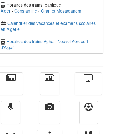
Horaires des trains, banlieue
Alger
-
Constantine
-
Oran et Mostaganem
Calendrier des vacances et examens scolaires
en Algérie
Horaires des trains Agha - Nouvel Aéroport
d'Alger
-
Actualité
الأخبار
Télévision
Radio
Vidéos
Sport