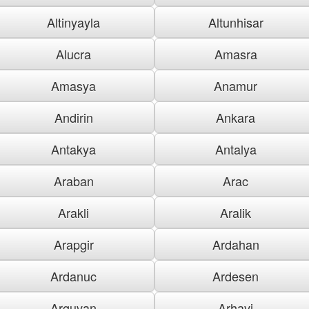
Altinyayla
Altunhisar
Alucra
Amasra
Amasya
Anamur
Andirin
Ankara
Antakya
Antalya
Araban
Arac
Arakli
Aralik
Arapgir
Ardahan
Ardanuc
Ardesen
Arguvan
Arhavi