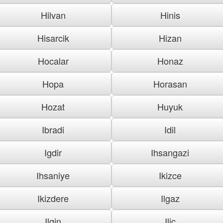
Hilvan
Hinis
Hisarcik
Hizan
Hocalar
Honaz
Hopa
Horasan
Hozat
Huyuk
Ibradi
Idil
Igdir
Ihsangazi
Ihsaniye
Ikizce
Ikizdere
Ilgaz
Ilgin
Ilic