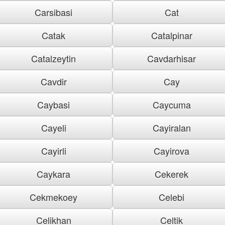
Carsibasi
Cat
Catak
Catalpinar
Catalzeytin
Cavdarhisar
Cavdir
Cay
Caybasi
Caycuma
Cayeli
Cayiralan
Cayirli
Cayirova
Caykara
Cekerek
Cekmekoey
Celebi
Celikhan
Celtik