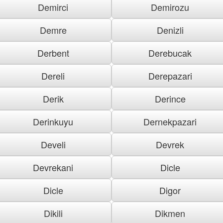
Demirci
Demirozu
Demre
Denizli
Derbent
Derebucak
Dereli
Derepazari
Derik
Derince
Derinkuyu
Dernekpazari
Develi
Devrek
Devrekani
Dicle
Dicle
Digor
Dikili
Dikmen