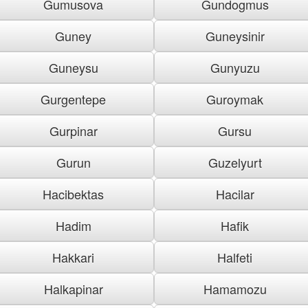
Gumusova
Gundogmus
Guney
Guneysinir
Guneysu
Gunyuzu
Gurgentepe
Guroymak
Gurpinar
Gursu
Gurun
Guzelyurt
Hacibektas
Hacilar
Hadim
Hafik
Hakkari
Halfeti
Halkapinar
Hamamozu