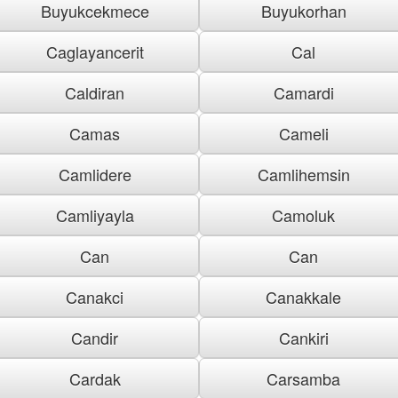
Buyukcekmece
Buyukorhan
Caglayancerit
Cal
Caldiran
Camardi
Camas
Cameli
Camlidere
Camlihemsin
Camliyayla
Camoluk
Can
Can
Canakci
Canakkale
Candir
Cankiri
Cardak
Carsamba