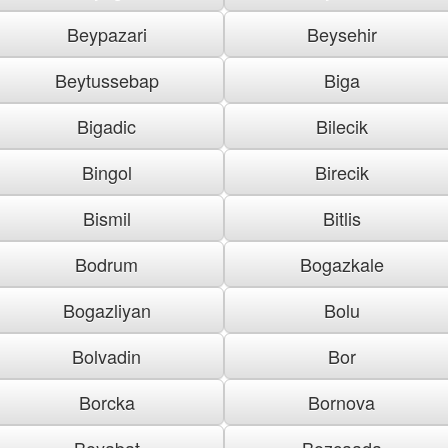
Beypazari
Beysehir
Beytussebap
Biga
Bigadic
Bilecik
Bingol
Birecik
Bismil
Bitlis
Bodrum
Bogazkale
Bogazliyan
Bolu
Bolvadin
Bor
Borcka
Bornova
Boyabat
Bozcaada