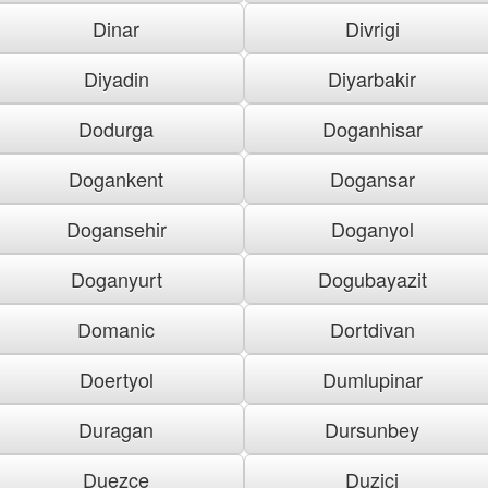
Dinar
Divrigi
Diyadin
Diyarbakir
Dodurga
Doganhisar
Dogankent
Dogansar
Dogansehir
Doganyol
Doganyurt
Dogubayazit
Domanic
Dortdivan
Doertyol
Dumlupinar
Duragan
Dursunbey
Duezce
Duzici