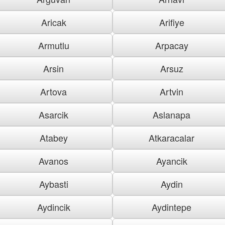
Aricak
Arifiye
Armutlu
Arpacay
Arsin
Arsuz
Artova
Artvin
Asarcik
Aslanapa
Atabey
Atkaracalar
Avanos
Ayancik
Aybasti
Aydin
Aydincik
Aydintepe