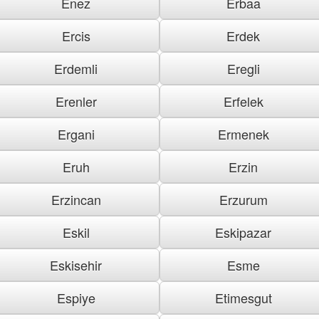
Enez
Erbaa
Ercis
Erdek
Erdemli
Eregli
Erenler
Erfelek
Ergani
Ermenek
Eruh
Erzin
Erzincan
Erzurum
Eskil
Eskipazar
Eskisehir
Esme
Espiye
Etimesgut