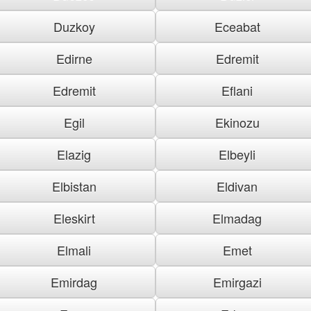
Duzkoy
Eceabat
Edirne
Edremit
Edremit
Eflani
Egil
Ekinozu
Elazig
Elbeyli
Elbistan
Eldivan
Eleskirt
Elmadag
Elmali
Emet
Emirdag
Emirgazi