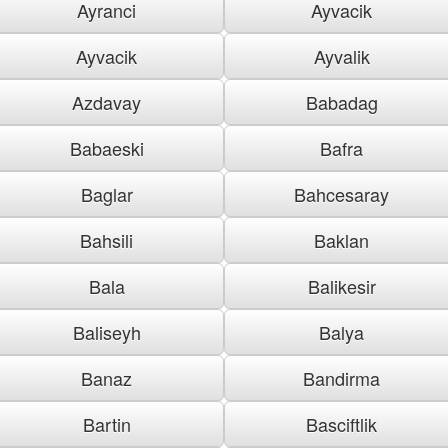
Ayranci
Ayvacik
Ayvacik
Ayvalik
Azdavay
Babadag
Babaeski
Bafra
Baglar
Bahcesaray
Bahsili
Baklan
Bala
Balikesir
Baliseyh
Balya
Banaz
Bandirma
Bartin
Basciftlik