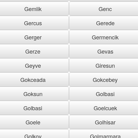
Gemlik
Genc
Gercus
Gerede
Gerger
Germencik
Gerze
Gevas
Geyve
Giresun
Gokceada
Gokcebey
Goksun
Golbasi
Golbasi
Goelcuek
Goele
Golhisar
Golkoy
Golmarmara