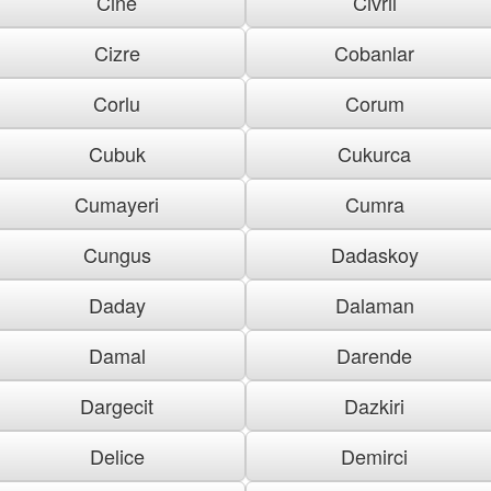
Cine
Civril
Cizre
Cobanlar
Corlu
Corum
Cubuk
Cukurca
Cumayeri
Cumra
Cungus
Dadaskoy
Daday
Dalaman
Damal
Darende
Dargecit
Dazkiri
Delice
Demirci