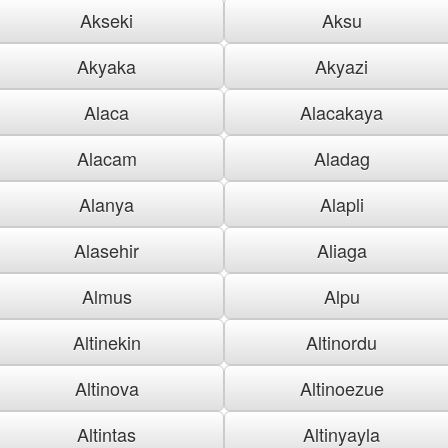
Akseki
Aksu
Akyaka
Akyazi
Alaca
Alacakaya
Alacam
Aladag
Alanya
Alapli
Alasehir
Aliaga
Almus
Alpu
Altinekin
Altinordu
Altinova
Altinoezue
Altintas
Altinyayla