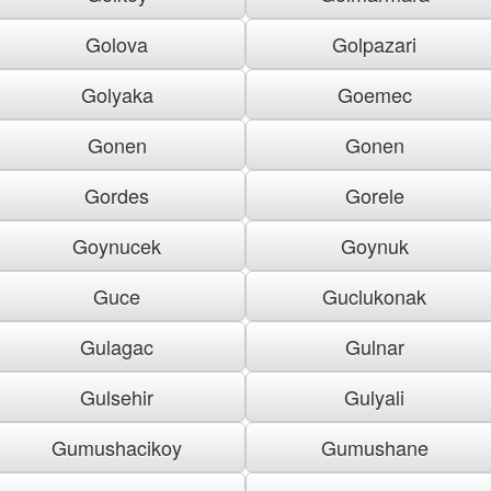
Golova
Golpazari
Golyaka
Goemec
Gonen
Gonen
Gordes
Gorele
Goynucek
Goynuk
Guce
Guclukonak
Gulagac
Gulnar
Gulsehir
Gulyali
Gumushacikoy
Gumushane