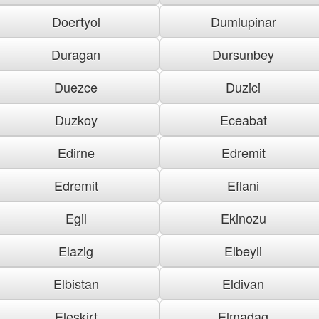
Doertyol
Dumlupinar
Duragan
Dursunbey
Duezce
Duzici
Duzkoy
Eceabat
Edirne
Edremit
Edremit
Eflani
Egil
Ekinozu
Elazig
Elbeyli
Elbistan
Eldivan
Eleskirt
Elmadag