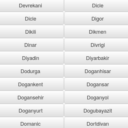
Devrekani
Dicle
Dicle
Digor
Dikili
Dikmen
Dinar
Divrigi
Diyadin
Diyarbakir
Dodurga
Doganhisar
Dogankent
Dogansar
Dogansehir
Doganyol
Doganyurt
Dogubayazit
Domanic
Dortdivan