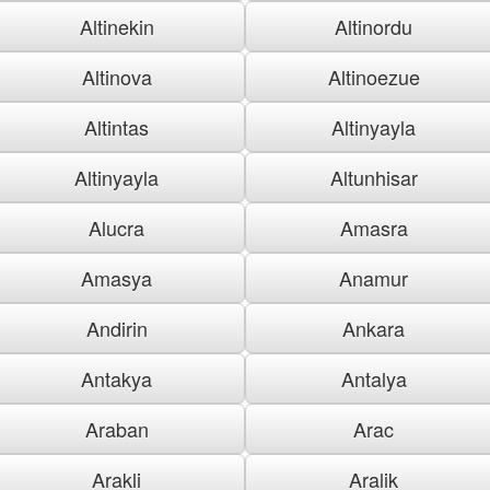
Altinekin
Altinordu
Altinova
Altinoezue
Altintas
Altinyayla
Altinyayla
Altunhisar
Alucra
Amasra
Amasya
Anamur
Andirin
Ankara
Antakya
Antalya
Araban
Arac
Arakli
Aralik