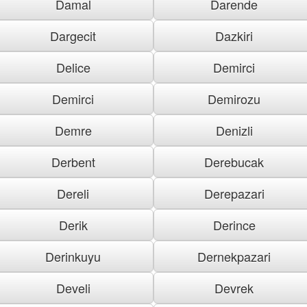
Damal
Darende
Dargecit
Dazkiri
Delice
Demirci
Demirci
Demirozu
Demre
Denizli
Derbent
Derebucak
Dereli
Derepazari
Derik
Derince
Derinkuyu
Dernekpazari
Develi
Devrek