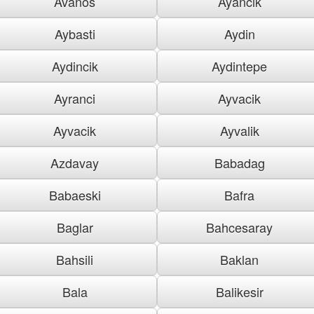
Avanos
Ayancik
Aybasti
Aydin
Aydincik
Aydintepe
Ayranci
Ayvacik
Ayvacik
Ayvalik
Azdavay
Babadag
Babaeski
Bafra
Baglar
Bahcesaray
Bahsili
Baklan
Bala
Balikesir