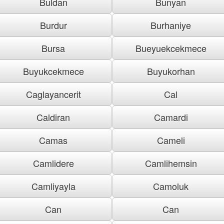
Buldan
Bunyan
Burdur
Burhaniye
Bursa
Bueyuekcekmece
Buyukcekmece
Buyukorhan
Caglayancerit
Cal
Caldiran
Camardi
Camas
Cameli
Camlidere
Camlihemsin
Camliyayla
Camoluk
Can
Can