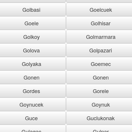
Golbasi
Goelcuek
Goele
Golhisar
Golkoy
Golmarmara
Golova
Golpazari
Golyaka
Goemec
Gonen
Gonen
Gordes
Gorele
Goynucek
Goynuk
Guce
Guclukonak
Gulagac
Gulnar