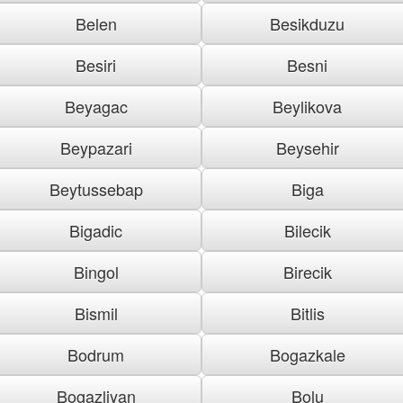
Belen
Besikduzu
Besiri
Besni
Beyagac
Beylikova
Beypazari
Beysehir
Beytussebap
Biga
Bigadic
Bilecik
Bingol
Birecik
Bismil
Bitlis
Bodrum
Bogazkale
Bogazliyan
Bolu