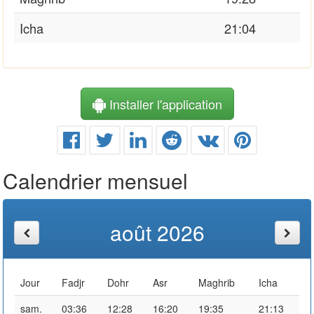
Icha
21:04
Installer l'application
Calendrier mensuel
août 2026
Jour
Fadjr
Dohr
Asr
Maghrib
Icha
sam.
03:36
12:28
16:20
19:35
21:13