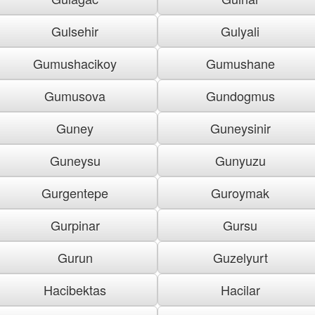
Gulsehir
Gulyali
Gumushacikoy
Gumushane
Gumusova
Gundogmus
Guney
Guneysinir
Guneysu
Gunyuzu
Gurgentepe
Guroymak
Gurpinar
Gursu
Gurun
Guzelyurt
Hacibektas
Hacilar