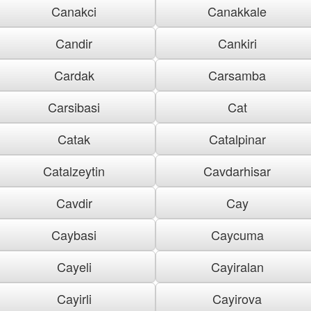
Canakci
Canakkale
Candir
Cankiri
Cardak
Carsamba
Carsibasi
Cat
Catak
Catalpinar
Catalzeytin
Cavdarhisar
Cavdir
Cay
Caybasi
Caycuma
Cayeli
Cayiralan
Cayirli
Cayirova