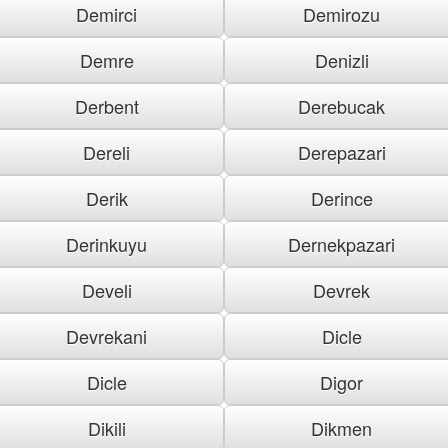
Demirci
Demirozu
Demre
Denizli
Derbent
Derebucak
Dereli
Derepazari
Derik
Derince
Derinkuyu
Dernekpazari
Develi
Devrek
Devrekani
Dicle
Dicle
Digor
Dikili
Dikmen