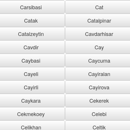
Carsibasi
Cat
Catak
Catalpinar
Catalzeytin
Cavdarhisar
Cavdir
Cay
Caybasi
Caycuma
Cayeli
Cayiralan
Cayirli
Cayirova
Caykara
Cekerek
Cekmekoey
Celebi
Celikhan
Celtik