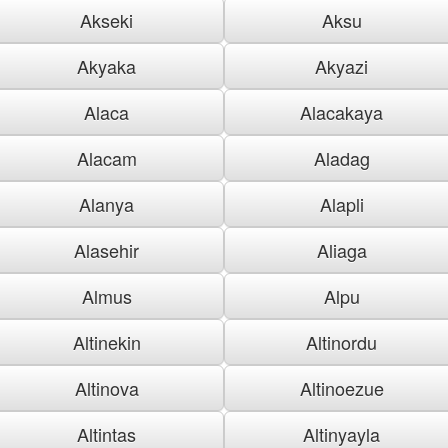
Akseki
Aksu
Akyaka
Akyazi
Alaca
Alacakaya
Alacam
Aladag
Alanya
Alapli
Alasehir
Aliaga
Almus
Alpu
Altinekin
Altinordu
Altinova
Altinoezue
Altintas
Altinyayla