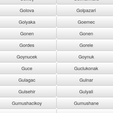
Golova
Golpazari
Golyaka
Goemec
Gonen
Gonen
Gordes
Gorele
Goynucek
Goynuk
Guce
Guclukonak
Gulagac
Gulnar
Gulsehir
Gulyali
Gumushacikoy
Gumushane