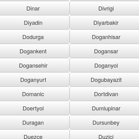
Dinar
Divrigi
Diyadin
Diyarbakir
Dodurga
Doganhisar
Dogankent
Dogansar
Dogansehir
Doganyol
Doganyurt
Dogubayazit
Domanic
Dortdivan
Doertyol
Dumlupinar
Duragan
Dursunbey
Duezce
Duzici