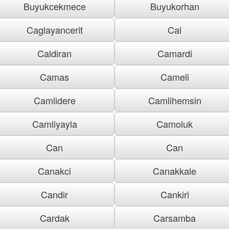
Buyukcekmece
Buyukorhan
Caglayancerit
Cal
Caldiran
Camardi
Camas
Cameli
Camlidere
Camlihemsin
Camliyayla
Camoluk
Can
Can
Canakci
Canakkale
Candir
Cankiri
Cardak
Carsamba