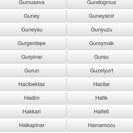
Gumusova
Gundogmus
Guney
Guneysinir
Guneysu
Gunyuzu
Gurgentepe
Guroymak
Gurpinar
Gursu
Gurun
Guzelyurt
Hacibektas
Hacilar
Hadim
Hafik
Hakkari
Halfeti
Halkapinar
Hamamozu