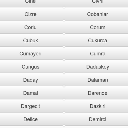
Cine
Civril
Cizre
Cobanlar
Corlu
Corum
Cubuk
Cukurca
Cumayeri
Cumra
Cungus
Dadaskoy
Daday
Dalaman
Damal
Darende
Dargecit
Dazkiri
Delice
Demirci