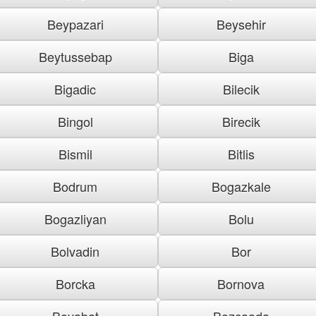
Beypazari
Beysehir
Beytussebap
Biga
Bigadic
Bilecik
Bingol
Birecik
Bismil
Bitlis
Bodrum
Bogazkale
Bogazliyan
Bolu
Bolvadin
Bor
Borcka
Bornova
Boyabat
Bozcaada