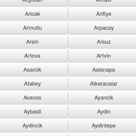
Aricak
Arifiye
Armutlu
Arpacay
Arsin
Arsuz
Artova
Artvin
Asarcik
Aslanapa
Atabey
Atkaracalar
Avanos
Ayancik
Aybasti
Aydin
Aydincik
Aydintepe