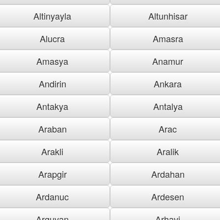
Altinyayla
Altunhisar
Alucra
Amasra
Amasya
Anamur
Andirin
Ankara
Antakya
Antalya
Araban
Arac
Arakli
Aralik
Arapgir
Ardahan
Ardanuc
Ardesen
Arguvan
Arhavi