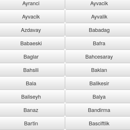
Ayranci
Ayvacik
Ayvacik
Ayvalik
Azdavay
Babadag
Babaeski
Bafra
Baglar
Bahcesaray
Bahsili
Baklan
Bala
Balikesir
Baliseyh
Balya
Banaz
Bandirma
Bartin
Basciftlik