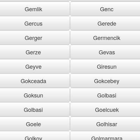
Gemlik
Genc
Gercus
Gerede
Gerger
Germencik
Gerze
Gevas
Geyve
Giresun
Gokceada
Gokcebey
Goksun
Golbasi
Golbasi
Goelcuek
Goele
Golhisar
Golkoy
Golmarmara