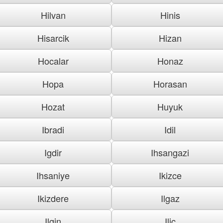
Hilvan
Hinis
Hisarcik
Hizan
Hocalar
Honaz
Hopa
Horasan
Hozat
Huyuk
Ibradi
Idil
Igdir
Ihsangazi
Ihsaniye
Ikizce
Ikizdere
Ilgaz
Ilgin
Ilic