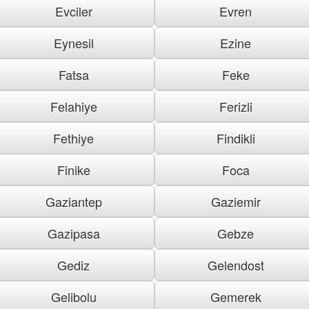
Evciler
Evren
Eynesil
Ezine
Fatsa
Feke
Felahiye
Ferizli
Fethiye
Findikli
Finike
Foca
Gaziantep
Gaziemir
Gazipasa
Gebze
Gediz
Gelendost
Gelibolu
Gemerek