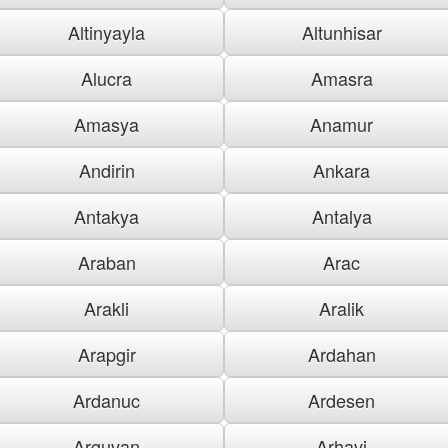
Altinyayla
Altunhisar
Alucra
Amasra
Amasya
Anamur
Andirin
Ankara
Antakya
Antalya
Araban
Arac
Arakli
Aralik
Arapgir
Ardahan
Ardanuc
Ardesen
Arguvan
Arhavi