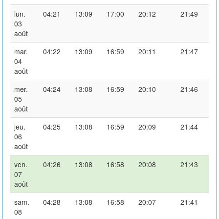
lun.
04:21
13:09
17:00
20:12
21:49
03
août
mar.
04:22
13:09
16:59
20:11
21:47
04
août
mer.
04:24
13:08
16:59
20:10
21:46
05
août
jeu.
04:25
13:08
16:59
20:09
21:44
06
août
ven.
04:26
13:08
16:58
20:08
21:43
07
août
sam.
04:28
13:08
16:58
20:07
21:41
08