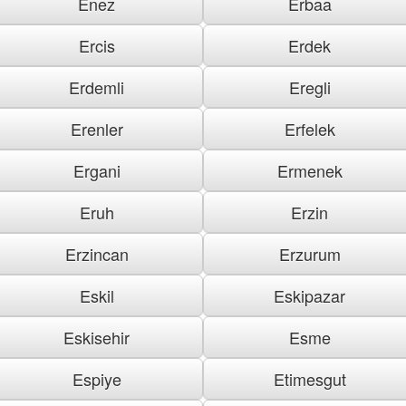
Enez
Erbaa
Ercis
Erdek
Erdemli
Eregli
Erenler
Erfelek
Ergani
Ermenek
Eruh
Erzin
Erzincan
Erzurum
Eskil
Eskipazar
Eskisehir
Esme
Espiye
Etimesgut