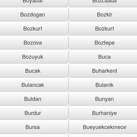
Bozdogan
Bozkir
Bozkurt
Bozkurt
Bozova
Boztepe
Bozuyuk
Buca
Bucak
Buharkent
Bulancak
Bulanik
Buldan
Bunyan
Burdur
Burhaniye
Bursa
Bueyuekcekmece