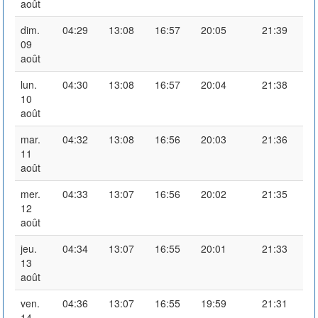
août
dim.
04:29
13:08
16:57
20:05
21:39
09
août
lun.
04:30
13:08
16:57
20:04
21:38
10
août
mar.
04:32
13:08
16:56
20:03
21:36
11
août
mer.
04:33
13:07
16:56
20:02
21:35
12
août
jeu.
04:34
13:07
16:55
20:01
21:33
13
août
ven.
04:36
13:07
16:55
19:59
21:31
14