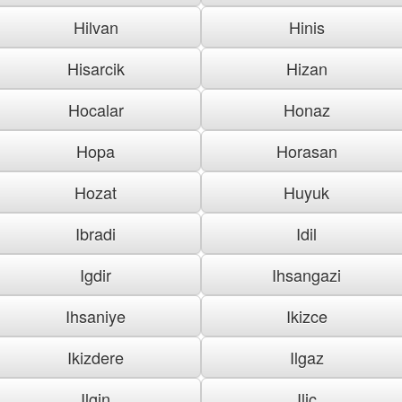
Hilvan
Hinis
Hisarcik
Hizan
Hocalar
Honaz
Hopa
Horasan
Hozat
Huyuk
Ibradi
Idil
Igdir
Ihsangazi
Ihsaniye
Ikizce
Ikizdere
Ilgaz
Ilgin
Ilic