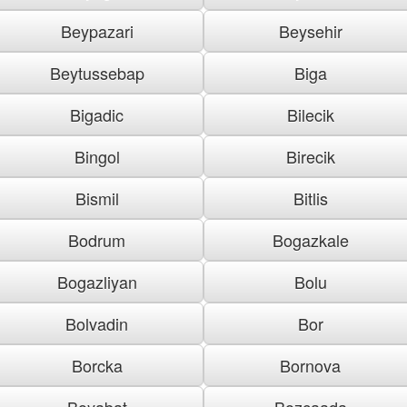
Beypazari
Beysehir
Beytussebap
Biga
Bigadic
Bilecik
Bingol
Birecik
Bismil
Bitlis
Bodrum
Bogazkale
Bogazliyan
Bolu
Bolvadin
Bor
Borcka
Bornova
Boyabat
Bozcaada