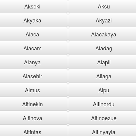
Akseki
Aksu
Akyaka
Akyazi
Alaca
Alacakaya
Alacam
Aladag
Alanya
Alapli
Alasehir
Aliaga
Almus
Alpu
Altinekin
Altinordu
Altinova
Altinoezue
Altintas
Altinyayla