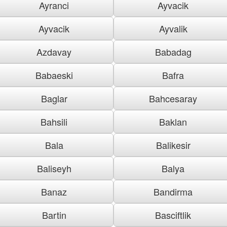
Ayranci
Ayvacik
Ayvacik
Ayvalik
Azdavay
Babadag
Babaeski
Bafra
Baglar
Bahcesaray
Bahsili
Baklan
Bala
Balikesir
Baliseyh
Balya
Banaz
Bandirma
Bartin
Basciftlik