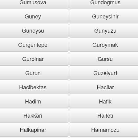
Gumusova
Gundogmus
Guney
Guneysinir
Guneysu
Gunyuzu
Gurgentepe
Guroymak
Gurpinar
Gursu
Gurun
Guzelyurt
Hacibektas
Hacilar
Hadim
Hafik
Hakkari
Halfeti
Halkapinar
Hamamozu