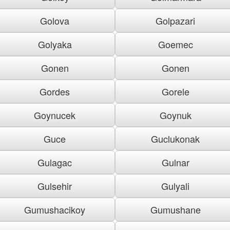
Golova
Golpazari
Golyaka
Goemec
Gonen
Gonen
Gordes
Gorele
Goynucek
Goynuk
Guce
Guclukonak
Gulagac
Gulnar
Gulsehir
Gulyali
Gumushacikoy
Gumushane