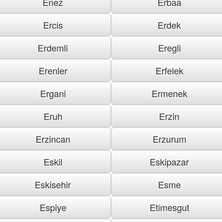
Enez
Erbaa
Ercis
Erdek
Erdemli
Eregli
Erenler
Erfelek
Ergani
Ermenek
Eruh
Erzin
Erzincan
Erzurum
Eskil
Eskipazar
Eskisehir
Esme
Espiye
Etimesgut