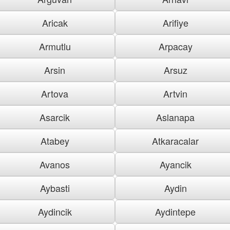
Aricak
Arifiye
Armutlu
Arpacay
Arsin
Arsuz
Artova
Artvin
Asarcik
Aslanapa
Atabey
Atkaracalar
Avanos
Ayancik
Aybasti
Aydin
Aydincik
Aydintepe