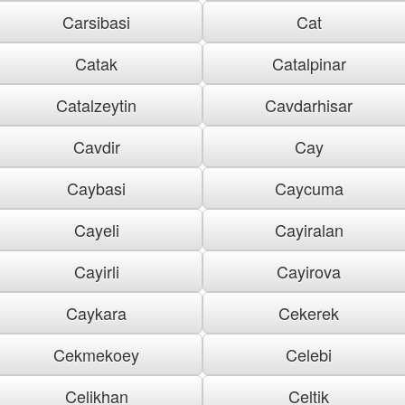
Carsibasi
Cat
Catak
Catalpinar
Catalzeytin
Cavdarhisar
Cavdir
Cay
Caybasi
Caycuma
Cayeli
Cayiralan
Cayirli
Cayirova
Caykara
Cekerek
Cekmekoey
Celebi
Celikhan
Celtik