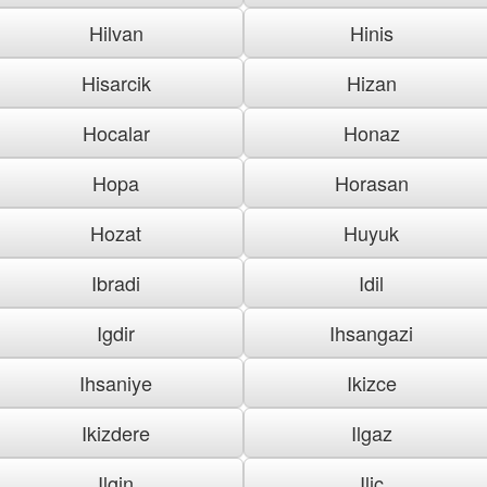
Hilvan
Hinis
Hisarcik
Hizan
Hocalar
Honaz
Hopa
Horasan
Hozat
Huyuk
Ibradi
Idil
Igdir
Ihsangazi
Ihsaniye
Ikizce
Ikizdere
Ilgaz
Ilgin
Ilic