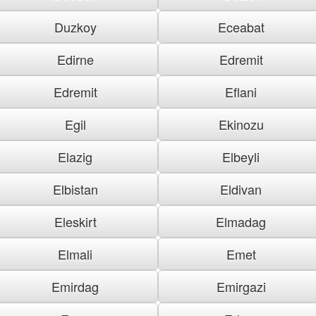
Duzkoy
Eceabat
Edirne
Edremit
Edremit
Eflani
Egil
Ekinozu
Elazig
Elbeyli
Elbistan
Eldivan
Eleskirt
Elmadag
Elmali
Emet
Emirdag
Emirgazi