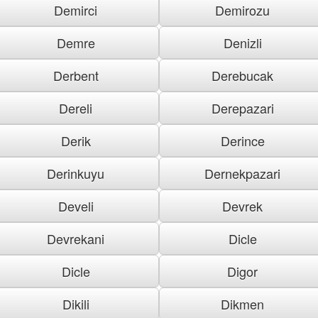
Demirci
Demirozu
Demre
Denizli
Derbent
Derebucak
Dereli
Derepazari
Derik
Derince
Derinkuyu
Dernekpazari
Develi
Devrek
Devrekani
Dicle
Dicle
Digor
Dikili
Dikmen