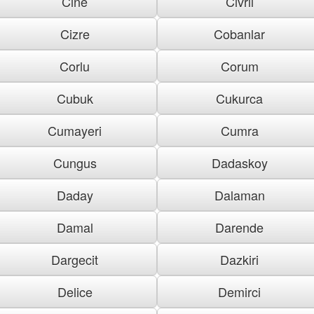
Cine
Civril
Cizre
Cobanlar
Corlu
Corum
Cubuk
Cukurca
Cumayeri
Cumra
Cungus
Dadaskoy
Daday
Dalaman
Damal
Darende
Dargecit
Dazkiri
Delice
Demirci