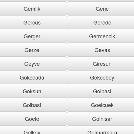
Gemlik
Genc
Gercus
Gerede
Gerger
Germencik
Gerze
Gevas
Geyve
Giresun
Gokceada
Gokcebey
Goksun
Golbasi
Golbasi
Goelcuek
Goele
Golhisar
Golkoy
Golmarmara