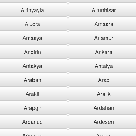
Altinyayla
Altunhisar
Alucra
Amasra
Amasya
Anamur
Andirin
Ankara
Antakya
Antalya
Araban
Arac
Arakli
Aralik
Arapgir
Ardahan
Ardanuc
Ardesen
Arguvan
Arhavi