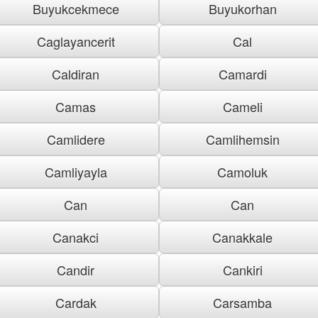
Buyukcekmece
Buyukorhan
Caglayancerit
Cal
Caldiran
Camardi
Camas
Cameli
Camlidere
Camlihemsin
Camliyayla
Camoluk
Can
Can
Canakci
Canakkale
Candir
Cankiri
Cardak
Carsamba