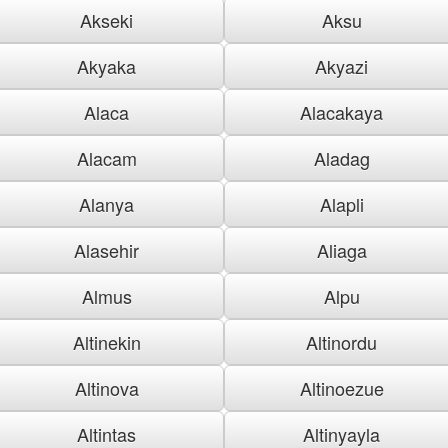
Akseki
Aksu
Akyaka
Akyazi
Alaca
Alacakaya
Alacam
Aladag
Alanya
Alapli
Alasehir
Aliaga
Almus
Alpu
Altinekin
Altinordu
Altinova
Altinoezue
Altintas
Altinyayla