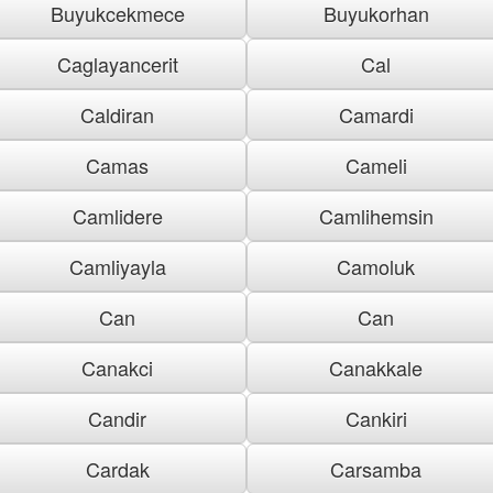
Buyukcekmece
Buyukorhan
Caglayancerit
Cal
Caldiran
Camardi
Camas
Cameli
Camlidere
Camlihemsin
Camliyayla
Camoluk
Can
Can
Canakci
Canakkale
Candir
Cankiri
Cardak
Carsamba