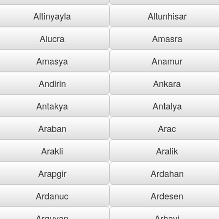
Altinyayla
Altunhisar
Alucra
Amasra
Amasya
Anamur
Andirin
Ankara
Antakya
Antalya
Araban
Arac
Arakli
Aralik
Arapgir
Ardahan
Ardanuc
Ardesen
Arguvan
Arhavi