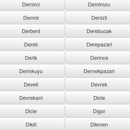
Demirci
Demirozu
Demre
Denizli
Derbent
Derebucak
Dereli
Derepazari
Derik
Derince
Derinkuyu
Dernekpazari
Develi
Devrek
Devrekani
Dicle
Dicle
Digor
Dikili
Dikmen