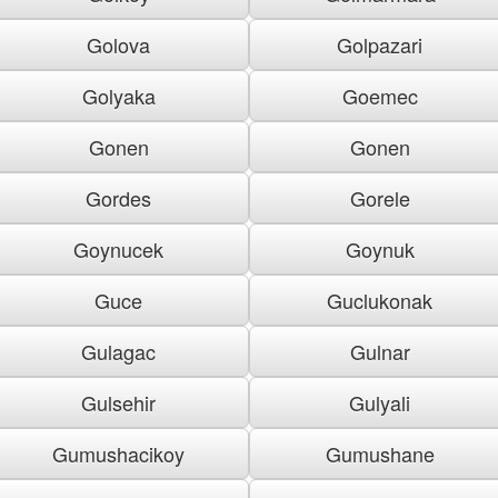
Golova
Golpazari
Golyaka
Goemec
Gonen
Gonen
Gordes
Gorele
Goynucek
Goynuk
Guce
Guclukonak
Gulagac
Gulnar
Gulsehir
Gulyali
Gumushacikoy
Gumushane