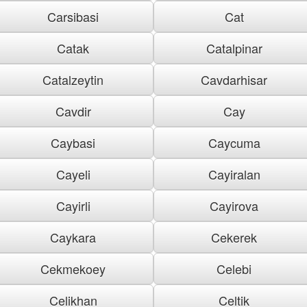
Carsibasi
Cat
Catak
Catalpinar
Catalzeytin
Cavdarhisar
Cavdir
Cay
Caybasi
Caycuma
Cayeli
Cayiralan
Cayirli
Cayirova
Caykara
Cekerek
Cekmekoey
Celebi
Celikhan
Celtik