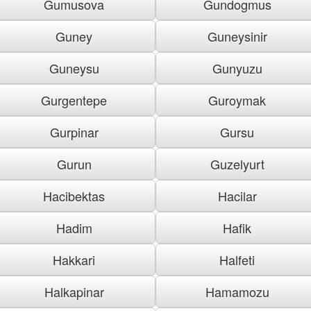
Gumusova
Gundogmus
Guney
Guneysinir
Guneysu
Gunyuzu
Gurgentepe
Guroymak
Gurpinar
Gursu
Gurun
Guzelyurt
Hacibektas
Hacilar
Hadim
Hafik
Hakkari
Halfeti
Halkapinar
Hamamozu