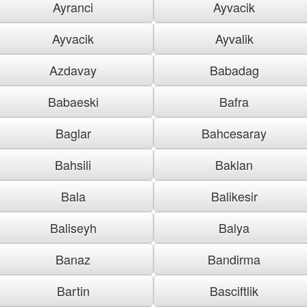
Ayranci
Ayvacik
Ayvacik
Ayvalik
Azdavay
Babadag
Babaeski
Bafra
Baglar
Bahcesaray
Bahsili
Baklan
Bala
Balikesir
Baliseyh
Balya
Banaz
Bandirma
Bartin
Basciftlik