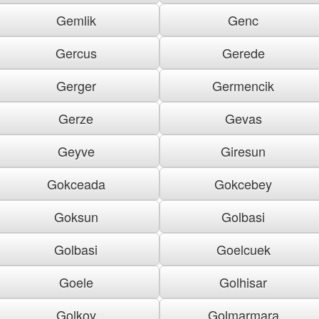
Gemlik
Genc
Gercus
Gerede
Gerger
Germencik
Gerze
Gevas
Geyve
Giresun
Gokceada
Gokcebey
Goksun
Golbasi
Golbasi
Goelcuek
Goele
Golhisar
Golkoy
Golmarmara