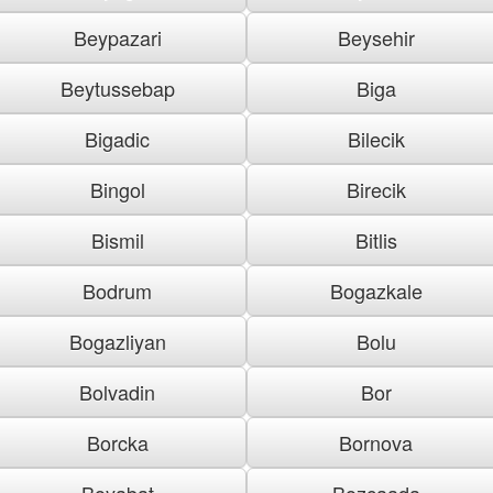
Beypazari
Beysehir
Beytussebap
Biga
Bigadic
Bilecik
Bingol
Birecik
Bismil
Bitlis
Bodrum
Bogazkale
Bogazliyan
Bolu
Bolvadin
Bor
Borcka
Bornova
Boyabat
Bozcaada