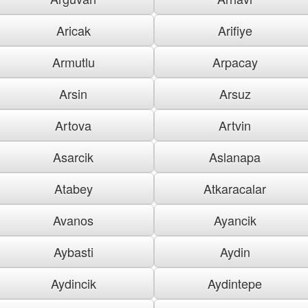
Aricak
Arifiye
Armutlu
Arpacay
Arsin
Arsuz
Artova
Artvin
Asarcik
Aslanapa
Atabey
Atkaracalar
Avanos
Ayancik
Aybasti
Aydin
Aydincik
Aydintepe