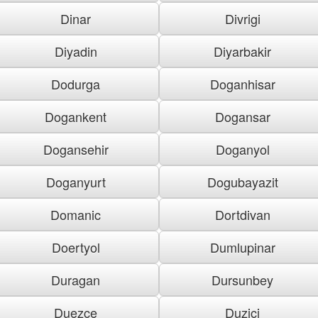
Dinar
Divrigi
Diyadin
Diyarbakir
Dodurga
Doganhisar
Dogankent
Dogansar
Dogansehir
Doganyol
Doganyurt
Dogubayazit
Domanic
Dortdivan
Doertyol
Dumlupinar
Duragan
Dursunbey
Duezce
Duzici