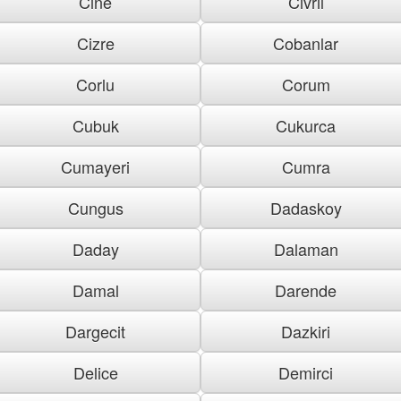
Cine
Civril
Cizre
Cobanlar
Corlu
Corum
Cubuk
Cukurca
Cumayeri
Cumra
Cungus
Dadaskoy
Daday
Dalaman
Damal
Darende
Dargecit
Dazkiri
Delice
Demirci