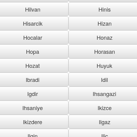
Hilvan
Hinis
Hisarcik
Hizan
Hocalar
Honaz
Hopa
Horasan
Hozat
Huyuk
Ibradi
Idil
Igdir
Ihsangazi
Ihsaniye
Ikizce
Ikizdere
Ilgaz
Ilgin
Ilic