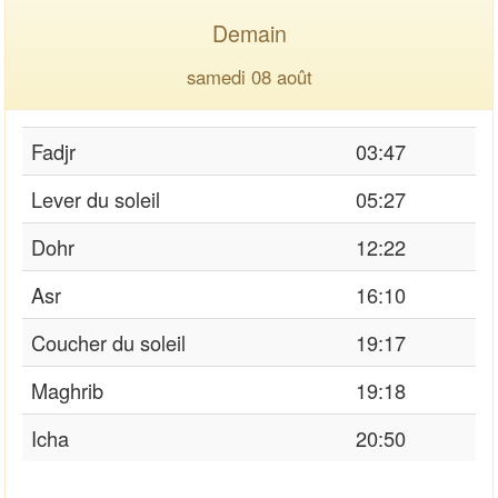
Demain
samedi 08 août
Fadjr
03:47
Lever du soleil
05:27
Dohr
12:22
Asr
16:10
Coucher du soleil
19:17
Maghrib
19:18
Icha
20:50