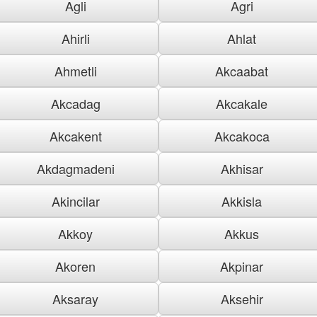
Agli
Agri
Ahirli
Ahlat
Ahmetli
Akcaabat
Akcadag
Akcakale
Akcakent
Akcakoca
Akdagmadeni
Akhisar
Akincilar
Akkisla
Akkoy
Akkus
Akoren
Akpinar
Aksaray
Aksehir