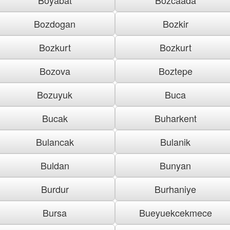
Bozdogan
Bozkir
Bozkurt
Bozkurt
Bozova
Boztepe
Bozuyuk
Buca
Bucak
Buharkent
Bulancak
Bulanik
Buldan
Bunyan
Burdur
Burhaniye
Bursa
Bueyuekcekmece