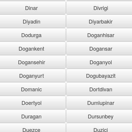
Dinar
Divrigi
Diyadin
Diyarbakir
Dodurga
Doganhisar
Dogankent
Dogansar
Dogansehir
Doganyol
Doganyurt
Dogubayazit
Domanic
Dortdivan
Doertyol
Dumlupinar
Duragan
Dursunbey
Duezce
Duzici