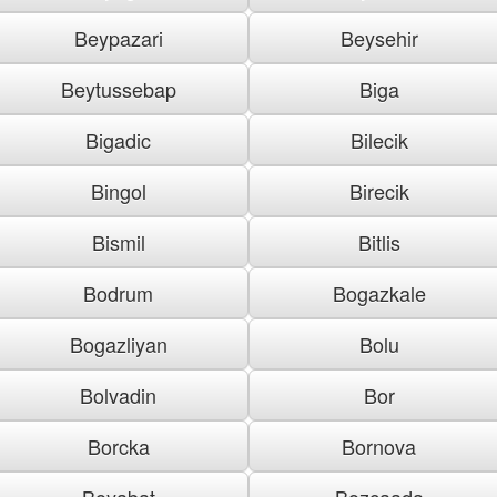
Beypazari
Beysehir
Beytussebap
Biga
Bigadic
Bilecik
Bingol
Birecik
Bismil
Bitlis
Bodrum
Bogazkale
Bogazliyan
Bolu
Bolvadin
Bor
Borcka
Bornova
Boyabat
Bozcaada