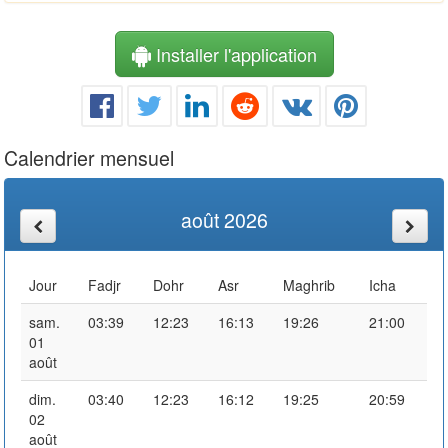
Installer l'application
Calendrier mensuel
août 2026
Jour
Fadjr
Dohr
Asr
Maghrib
Icha
sam.
03:39
12:23
16:13
19:26
21:00
01
août
dim.
03:40
12:23
16:12
19:25
20:59
02
août