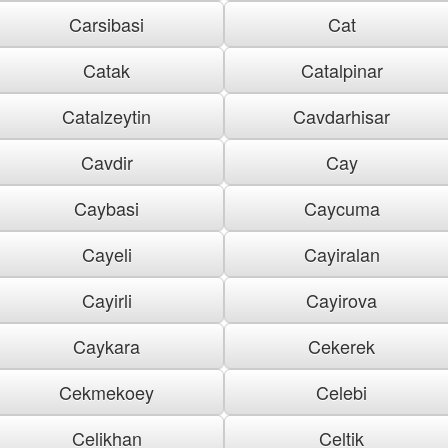
Carsibasi
Cat
Catak
Catalpinar
Catalzeytin
Cavdarhisar
Cavdir
Cay
Caybasi
Caycuma
Cayeli
Cayiralan
Cayirli
Cayirova
Caykara
Cekerek
Cekmekoey
Celebi
Celikhan
Celtik