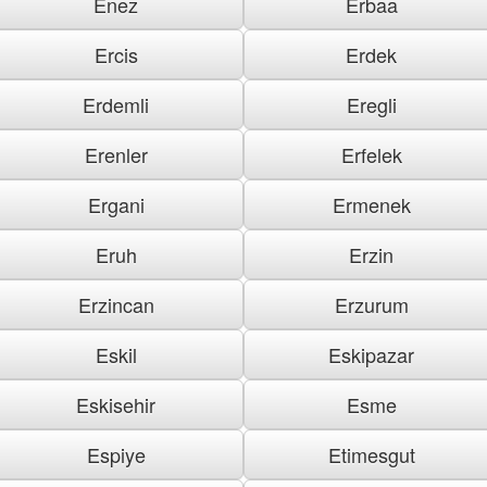
Enez
Erbaa
Ercis
Erdek
Erdemli
Eregli
Erenler
Erfelek
Ergani
Ermenek
Eruh
Erzin
Erzincan
Erzurum
Eskil
Eskipazar
Eskisehir
Esme
Espiye
Etimesgut