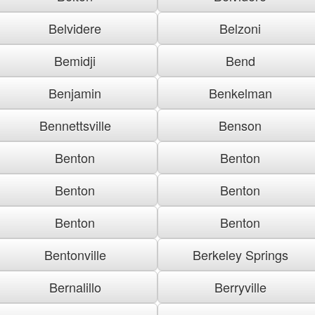
Belvidere
Belzoni
Bemidji
Bend
Benjamin
Benkelman
Bennettsville
Benson
Benton
Benton
Benton
Benton
Benton
Benton
Bentonville
Berkeley Springs
Bernalillo
Berryville