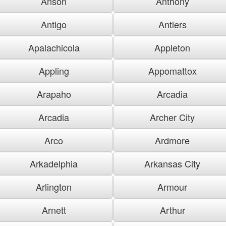
Anson
Anthony
Antigo
Antlers
Apalachicola
Appleton
Appling
Appomattox
Arapaho
Arcadia
Arcadia
Archer City
Arco
Ardmore
Arkadelphia
Arkansas City
Arlington
Armour
Arnett
Arthur