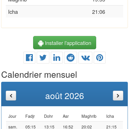
Icha
21:06
Installer l'application
Calendrier mensuel
août 2026
Jour
Fadjr
Dohr
Asr
Maghrib
Icha
sam.
05:15
13:15
16:52
20:02
21:15