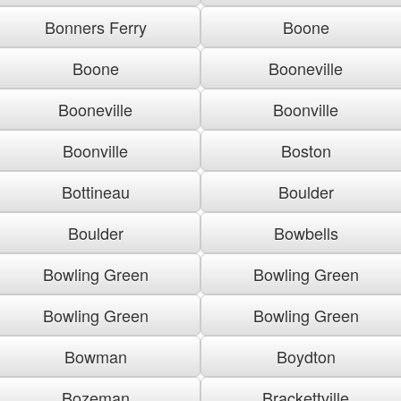
Bonners Ferry
Boone
Boone
Booneville
Booneville
Boonville
Boonville
Boston
Bottineau
Boulder
Boulder
Bowbells
Bowling Green
Bowling Green
Bowling Green
Bowling Green
Bowman
Boydton
Bozeman
Brackettville