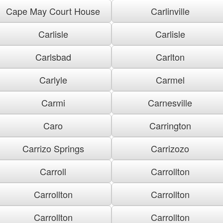
Cape May Court House
Carlinville
Carlisle
Carlisle
Carlsbad
Carlton
Carlyle
Carmel
Carmi
Carnesville
Caro
Carrington
Carrizo Springs
Carrizozo
Carroll
Carrollton
Carrollton
Carrollton
Carrollton
Carrollton