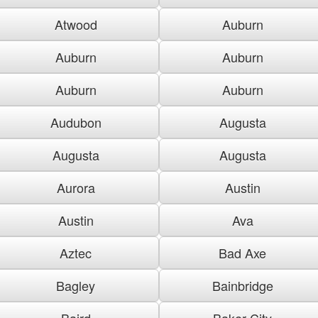
Atwood
Auburn
Auburn
Auburn
Auburn
Auburn
Audubon
Augusta
Augusta
Augusta
Aurora
Austin
Austin
Ava
Aztec
Bad Axe
Bagley
Bainbridge
Baird
Baker City