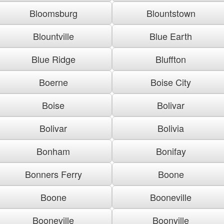
Bloomsburg
Blountstown
Blountville
Blue Earth
Blue Ridge
Bluffton
Boerne
Boise City
Boise
Bolivar
Bolivar
Bolivia
Bonham
Bonifay
Bonners Ferry
Boone
Boone
Booneville
Booneville
Boonville