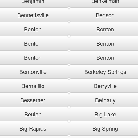
Benjamin
Benkelman
Bennettsville
Benson
Benton
Benton
Benton
Benton
Benton
Benton
Bentonville
Berkeley Springs
Bernalillo
Berryville
Bessemer
Bethany
Beulah
Big Lake
Big Rapids
Big Spring