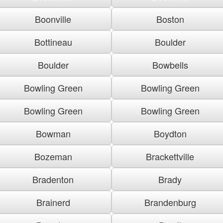
Boonville
Boston
Bottineau
Boulder
Boulder
Bowbells
Bowling Green
Bowling Green
Bowling Green
Bowling Green
Bowman
Boydton
Bozeman
Brackettville
Bradenton
Brady
Brainerd
Brandenburg