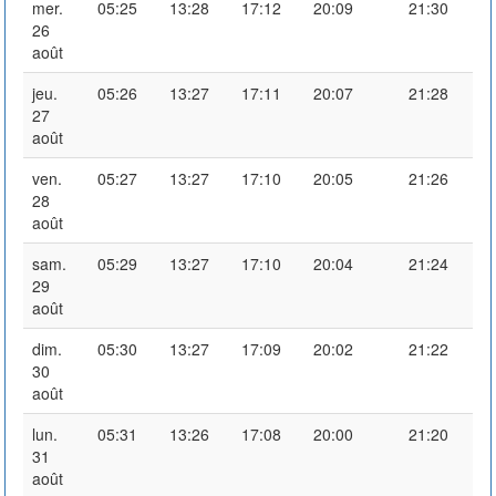
mer.
05:25
13:28
17:12
20:09
21:30
26
août
jeu.
05:26
13:27
17:11
20:07
21:28
27
août
ven.
05:27
13:27
17:10
20:05
21:26
28
août
sam.
05:29
13:27
17:10
20:04
21:24
29
août
dim.
05:30
13:27
17:09
20:02
21:22
30
août
lun.
05:31
13:26
17:08
20:00
21:20
31
août