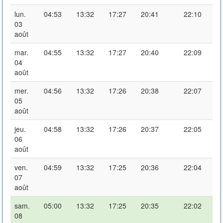
lun.
04:53
13:32
17:27
20:41
22:10
03
août
mar.
04:55
13:32
17:27
20:40
22:09
04
août
mer.
04:56
13:32
17:26
20:38
22:07
05
août
jeu.
04:58
13:32
17:26
20:37
22:05
06
août
ven.
04:59
13:32
17:25
20:36
22:04
07
août
sam.
05:00
13:32
17:25
20:35
22:02
08