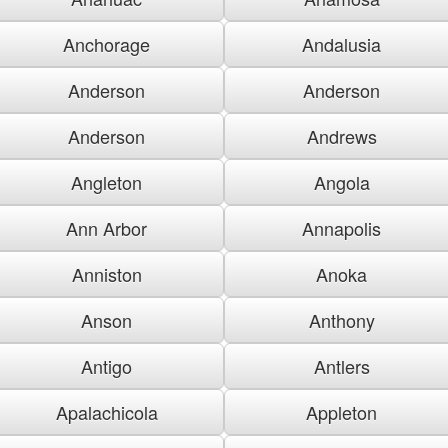
Anchorage
Andalusia
Anderson
Anderson
Anderson
Andrews
Angleton
Angola
Ann Arbor
Annapolis
Anniston
Anoka
Anson
Anthony
Antigo
Antlers
Apalachicola
Appleton