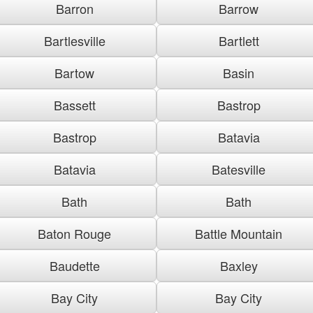
Barron
Barrow
Bartlesville
Bartlett
Bartow
Basin
Bassett
Bastrop
Bastrop
Batavia
Batavia
Batesville
Bath
Bath
Baton Rouge
Battle Mountain
Baudette
Baxley
Bay City
Bay City