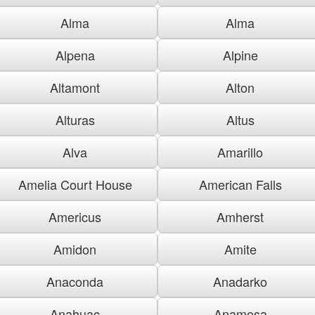
Alma
Alma
Alpena
Alpine
Altamont
Alton
Alturas
Altus
Alva
Amarillo
Amelia Court House
American Falls
Americus
Amherst
Amidon
Amite
Anaconda
Anadarko
Anahuac
Anamosa