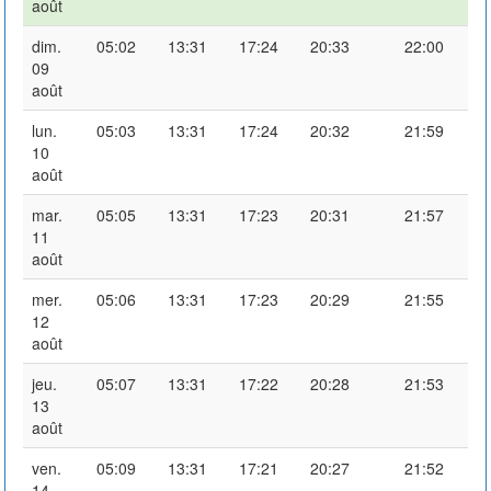
août
dim.
05:02
13:31
17:24
20:33
22:00
09
août
lun.
05:03
13:31
17:24
20:32
21:59
10
août
mar.
05:05
13:31
17:23
20:31
21:57
11
août
mer.
05:06
13:31
17:23
20:29
21:55
12
août
jeu.
05:07
13:31
17:22
20:28
21:53
13
août
ven.
05:09
13:31
17:21
20:27
21:52
14