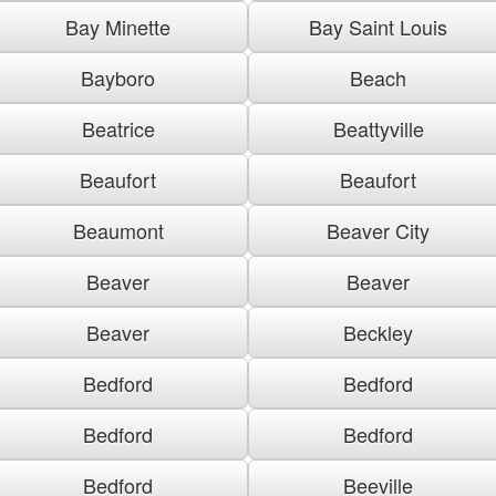
Bay Minette
Bay Saint Louis
Bayboro
Beach
Beatrice
Beattyville
Beaufort
Beaufort
Beaumont
Beaver City
Beaver
Beaver
Beaver
Beckley
Bedford
Bedford
Bedford
Bedford
Bedford
Beeville