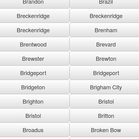
Brandon
Brazil
Breckenridge
Breckenridge
Breckenridge
Brenham
Brentwood
Brevard
Brewster
Brewton
Bridgeport
Bridgeport
Bridgeton
Brigham City
Brighton
Bristol
Bristol
Britton
Broadus
Broken Bow