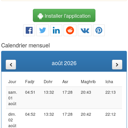
Installer l'application
Calendrier mensuel
août 2026
Jour
Fadjr
Dohr
Asr
Maghrib
Icha
sam.
04:51
13:32
17:28
20:43
22:13
01
août
dim.
04:52
13:32
17:28
20:42
22:12
02
août