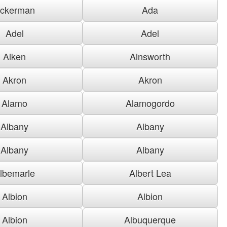
ckerman
Ada
Adel
Adel
Aiken
Ainsworth
Akron
Akron
Alamo
Alamogordo
Albany
Albany
Albany
Albany
lbemarle
Albert Lea
Albion
Albion
Albion
Albuquerque