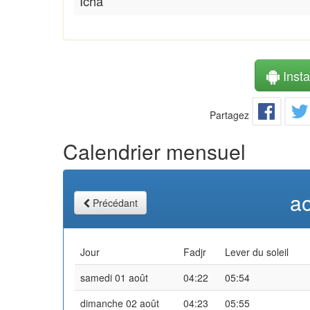
Icha
Instal
Partagez
Calendrier mensuel
a
Précédant
Jour
Fadjr
Lever du soleil
samedi 01 août
04:22
05:54
dimanche 02 août
04:23
05:55