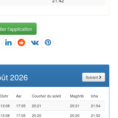
21:42
ler l'application
oût 2026
Suivant
Dohr
Asr
Coucher du soleil
Maghrib
Icha
13:08
17:05
20:21
20:21
21:54
13:08
17:05
20:20
20:20
21:52