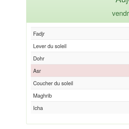
vendr
Fadjr
Lever du soleil
Dohr
Asr
Coucher du soleil
Maghrib
Icha