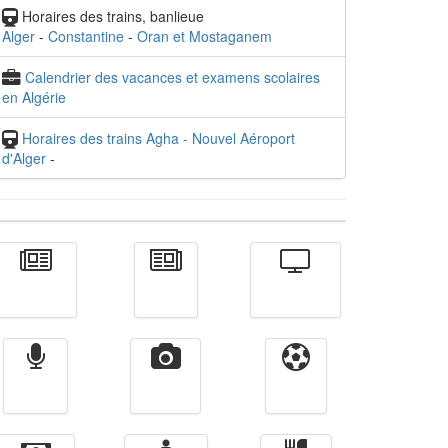
Horaires des trains, banlieue
Alger
-
Constantine
-
Oran et Mostaganem
Calendrier des vacances et examens scolaires
en Algérie
Horaires des trains Agha - Nouvel Aéroport
d'Alger
-
Actualité
الأخبار
Télévision
Radio
Vidéos
Sport