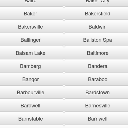
Baker
Bakersfield
Bakersville
Baldwin
Ballinger
Ballston Spa
Balsam Lake
Baltimore
Bamberg
Bandera
Bangor
Baraboo
Barbourville
Bardstown
Bardwell
Barnesville
Barnstable
Barnwell