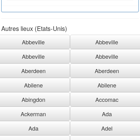
Autres lieux (Etats-Unis)
Abbeville
Abbeville
Abbeville
Abbeville
Aberdeen
Aberdeen
Abilene
Abilene
Abingdon
Accomac
Ackerman
Ada
Ada
Adel