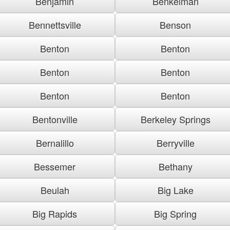
Benjamin
Benkelman
Bennettsville
Benson
Benton
Benton
Benton
Benton
Benton
Benton
Bentonville
Berkeley Springs
Bernalillo
Berryville
Bessemer
Bethany
Beulah
Big Lake
Big Rapids
Big Spring