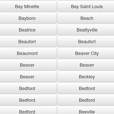
Bay Minette
Bay Saint Louis
Bayboro
Beach
Beatrice
Beattyville
Beaufort
Beaufort
Beaumont
Beaver City
Beaver
Beaver
Beaver
Beckley
Bedford
Bedford
Bedford
Bedford
Bedford
Beeville