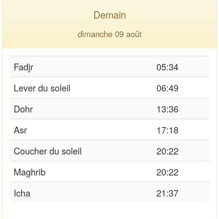
Demain
dimanche 09 août
Fadjr
05:34
Lever du soleil
06:49
Dohr
13:36
Asr
17:18
Coucher du soleil
20:22
Maghrib
20:22
Icha
21:37