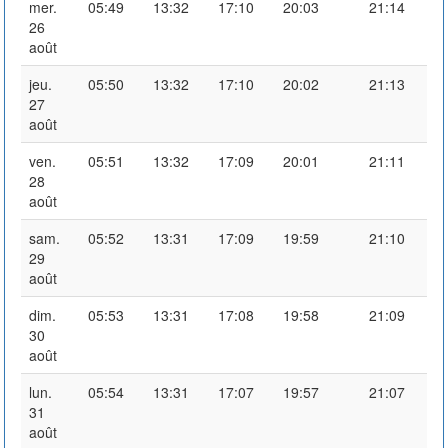
mer.
05:49
13:32
17:10
20:03
21:14
26
août
jeu.
05:50
13:32
17:10
20:02
21:13
27
août
ven.
05:51
13:32
17:09
20:01
21:11
28
août
sam.
05:52
13:31
17:09
19:59
21:10
29
août
dim.
05:53
13:31
17:08
19:58
21:09
30
août
lun.
05:54
13:31
17:07
19:57
21:07
31
août