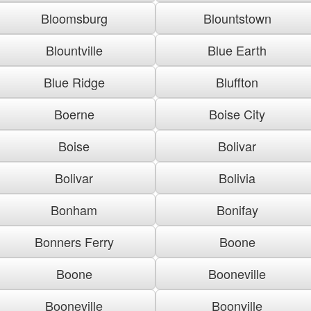
Bloomsburg
Blountstown
Blountville
Blue Earth
Blue Ridge
Bluffton
Boerne
Boise City
Boise
Bolivar
Bolivar
Bolivia
Bonham
Bonifay
Bonners Ferry
Boone
Boone
Booneville
Booneville
Boonville