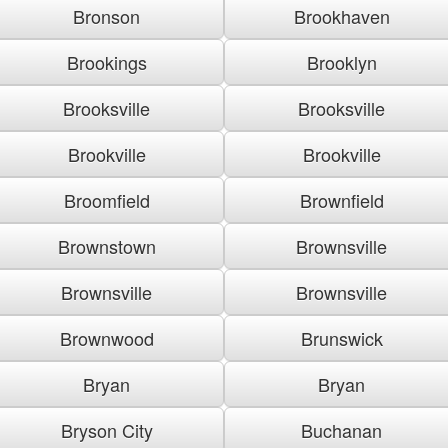
Bronson
Brookhaven
Brookings
Brooklyn
Brooksville
Brooksville
Brookville
Brookville
Broomfield
Brownfield
Brownstown
Brownsville
Brownsville
Brownsville
Brownwood
Brunswick
Bryan
Bryan
Bryson City
Buchanan