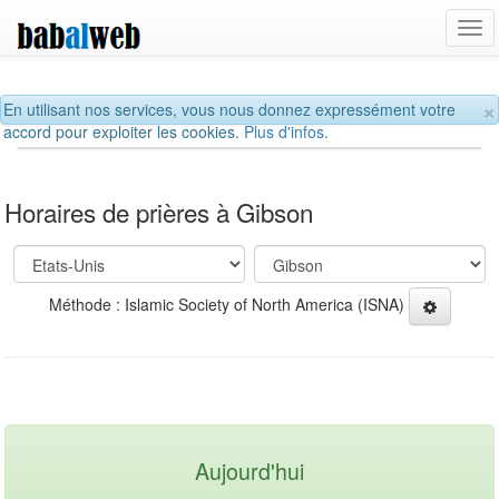
Tog
navi
×
En utilisant nos services, vous nous donnez expressément votre
accord pour exploiter les cookies.
Plus d'infos.
Horaires de prières à Gibson
Méthode : Islamic Society of North America (ISNA)
Aujourd'hui