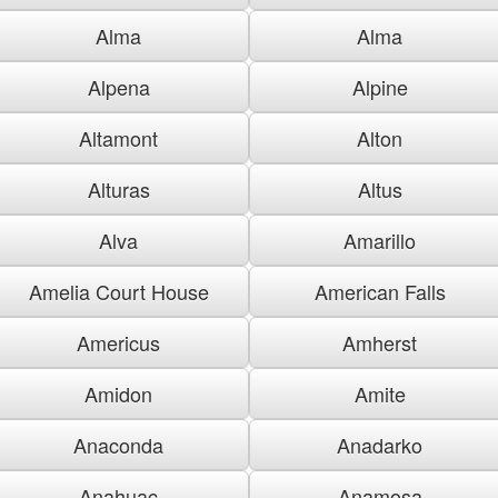
Alma
Alma
Alpena
Alpine
Altamont
Alton
Alturas
Altus
Alva
Amarillo
Amelia Court House
American Falls
Americus
Amherst
Amidon
Amite
Anaconda
Anadarko
Anahuac
Anamosa