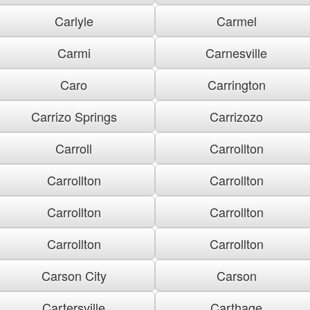
Carlyle
Carmel
Carmi
Carnesville
Caro
Carrington
Carrizo Springs
Carrizozo
Carroll
Carrollton
Carrollton
Carrollton
Carrollton
Carrollton
Carrollton
Carrollton
Carson City
Carson
Cartersville
Carthage