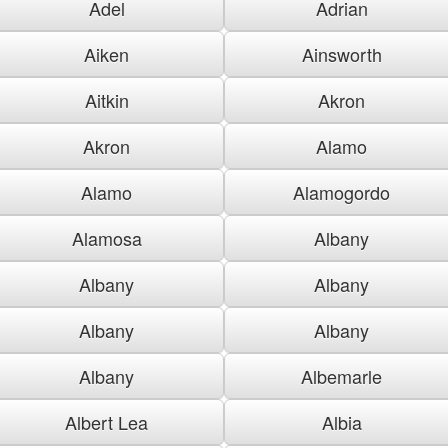
Adel
Adrian
Aiken
Ainsworth
Aitkin
Akron
Akron
Alamo
Alamo
Alamogordo
Alamosa
Albany
Albany
Albany
Albany
Albany
Albany
Albemarle
Albert Lea
Albia