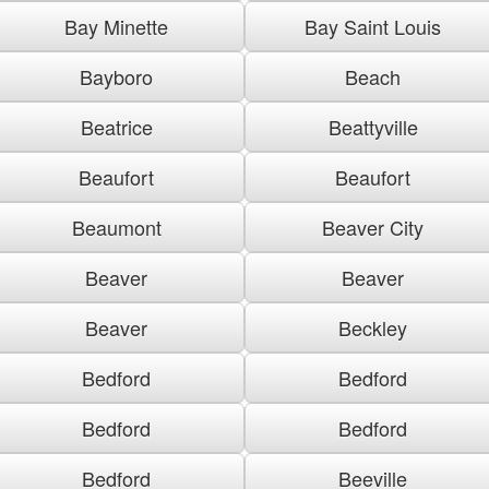
Bay Minette
Bay Saint Louis
Bayboro
Beach
Beatrice
Beattyville
Beaufort
Beaufort
Beaumont
Beaver City
Beaver
Beaver
Beaver
Beckley
Bedford
Bedford
Bedford
Bedford
Bedford
Beeville