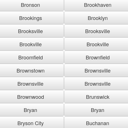
Bronson
Brookhaven
Brookings
Brooklyn
Brooksville
Brooksville
Brookville
Brookville
Broomfield
Brownfield
Brownstown
Brownsville
Brownsville
Brownsville
Brownwood
Brunswick
Bryan
Bryan
Bryson City
Buchanan