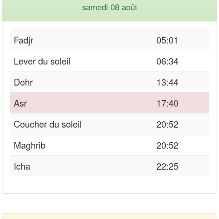
samedi 08 août
Fadjr
05:01
Lever du soleil
06:34
Dohr
13:44
Asr
17:40
Coucher du soleil
20:52
Maghrib
20:52
Icha
22:25