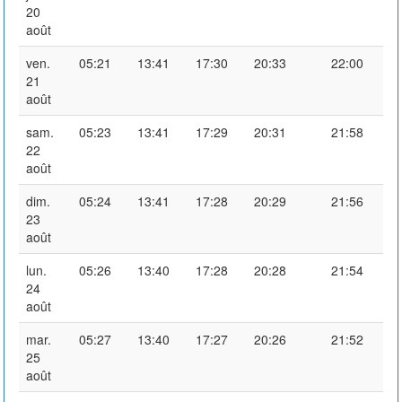
20
août
ven.
05:21
13:41
17:30
20:33
22:00
21
août
sam.
05:23
13:41
17:29
20:31
21:58
22
août
dim.
05:24
13:41
17:28
20:29
21:56
23
août
lun.
05:26
13:40
17:28
20:28
21:54
24
août
mar.
05:27
13:40
17:27
20:26
21:52
25
août