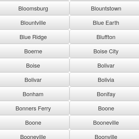
Bloomsburg
Blountstown
Blountville
Blue Earth
Blue Ridge
Bluffton
Boerne
Boise City
Boise
Bolivar
Bolivar
Bolivia
Bonham
Bonifay
Bonners Ferry
Boone
Boone
Booneville
Booneville
Boonville