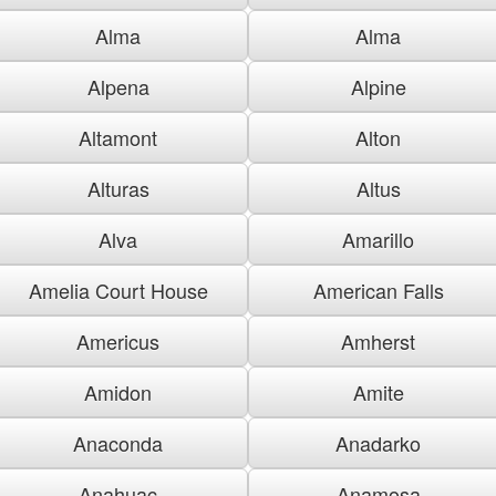
Alma
Alma
Alpena
Alpine
Altamont
Alton
Alturas
Altus
Alva
Amarillo
Amelia Court House
American Falls
Americus
Amherst
Amidon
Amite
Anaconda
Anadarko
Anahuac
Anamosa