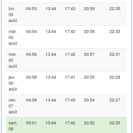
lun.
04:53
13:44
17:43
20:59
22:35
03
août
mar.
04:54
13:44
17:42
20:58
22:33
04
août
mer.
04:56
13:44
17:42
20:57
22:31
05
août
jeu.
04:58
13:44
17:41
20:55
22:29
06
août
ven.
04:59
13:44
17:40
20:54
22:27
07
août
sam.
05:01
13:44
17:40
20:52
22:25
08