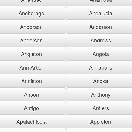
Anchorage
Andalusia
Anderson
Anderson
Anderson
Andrews
Angleton
Angola
Ann Arbor
Annapolis
Anniston
Anoka
Anson
Anthony
Antigo
Antlers
Apalachicola
Appleton