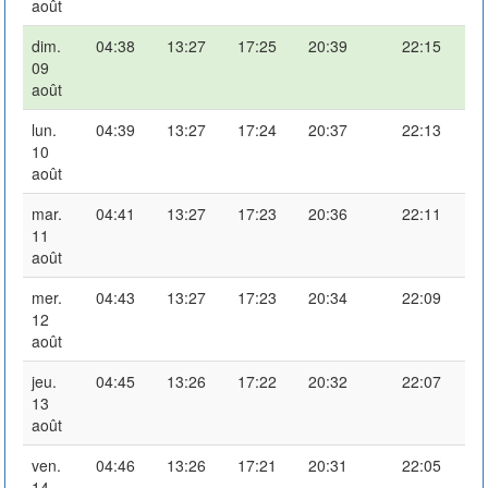
août
dim.
04:38
13:27
17:25
20:39
22:15
09
août
lun.
04:39
13:27
17:24
20:37
22:13
10
août
mar.
04:41
13:27
17:23
20:36
22:11
11
août
mer.
04:43
13:27
17:23
20:34
22:09
12
août
jeu.
04:45
13:26
17:22
20:32
22:07
13
août
ven.
04:46
13:26
17:21
20:31
22:05
14