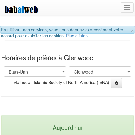
Tog
navi
×
En utilisant nos services, vous nous donnez expressément votre
accord pour exploiter les cookies.
Plus d'infos.
Horaires de prières à Glenwood
Méthode : Islamic Society of North America (ISNA)
Aujourd'hui