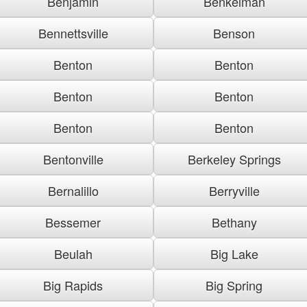
Benjamin
Benkelman
Bennettsville
Benson
Benton
Benton
Benton
Benton
Benton
Benton
Bentonville
Berkeley Springs
Bernalillo
Berryville
Bessemer
Bethany
Beulah
Big Lake
Big Rapids
Big Spring