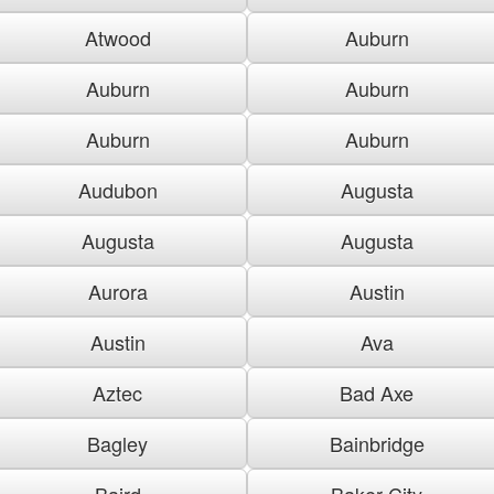
Atwood
Auburn
Auburn
Auburn
Auburn
Auburn
Audubon
Augusta
Augusta
Augusta
Aurora
Austin
Austin
Ava
Aztec
Bad Axe
Bagley
Bainbridge
Baird
Baker City