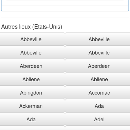
Autres lieux (Etats-Unis)
Abbeville
Abbeville
Abbeville
Abbeville
Aberdeen
Aberdeen
Abilene
Abilene
Abingdon
Accomac
Ackerman
Ada
Ada
Adel