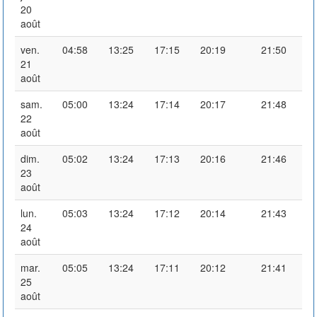
20
août
ven.
04:58
13:25
17:15
20:19
21:50
21
août
sam.
05:00
13:24
17:14
20:17
21:48
22
août
dim.
05:02
13:24
17:13
20:16
21:46
23
août
lun.
05:03
13:24
17:12
20:14
21:43
24
août
mar.
05:05
13:24
17:11
20:12
21:41
25
août