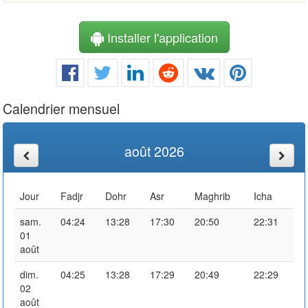
Installer l'application
Calendrier mensuel
août 2026
Jour
Fadjr
Dohr
Asr
Maghrib
Icha
sam.
04:24
13:28
17:30
20:50
22:31
01
août
dim.
04:25
13:28
17:29
20:49
22:29
02
août