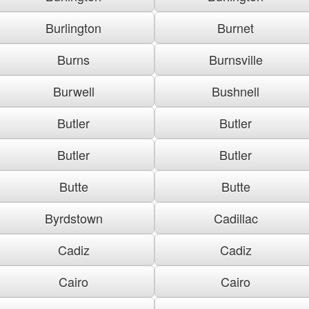
Burlington
Burnet
Burns
Burnsville
Burwell
Bushnell
Butler
Butler
Butler
Butler
Butte
Butte
Byrdstown
Cadillac
Cadiz
Cadiz
Cairo
Cairo