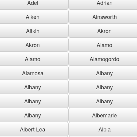
Adel
Adrian
Aiken
Ainsworth
Aitkin
Akron
Akron
Alamo
Alamo
Alamogordo
Alamosa
Albany
Albany
Albany
Albany
Albany
Albany
Albemarle
Albert Lea
Albia