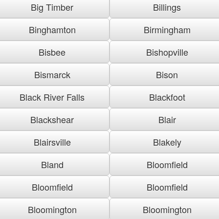
Big Timber
Billings
Binghamton
Birmingham
Bisbee
Bishopville
Bismarck
Bison
Black River Falls
Blackfoot
Blackshear
Blair
Blairsville
Blakely
Bland
Bloomfield
Bloomfield
Bloomfield
Bloomington
Bloomington