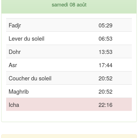
samedi 08 août
Fadjr
05:29
Lever du soleil
06:53
Dohr
13:53
Asr
17:44
Coucher du soleil
20:52
Maghrib
20:52
Icha
22:16