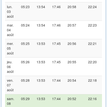
lun.
05:23
13:54
17:46
20:58
22:24
03
août
mar.
05:24
13:54
17:46
20:57
22:23
04
août
mer.
05:25
13:53
17:45
20:56
22:21
05
août
jeu.
05:26
13:53
17:45
20:55
22:20
06
août
ven.
05:28
13:53
17:44
20:54
22:18
07
août
sam.
05:29
13:53
17:44
20:52
22:16
08