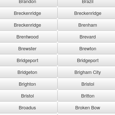
Brandon
Brazil
Breckenridge
Breckenridge
Breckenridge
Brenham
Brentwood
Brevard
Brewster
Brewton
Bridgeport
Bridgeport
Bridgeton
Brigham City
Brighton
Bristol
Bristol
Britton
Broadus
Broken Bow