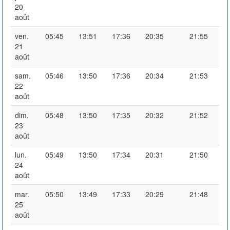
20
août
ven.
05:45
13:51
17:36
20:35
21:55
21
août
sam.
05:46
13:50
17:36
20:34
21:53
22
août
dim.
05:48
13:50
17:35
20:32
21:52
23
août
lun.
05:49
13:50
17:34
20:31
21:50
24
août
mar.
05:50
13:49
17:33
20:29
21:48
25
août