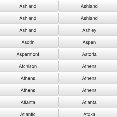
Ashland
Ashland
Ashland
Ashland
Ashland
Ashley
Asotin
Aspen
Aspermont
Astoria
Atchison
Athens
Athens
Athens
Athens
Athens
Atlanta
Atlanta
Atlantic
Atoka