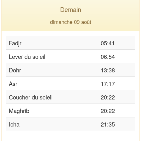
Demain
dimanche 09 août
Fadjr
05:41
Lever du soleil
06:54
Dohr
13:38
Asr
17:17
Coucher du soleil
20:22
Maghrib
20:22
Icha
21:35