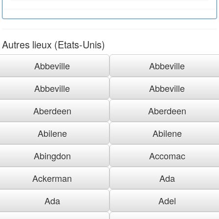
Autres lieux (Etats-Unis)
Abbeville
Abbeville
Abbeville
Abbeville
Aberdeen
Aberdeen
Abilene
Abilene
Abingdon
Accomac
Ackerman
Ada
Ada
Adel