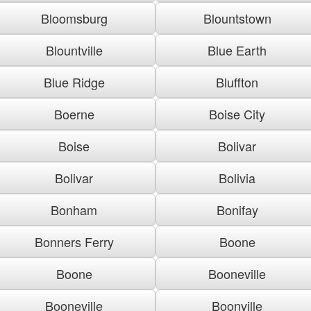
Bloomsburg
Blountstown
Blountville
Blue Earth
Blue Ridge
Bluffton
Boerne
Boise City
Boise
Bolivar
Bolivar
Bolivia
Bonham
Bonifay
Bonners Ferry
Boone
Boone
Booneville
Booneville
Boonville