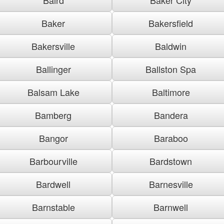
Baker
Bakersfield
Bakersville
Baldwin
Ballinger
Ballston Spa
Balsam Lake
Baltimore
Bamberg
Bandera
Bangor
Baraboo
Barbourville
Bardstown
Bardwell
Barnesville
Barnstable
Barnwell