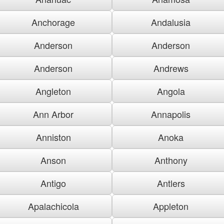
Anchorage
Andalusia
Anderson
Anderson
Anderson
Andrews
Angleton
Angola
Ann Arbor
Annapolis
Anniston
Anoka
Anson
Anthony
Antigo
Antlers
Apalachicola
Appleton