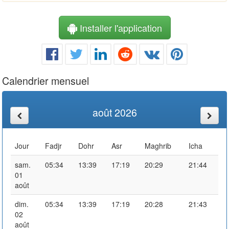
Installer l'application
Calendrier mensuel
août 2026
Jour
Fadjr
Dohr
Asr
Maghrib
Icha
sam.
05:34
13:39
17:19
20:29
21:44
01
août
dim.
05:34
13:39
17:19
20:28
21:43
02
août