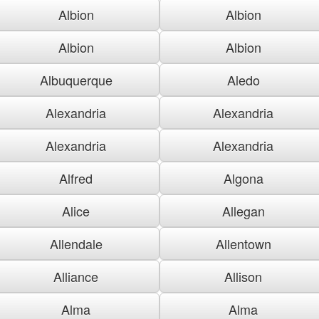
Albion
Albion
Albion
Albion
Albuquerque
Aledo
Alexandria
Alexandria
Alexandria
Alexandria
Alfred
Algona
Alice
Allegan
Allendale
Allentown
Alliance
Allison
Alma
Alma