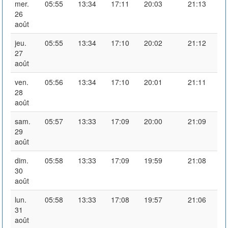
mer.
05:55
13:34
17:11
20:03
21:13
26
août
jeu.
05:55
13:34
17:10
20:02
21:12
27
août
ven.
05:56
13:34
17:10
20:01
21:11
28
août
sam.
05:57
13:33
17:09
20:00
21:09
29
août
dim.
05:58
13:33
17:09
19:59
21:08
30
août
lun.
05:58
13:33
17:08
19:57
21:06
31
août