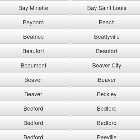
Bay Minette
Bay Saint Louis
Bayboro
Beach
Beatrice
Beattyville
Beaufort
Beaufort
Beaumont
Beaver City
Beaver
Beaver
Beaver
Beckley
Bedford
Bedford
Bedford
Bedford
Bedford
Beeville