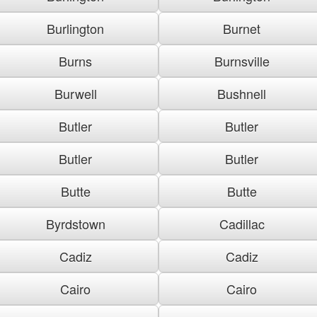
Burlington
Burnet
Burns
Burnsville
Burwell
Bushnell
Butler
Butler
Butler
Butler
Butte
Butte
Byrdstown
Cadillac
Cadiz
Cadiz
Cairo
Cairo