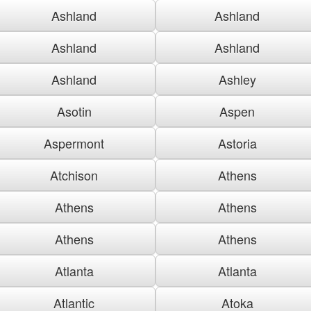
Ashland
Ashland
Ashland
Ashland
Ashland
Ashley
Asotin
Aspen
Aspermont
Astoria
Atchison
Athens
Athens
Athens
Athens
Athens
Atlanta
Atlanta
Atlantic
Atoka