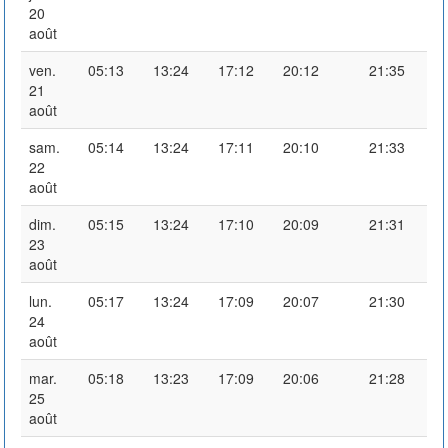
20
août
ven.
05:13
13:24
17:12
20:12
21:35
21
août
sam.
05:14
13:24
17:11
20:10
21:33
22
août
dim.
05:15
13:24
17:10
20:09
21:31
23
août
lun.
05:17
13:24
17:09
20:07
21:30
24
août
mar.
05:18
13:23
17:09
20:06
21:28
25
août