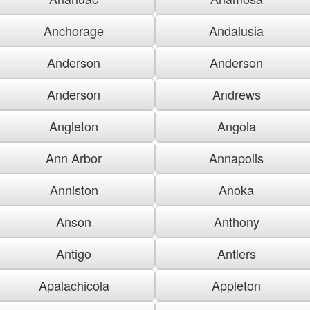
Anchorage
Andalusia
Anderson
Anderson
Anderson
Andrews
Angleton
Angola
Ann Arbor
Annapolis
Anniston
Anoka
Anson
Anthony
Antigo
Antlers
Apalachicola
Appleton