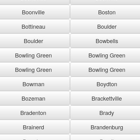
Boonville
Boston
Bottineau
Boulder
Boulder
Bowbells
Bowling Green
Bowling Green
Bowling Green
Bowling Green
Bowman
Boydton
Bozeman
Brackettville
Bradenton
Brady
Brainerd
Brandenburg