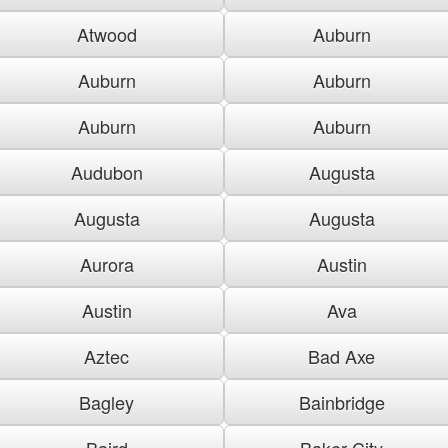
Atwood
Auburn
Auburn
Auburn
Auburn
Auburn
Audubon
Augusta
Augusta
Augusta
Aurora
Austin
Austin
Ava
Aztec
Bad Axe
Bagley
Bainbridge
Baird
Baker City