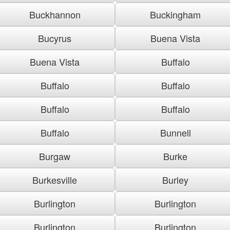
Buckhannon
Buckingham
Bucyrus
Buena Vista
Buena Vista
Buffalo
Buffalo
Buffalo
Buffalo
Buffalo
Buffalo
Bunnell
Burgaw
Burke
Burkesville
Burley
Burlington
Burlington
Burlington
Burlington