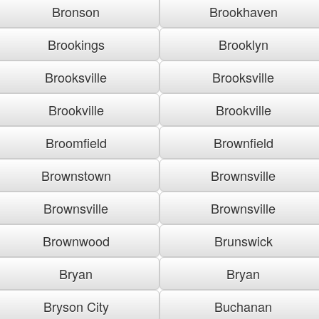
Bronson
Brookhaven
Brookings
Brooklyn
Brooksville
Brooksville
Brookville
Brookville
Broomfield
Brownfield
Brownstown
Brownsville
Brownsville
Brownsville
Brownwood
Brunswick
Bryan
Bryan
Bryson City
Buchanan