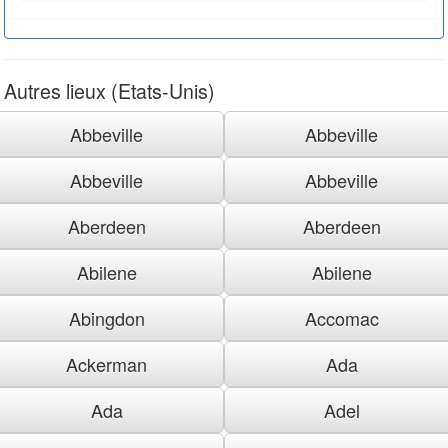
Autres lieux (Etats-Unis)
Abbeville
Abbeville
Abbeville
Abbeville
Aberdeen
Aberdeen
Abilene
Abilene
Abingdon
Accomac
Ackerman
Ada
Ada
Adel