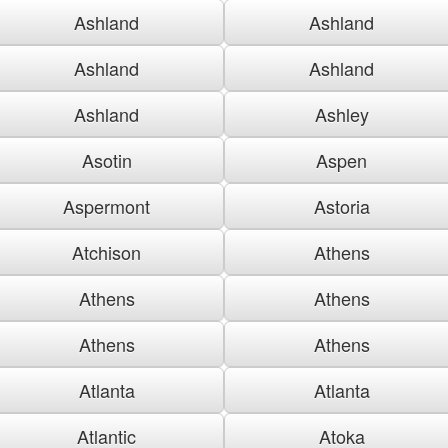
Ashland
Ashland
Ashland
Ashland
Ashland
Ashley
Asotin
Aspen
Aspermont
Astoria
Atchison
Athens
Athens
Athens
Athens
Athens
Atlanta
Atlanta
Atlantic
Atoka