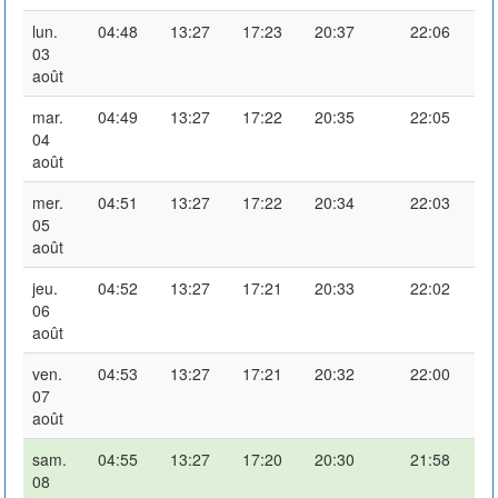
lun.
04:48
13:27
17:23
20:37
22:06
03
août
mar.
04:49
13:27
17:22
20:35
22:05
04
août
mer.
04:51
13:27
17:22
20:34
22:03
05
août
jeu.
04:52
13:27
17:21
20:33
22:02
06
août
ven.
04:53
13:27
17:21
20:32
22:00
07
août
sam.
04:55
13:27
17:20
20:30
21:58
08