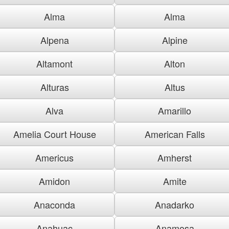
Alma
Alma
Alpena
Alpine
Altamont
Alton
Alturas
Altus
Alva
Amarillo
Amelia Court House
American Falls
Americus
Amherst
Amidon
Amite
Anaconda
Anadarko
Anahuac
Anamosa