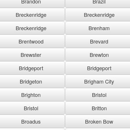
Brandon
Brazil
Breckenridge
Breckenridge
Breckenridge
Brenham
Brentwood
Brevard
Brewster
Brewton
Bridgeport
Bridgeport
Bridgeton
Brigham City
Brighton
Bristol
Bristol
Britton
Broadus
Broken Bow