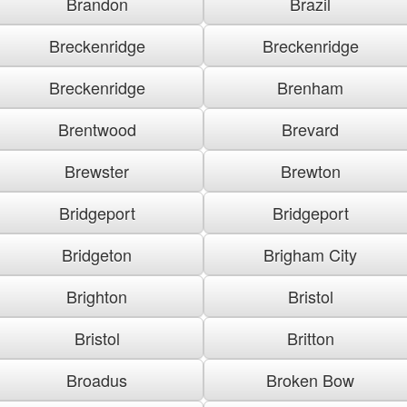
Brandon
Brazil
Breckenridge
Breckenridge
Breckenridge
Brenham
Brentwood
Brevard
Brewster
Brewton
Bridgeport
Bridgeport
Bridgeton
Brigham City
Brighton
Bristol
Bristol
Britton
Broadus
Broken Bow