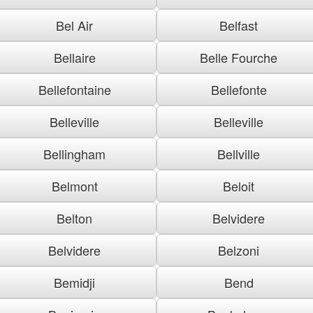
Bel Air
Belfast
Bellaire
Belle Fourche
Bellefontaine
Bellefonte
Belleville
Belleville
Bellingham
Bellville
Belmont
Beloit
Belton
Belvidere
Belvidere
Belzoni
Bemidji
Bend