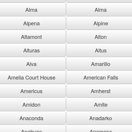
Alma
Alma
Alpena
Alpine
Altamont
Alton
Alturas
Altus
Alva
Amarillo
Amelia Court House
American Falls
Americus
Amherst
Amidon
Amite
Anaconda
Anadarko
Anahuac
Anamosa