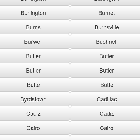
Burlington
Burnet
Burns
Burnsville
Burwell
Bushnell
Butler
Butler
Butler
Butler
Butte
Butte
Byrdstown
Cadillac
Cadiz
Cadiz
Cairo
Cairo