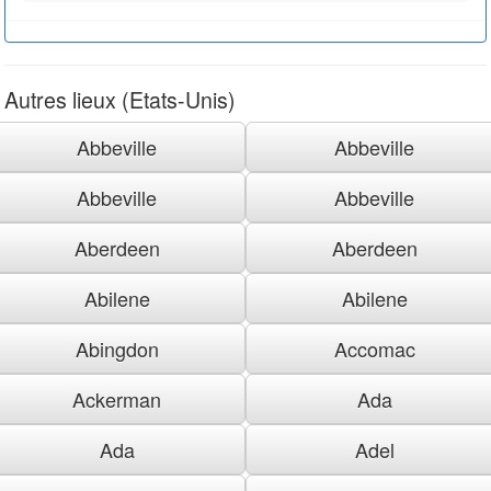
Autres lieux (Etats-Unis)
Abbeville
Abbeville
Abbeville
Abbeville
Aberdeen
Aberdeen
Abilene
Abilene
Abingdon
Accomac
Ackerman
Ada
Ada
Adel