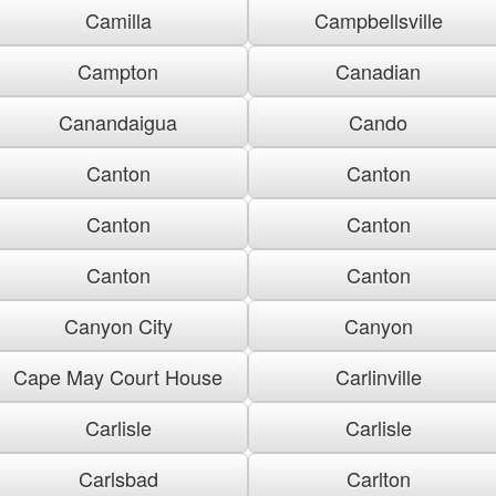
Camilla
Campbellsville
Campton
Canadian
Canandaigua
Cando
Canton
Canton
Canton
Canton
Canton
Canton
Canyon City
Canyon
Cape May Court House
Carlinville
Carlisle
Carlisle
Carlsbad
Carlton