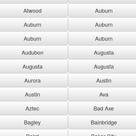
Atwood
Auburn
Auburn
Auburn
Auburn
Auburn
Audubon
Augusta
Augusta
Augusta
Aurora
Austin
Austin
Ava
Aztec
Bad Axe
Bagley
Bainbridge
Baird
Baker City