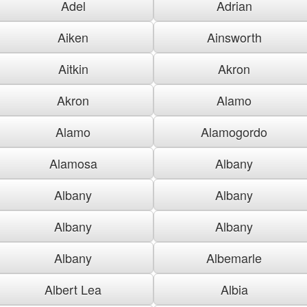
Adel
Adrian
Aiken
Ainsworth
Aitkin
Akron
Akron
Alamo
Alamo
Alamogordo
Alamosa
Albany
Albany
Albany
Albany
Albany
Albany
Albemarle
Albert Lea
Albia