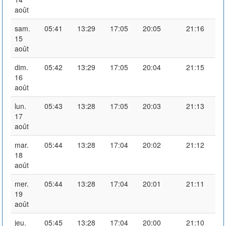
août
sam.
05:41
13:29
17:05
20:05
21:16
15
août
dim.
05:42
13:29
17:05
20:04
21:15
16
août
lun.
05:43
13:28
17:05
20:03
21:13
17
août
mar.
05:44
13:28
17:04
20:02
21:12
18
août
mer.
05:44
13:28
17:04
20:01
21:11
19
août
jeu.
05:45
13:28
17:04
20:00
21:10