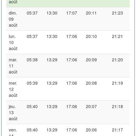
août
dim.
05:37
13:30
17:07
20:11
21:23
09
août
lun.
05:37
13:30
17:06
20:10
21:21
10
août
mar.
05:38
13:29
17:06
20:09
21:20
11
août
mer.
05:39
13:29
17:06
20:08
21:19
12
août
jeu.
05:40
13:29
17:06
20:07
21:18
13
août
ven.
05:40
13:29
17:06
20:06
21:17
14