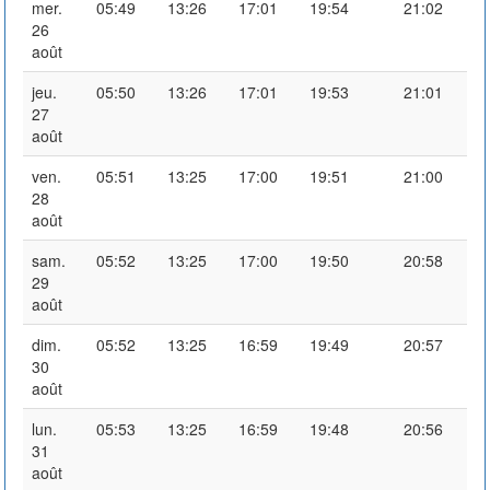
mer.
05:49
13:26
17:01
19:54
21:02
26
août
jeu.
05:50
13:26
17:01
19:53
21:01
27
août
ven.
05:51
13:25
17:00
19:51
21:00
28
août
sam.
05:52
13:25
17:00
19:50
20:58
29
août
dim.
05:52
13:25
16:59
19:49
20:57
30
août
lun.
05:53
13:25
16:59
19:48
20:56
31
août