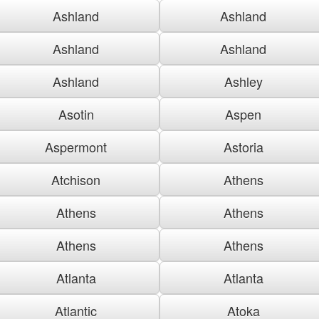
Ashland
Ashland
Ashland
Ashland
Ashland
Ashley
Asotin
Aspen
Aspermont
Astoria
Atchison
Athens
Athens
Athens
Athens
Athens
Atlanta
Atlanta
Atlantic
Atoka