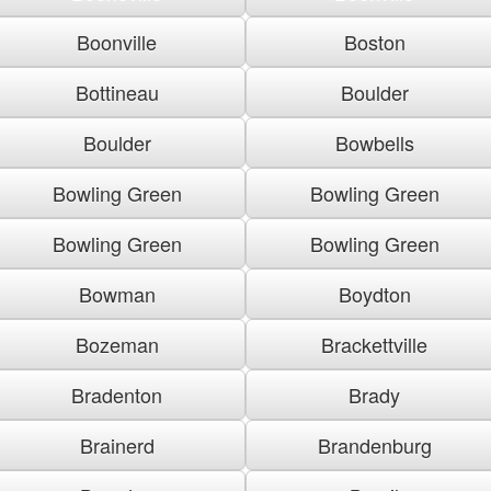
Boonville
Boston
Bottineau
Boulder
Boulder
Bowbells
Bowling Green
Bowling Green
Bowling Green
Bowling Green
Bowman
Boydton
Bozeman
Brackettville
Bradenton
Brady
Brainerd
Brandenburg