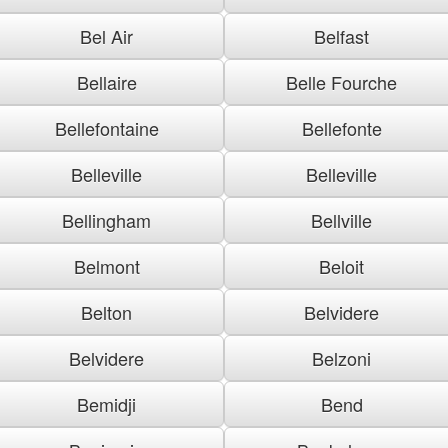
Bel Air
Belfast
Bellaire
Belle Fourche
Bellefontaine
Bellefonte
Belleville
Belleville
Bellingham
Bellville
Belmont
Beloit
Belton
Belvidere
Belvidere
Belzoni
Bemidji
Bend