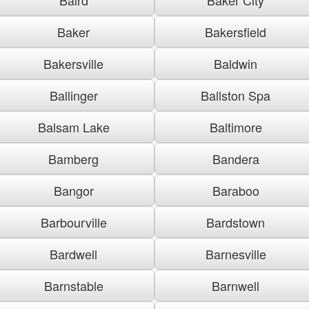
Baker
Bakersfield
Bakersville
Baldwin
Ballinger
Ballston Spa
Balsam Lake
Baltimore
Bamberg
Bandera
Bangor
Baraboo
Barbourville
Bardstown
Bardwell
Barnesville
Barnstable
Barnwell