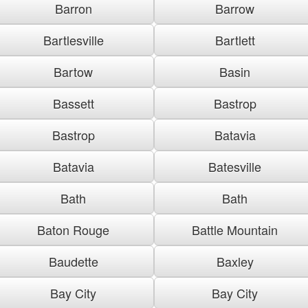
Barron
Barrow
Bartlesville
Bartlett
Bartow
Basin
Bassett
Bastrop
Bastrop
Batavia
Batavia
Batesville
Bath
Bath
Baton Rouge
Battle Mountain
Baudette
Baxley
Bay City
Bay City