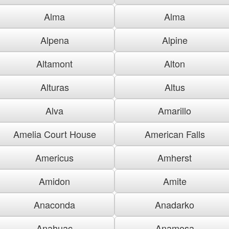
Alma
Alma
Alpena
Alpine
Altamont
Alton
Alturas
Altus
Alva
Amarillo
Amelia Court House
American Falls
Americus
Amherst
Amidon
Amite
Anaconda
Anadarko
Anahuac
Anamosa