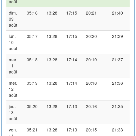
août
dim.
05:16
13:28
17:15
20:21
21:40
09
août
lun.
05:17
13:28
17:15
20:20
21:39
10
août
mar.
05:18
13:28
17:14
20:19
21:37
11
août
mer.
05:19
13:28
17:14
20:18
21:36
12
août
jeu.
05:20
13:28
17:13
20:16
21:35
13
août
ven.
05:21
13:28
17:13
20:15
21:33
14