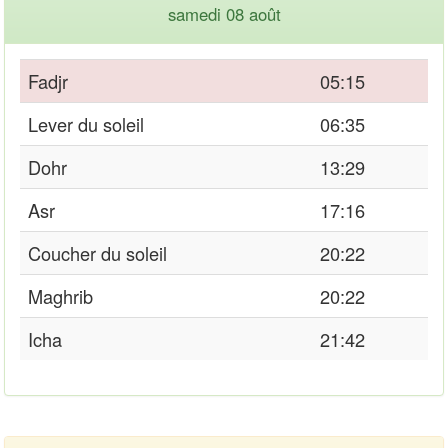
samedi 08 août
Fadjr
05:15
Lever du soleil
06:35
Dohr
13:29
Asr
17:16
Coucher du soleil
20:22
Maghrib
20:22
Icha
21:42