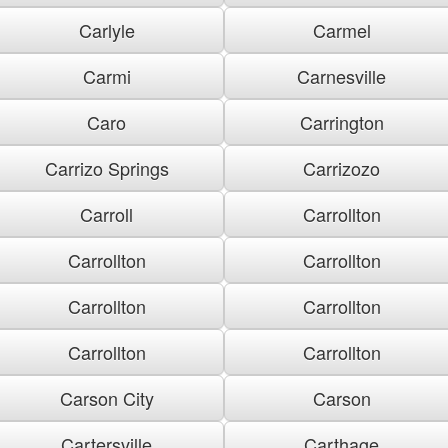
Carlyle
Carmel
Carmi
Carnesville
Caro
Carrington
Carrizo Springs
Carrizozo
Carroll
Carrollton
Carrollton
Carrollton
Carrollton
Carrollton
Carrollton
Carrollton
Carson City
Carson
Cartersville
Carthage