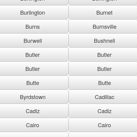
Burlington
Burnet
Burns
Burnsville
Burwell
Bushnell
Butler
Butler
Butler
Butler
Butte
Butte
Byrdstown
Cadillac
Cadiz
Cadiz
Cairo
Cairo