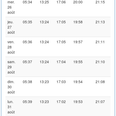
mer.
05:34
13:25
17:06
20:00
21:15
26
août
jeu.
05:35
13:24
17:05
19:58
21:13
27
août
ven.
05:36
13:24
17:05
19:57
21:11
28
août
sam.
05:37
13:24
17:04
19:55
21:10
29
août
dim.
05:38
13:23
17:03
19:54
21:08
30
août
lun.
05:39
13:23
17:02
19:53
21:07
31
août