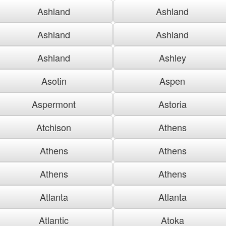
Ashland
Ashland
Ashland
Ashland
Ashland
Ashley
Asotin
Aspen
Aspermont
Astoria
Atchison
Athens
Athens
Athens
Athens
Athens
Atlanta
Atlanta
Atlantic
Atoka