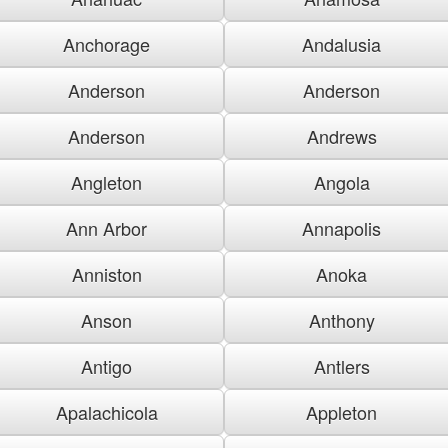
Anchorage
Andalusia
Anderson
Anderson
Anderson
Andrews
Angleton
Angola
Ann Arbor
Annapolis
Anniston
Anoka
Anson
Anthony
Antigo
Antlers
Apalachicola
Appleton