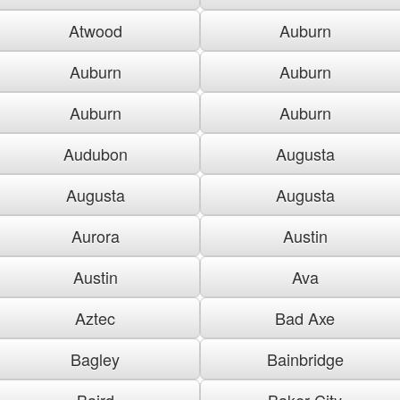
Atwood
Auburn
Auburn
Auburn
Auburn
Auburn
Audubon
Augusta
Augusta
Augusta
Aurora
Austin
Austin
Ava
Aztec
Bad Axe
Bagley
Bainbridge
Baird
Baker City