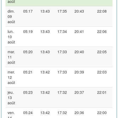
août
dim.
05:17
13:43
17:35
20:43
22:08
09
août
lun.
05:19
13:43
17:34
20:41
22:06
10
août
mar.
05:20
13:43
17:33
20:40
22:05
11
août
mer.
05:21
13:42
17:33
20:39
22:03
12
août
jeu.
05:23
13:42
17:32
20:37
22:01
13
août
ven.
05:24
13:42
17:32
20:36
22:00
14