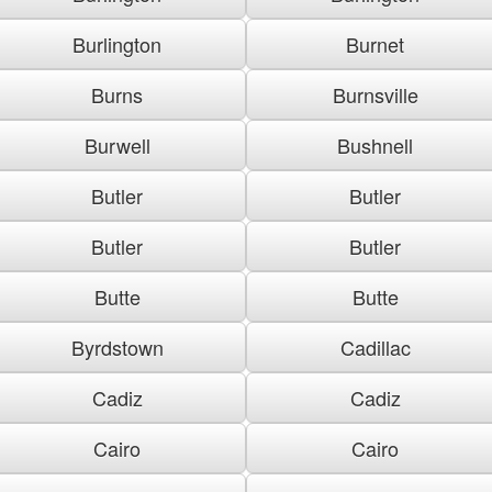
Burlington
Burnet
Burns
Burnsville
Burwell
Bushnell
Butler
Butler
Butler
Butler
Butte
Butte
Byrdstown
Cadillac
Cadiz
Cadiz
Cairo
Cairo