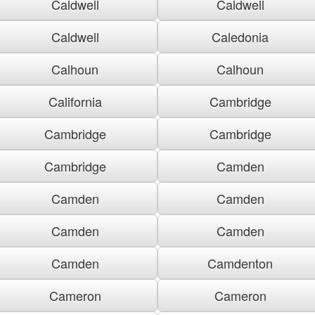
Caldwell
Caldwell
Caldwell
Caledonia
Calhoun
Calhoun
California
Cambridge
Cambridge
Cambridge
Cambridge
Camden
Camden
Camden
Camden
Camden
Camden
Camdenton
Cameron
Cameron