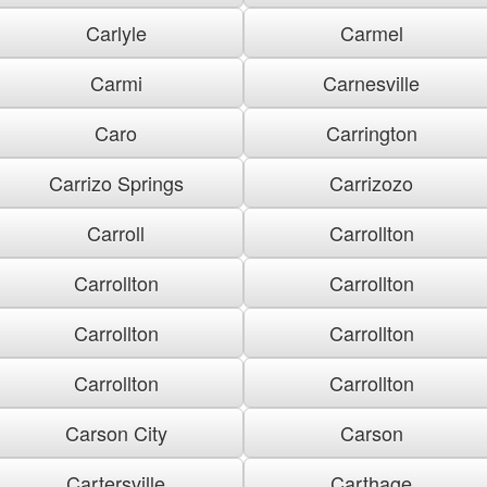
Carlyle
Carmel
Carmi
Carnesville
Caro
Carrington
Carrizo Springs
Carrizozo
Carroll
Carrollton
Carrollton
Carrollton
Carrollton
Carrollton
Carrollton
Carrollton
Carson City
Carson
Cartersville
Carthage