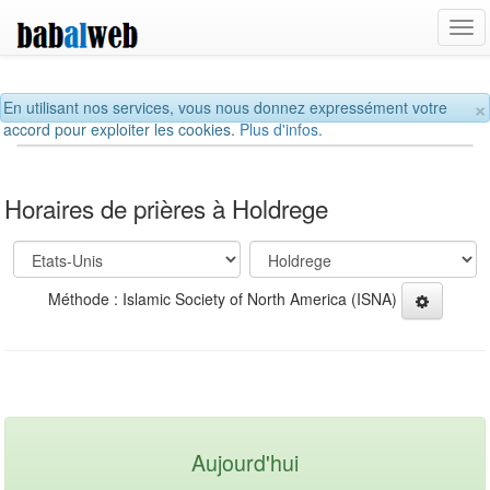
Tog
navi
×
En utilisant nos services, vous nous donnez expressément votre
accord pour exploiter les cookies.
Plus d'infos.
Horaires de prières à Holdrege
Méthode : Islamic Society of North America (ISNA)
Aujourd'hui