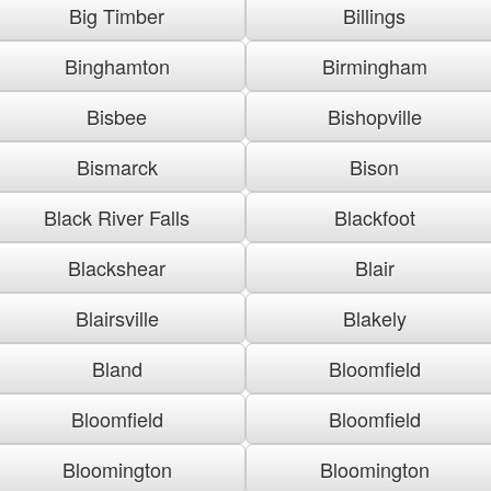
Big Timber
Billings
Binghamton
Birmingham
Bisbee
Bishopville
Bismarck
Bison
Black River Falls
Blackfoot
Blackshear
Blair
Blairsville
Blakely
Bland
Bloomfield
Bloomfield
Bloomfield
Bloomington
Bloomington