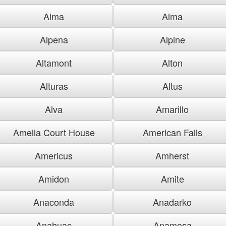
Alma
Alma
Alpena
Alpine
Altamont
Alton
Alturas
Altus
Alva
Amarillo
Amelia Court House
American Falls
Americus
Amherst
Amidon
Amite
Anaconda
Anadarko
Anahuac
Anamosa