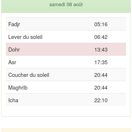
samedi 08 août
Fadjr
05:16
Lever du soleil
06:42
Dohr
13:43
Asr
17:35
Coucher du soleil
20:44
Maghrib
20:44
Icha
22:10