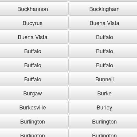
Buckhannon
Buckingham
Bucyrus
Buena Vista
Buena Vista
Buffalo
Buffalo
Buffalo
Buffalo
Buffalo
Buffalo
Bunnell
Burgaw
Burke
Burkesville
Burley
Burlington
Burlington
Burlington
Burlington