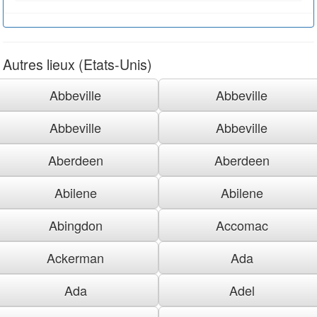
Autres lieux (Etats-Unis)
Abbeville
Abbeville
Abbeville
Abbeville
Aberdeen
Aberdeen
Abilene
Abilene
Abingdon
Accomac
Ackerman
Ada
Ada
Adel