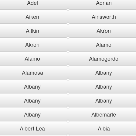
Adel
Adrian
Aiken
Ainsworth
Aitkin
Akron
Akron
Alamo
Alamo
Alamogordo
Alamosa
Albany
Albany
Albany
Albany
Albany
Albany
Albemarle
Albert Lea
Albia