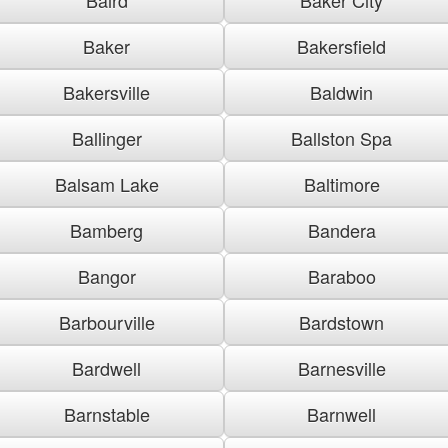
Baker
Bakersfield
Bakersville
Baldwin
Ballinger
Ballston Spa
Balsam Lake
Baltimore
Bamberg
Bandera
Bangor
Baraboo
Barbourville
Bardstown
Bardwell
Barnesville
Barnstable
Barnwell