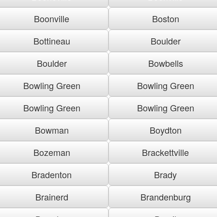
Boonville
Boston
Bottineau
Boulder
Boulder
Bowbells
Bowling Green
Bowling Green
Bowling Green
Bowling Green
Bowman
Boydton
Bozeman
Brackettville
Bradenton
Brady
Brainerd
Brandenburg