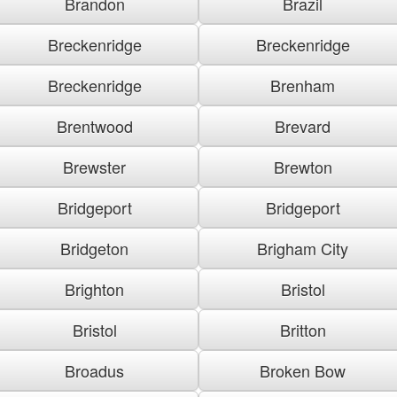
Brandon
Brazil
Breckenridge
Breckenridge
Breckenridge
Brenham
Brentwood
Brevard
Brewster
Brewton
Bridgeport
Bridgeport
Bridgeton
Brigham City
Brighton
Bristol
Bristol
Britton
Broadus
Broken Bow