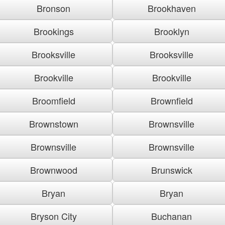
Bronson
Brookhaven
Brookings
Brooklyn
Brooksville
Brooksville
Brookville
Brookville
Broomfield
Brownfield
Brownstown
Brownsville
Brownsville
Brownsville
Brownwood
Brunswick
Bryan
Bryan
Bryson City
Buchanan