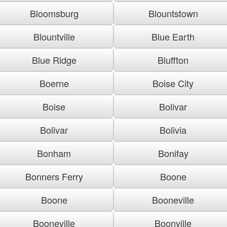
Bloomsburg
Blountstown
Blountville
Blue Earth
Blue Ridge
Bluffton
Boerne
Boise City
Boise
Bolivar
Bolivar
Bolivia
Bonham
Bonifay
Bonners Ferry
Boone
Boone
Booneville
Booneville
Boonville