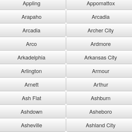
Appling
Appomattox
Arapaho
Arcadia
Arcadia
Archer City
Arco
Ardmore
Arkadelphia
Arkansas City
Arlington
Armour
Arnett
Arthur
Ash Flat
Ashburn
Ashdown
Asheboro
Asheville
Ashland City