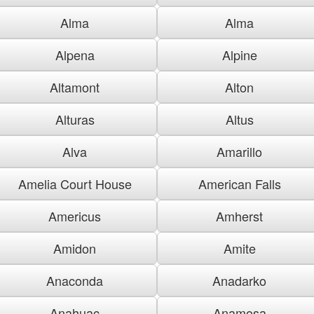
Alma
Alma
Alpena
Alpine
Altamont
Alton
Alturas
Altus
Alva
Amarillo
Amelia Court House
American Falls
Americus
Amherst
Amidon
Amite
Anaconda
Anadarko
Anahuac
Anamosa