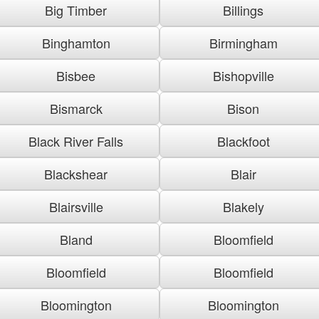
Big Timber
Billings
Binghamton
Birmingham
Bisbee
Bishopville
Bismarck
Bison
Black River Falls
Blackfoot
Blackshear
Blair
Blairsville
Blakely
Bland
Bloomfield
Bloomfield
Bloomfield
Bloomington
Bloomington