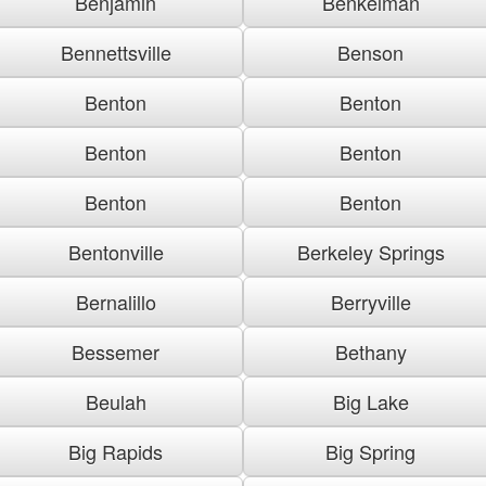
Benjamin
Benkelman
Bennettsville
Benson
Benton
Benton
Benton
Benton
Benton
Benton
Bentonville
Berkeley Springs
Bernalillo
Berryville
Bessemer
Bethany
Beulah
Big Lake
Big Rapids
Big Spring