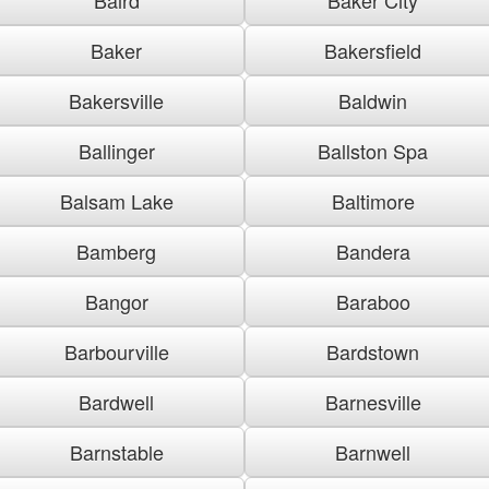
Baker
Bakersfield
Bakersville
Baldwin
Ballinger
Ballston Spa
Balsam Lake
Baltimore
Bamberg
Bandera
Bangor
Baraboo
Barbourville
Bardstown
Bardwell
Barnesville
Barnstable
Barnwell