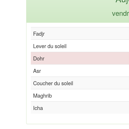
vendr
Fadjr
Lever du soleil
Dohr
Asr
Coucher du soleil
Maghrib
Icha