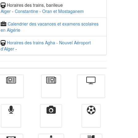
Horaires des trains, banlieue
Alger
-
Constantine
-
Oran et Mostaganem
Calendrier des vacances et examens scolaires
en Algérie
Horaires des trains Agha - Nouvel Aéroport
d'Alger
-
Actualité
الأخبار
Télévision
Radio
Vidéos
Sport