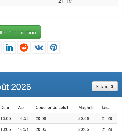
21:19
ler l'application
oût 2026
Suivant
Dohr
Asr
Coucher du soleil
Maghrib
Icha
13:05
16:55
20:06
20:06
21:29
13:05
16:54
20:05
20:05
21:28