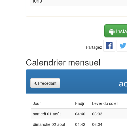
Icha
Instal
Partagez
Calendrier mensuel
a
Précédant
Jour
Fadjr
Lever du soleil
samedi 01 août
04:40
06:03
dimanche 02 août
04:42
06:04