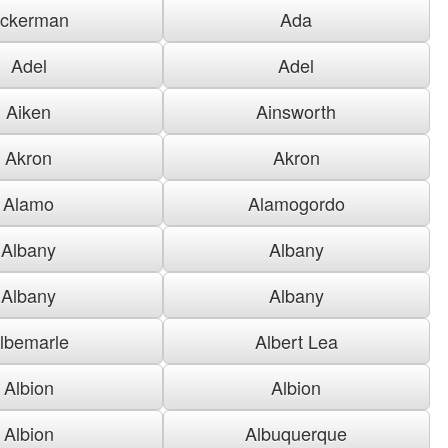
ckerman
Ada
Adel
Adel
Aiken
Ainsworth
Akron
Akron
Alamo
Alamogordo
Albany
Albany
Albany
Albany
lbemarle
Albert Lea
Albion
Albion
Albion
Albuquerque