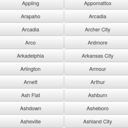
Appling
Appomattox
Arapaho
Arcadia
Arcadia
Archer City
Arco
Ardmore
Arkadelphia
Arkansas City
Arlington
Armour
Arnett
Arthur
Ash Flat
Ashburn
Ashdown
Asheboro
Asheville
Ashland City