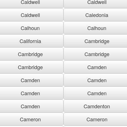
Caldwell
Caldwell
Caldwell
Caledonia
Calhoun
Calhoun
California
Cambridge
Cambridge
Cambridge
Cambridge
Camden
Camden
Camden
Camden
Camden
Camden
Camdenton
Cameron
Cameron