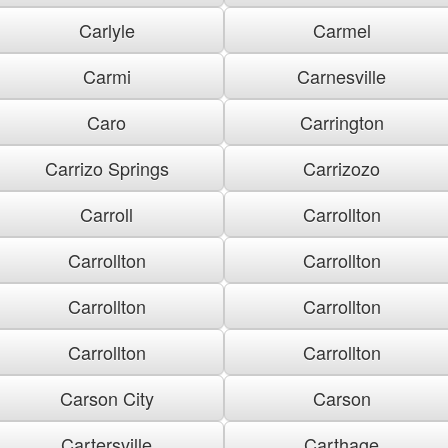
Carlyle
Carmel
Carmi
Carnesville
Caro
Carrington
Carrizo Springs
Carrizozo
Carroll
Carrollton
Carrollton
Carrollton
Carrollton
Carrollton
Carrollton
Carrollton
Carson City
Carson
Cartersville
Carthage