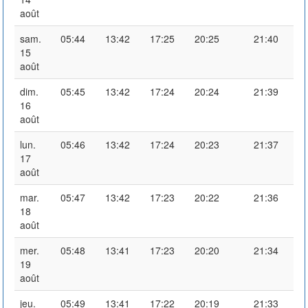
août
sam.
05:44
13:42
17:25
20:25
21:40
15
août
dim.
05:45
13:42
17:24
20:24
21:39
16
août
lun.
05:46
13:42
17:24
20:23
21:37
17
août
mar.
05:47
13:42
17:23
20:22
21:36
18
août
mer.
05:48
13:41
17:23
20:20
21:34
19
août
jeu.
05:49
13:41
17:22
20:19
21:33