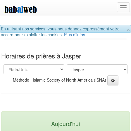
Tog
navi
×
En utilisant nos services, vous nous donnez expressément votre
accord pour exploiter les cookies.
Plus d'infos.
Horaires de prières à Jasper
Méthode : Islamic Society of North America (ISNA)
Aujourd'hui