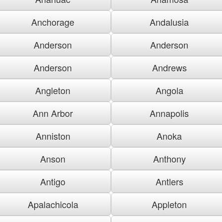
Anchorage
Andalusia
Anderson
Anderson
Anderson
Andrews
Angleton
Angola
Ann Arbor
Annapolis
Anniston
Anoka
Anson
Anthony
Antigo
Antlers
Apalachicola
Appleton