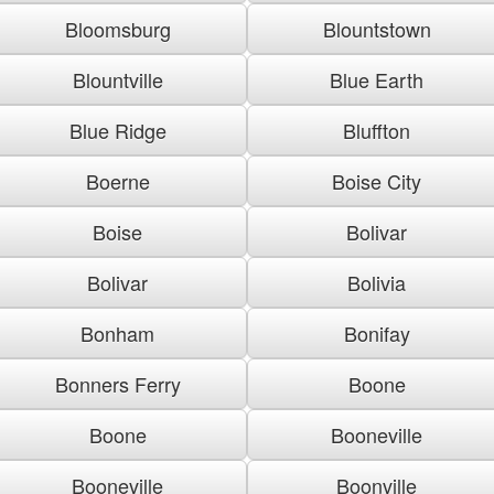
Bloomsburg
Blountstown
Blountville
Blue Earth
Blue Ridge
Bluffton
Boerne
Boise City
Boise
Bolivar
Bolivar
Bolivia
Bonham
Bonifay
Bonners Ferry
Boone
Boone
Booneville
Booneville
Boonville