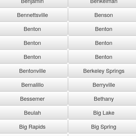
Benjamin
Benkelman
Bennettsville
Benson
Benton
Benton
Benton
Benton
Benton
Benton
Bentonville
Berkeley Springs
Bernalillo
Berryville
Bessemer
Bethany
Beulah
Big Lake
Big Rapids
Big Spring