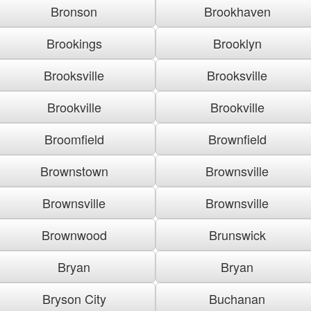
Bronson
Brookhaven
Brookings
Brooklyn
Brooksville
Brooksville
Brookville
Brookville
Broomfield
Brownfield
Brownstown
Brownsville
Brownsville
Brownsville
Brownwood
Brunswick
Bryan
Bryan
Bryson City
Buchanan