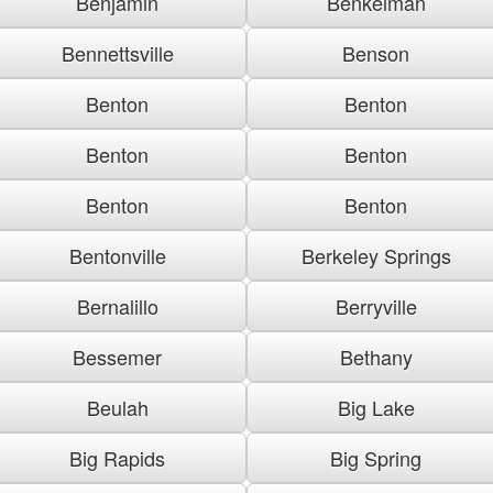
Benjamin
Benkelman
Bennettsville
Benson
Benton
Benton
Benton
Benton
Benton
Benton
Bentonville
Berkeley Springs
Bernalillo
Berryville
Bessemer
Bethany
Beulah
Big Lake
Big Rapids
Big Spring