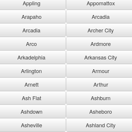
Appling
Appomattox
Arapaho
Arcadia
Arcadia
Archer City
Arco
Ardmore
Arkadelphia
Arkansas City
Arlington
Armour
Arnett
Arthur
Ash Flat
Ashburn
Ashdown
Asheboro
Asheville
Ashland City