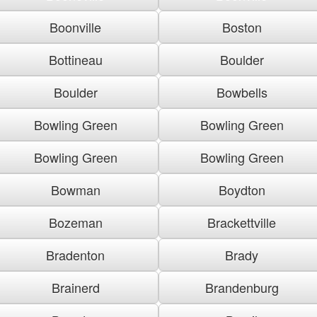
Boonville
Boston
Bottineau
Boulder
Boulder
Bowbells
Bowling Green
Bowling Green
Bowling Green
Bowling Green
Bowman
Boydton
Bozeman
Brackettville
Bradenton
Brady
Brainerd
Brandenburg