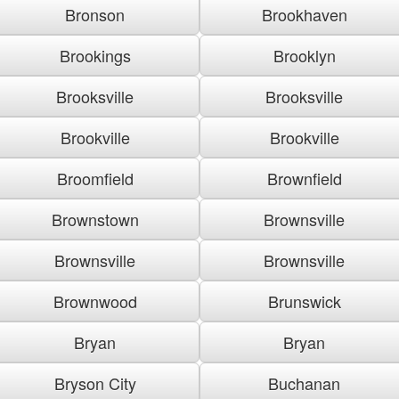
Bronson
Brookhaven
Brookings
Brooklyn
Brooksville
Brooksville
Brookville
Brookville
Broomfield
Brownfield
Brownstown
Brownsville
Brownsville
Brownsville
Brownwood
Brunswick
Bryan
Bryan
Bryson City
Buchanan