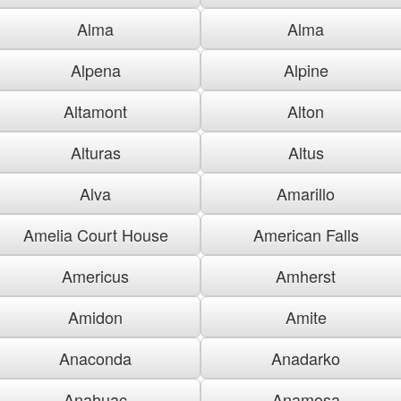
Alma
Alma
Alpena
Alpine
Altamont
Alton
Alturas
Altus
Alva
Amarillo
Amelia Court House
American Falls
Americus
Amherst
Amidon
Amite
Anaconda
Anadarko
Anahuac
Anamosa