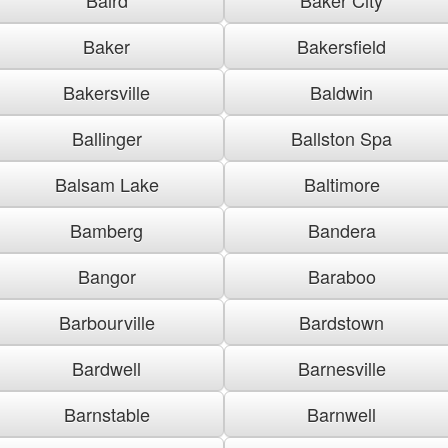
Baker
Bakersfield
Bakersville
Baldwin
Ballinger
Ballston Spa
Balsam Lake
Baltimore
Bamberg
Bandera
Bangor
Baraboo
Barbourville
Bardstown
Bardwell
Barnesville
Barnstable
Barnwell