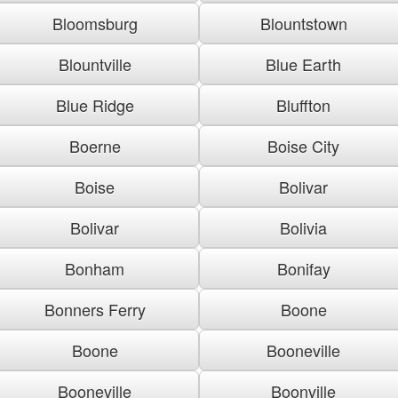
Bloomsburg
Blountstown
Blountville
Blue Earth
Blue Ridge
Bluffton
Boerne
Boise City
Boise
Bolivar
Bolivar
Bolivia
Bonham
Bonifay
Bonners Ferry
Boone
Boone
Booneville
Booneville
Boonville