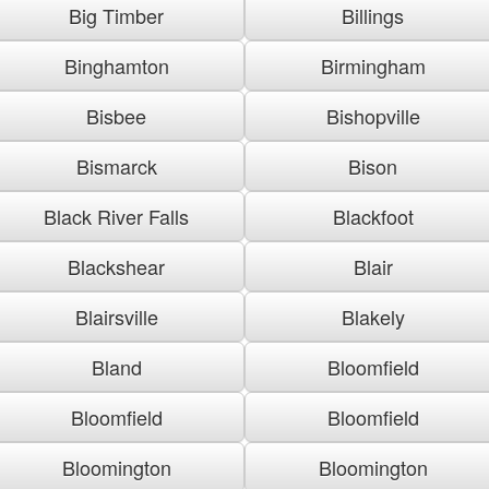
Big Timber
Billings
Binghamton
Birmingham
Bisbee
Bishopville
Bismarck
Bison
Black River Falls
Blackfoot
Blackshear
Blair
Blairsville
Blakely
Bland
Bloomfield
Bloomfield
Bloomfield
Bloomington
Bloomington