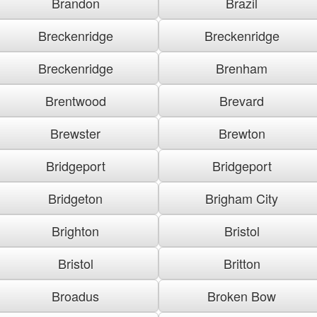
Brandon
Brazil
Breckenridge
Breckenridge
Breckenridge
Brenham
Brentwood
Brevard
Brewster
Brewton
Bridgeport
Bridgeport
Bridgeton
Brigham City
Brighton
Bristol
Bristol
Britton
Broadus
Broken Bow