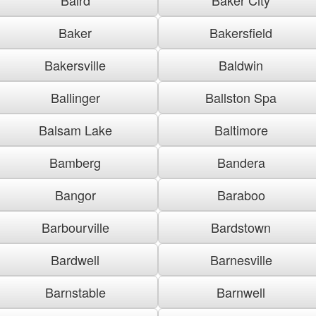
Baker
Bakersfield
Bakersville
Baldwin
Ballinger
Ballston Spa
Balsam Lake
Baltimore
Bamberg
Bandera
Bangor
Baraboo
Barbourville
Bardstown
Bardwell
Barnesville
Barnstable
Barnwell