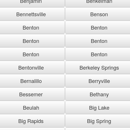
Benjamin
Benkelman
Bennettsville
Benson
Benton
Benton
Benton
Benton
Benton
Benton
Bentonville
Berkeley Springs
Bernalillo
Berryville
Bessemer
Bethany
Beulah
Big Lake
Big Rapids
Big Spring