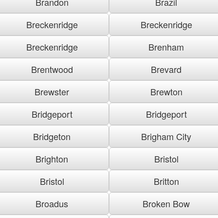
Brandon
Brazil
Breckenridge
Breckenridge
Breckenridge
Brenham
Brentwood
Brevard
Brewster
Brewton
Bridgeport
Bridgeport
Bridgeton
Brigham City
Brighton
Bristol
Bristol
Britton
Broadus
Broken Bow