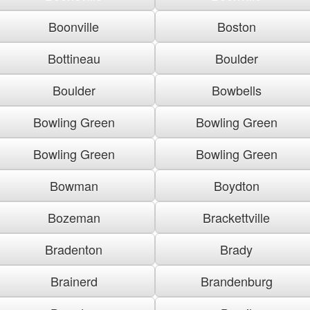
Boonville
Boston
Bottineau
Boulder
Boulder
Bowbells
Bowling Green
Bowling Green
Bowling Green
Bowling Green
Bowman
Boydton
Bozeman
Brackettville
Bradenton
Brady
Brainerd
Brandenburg