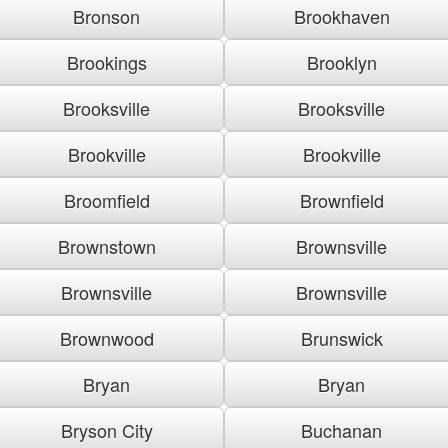
Bronson
Brookhaven
Brookings
Brooklyn
Brooksville
Brooksville
Brookville
Brookville
Broomfield
Brownfield
Brownstown
Brownsville
Brownsville
Brownsville
Brownwood
Brunswick
Bryan
Bryan
Bryson City
Buchanan