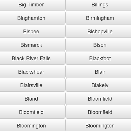
Big Timber
Billings
Binghamton
Birmingham
Bisbee
Bishopville
Bismarck
Bison
Black River Falls
Blackfoot
Blackshear
Blair
Blairsville
Blakely
Bland
Bloomfield
Bloomfield
Bloomfield
Bloomington
Bloomington