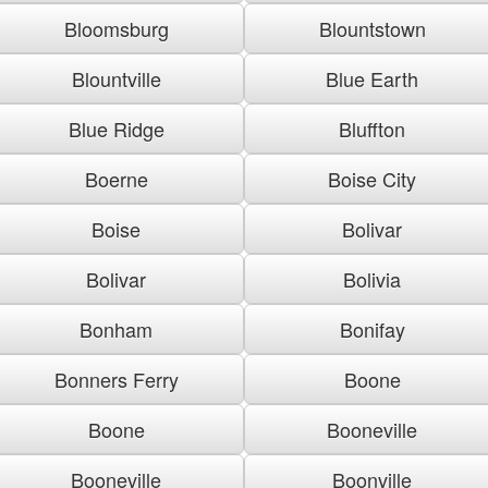
Bloomsburg
Blountstown
Blountville
Blue Earth
Blue Ridge
Bluffton
Boerne
Boise City
Boise
Bolivar
Bolivar
Bolivia
Bonham
Bonifay
Bonners Ferry
Boone
Boone
Booneville
Booneville
Boonville