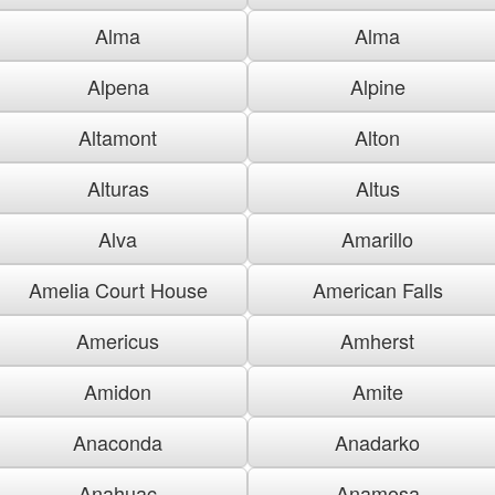
Alma
Alma
Alpena
Alpine
Altamont
Alton
Alturas
Altus
Alva
Amarillo
Amelia Court House
American Falls
Americus
Amherst
Amidon
Amite
Anaconda
Anadarko
Anahuac
Anamosa