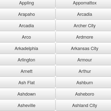
Appling
Appomattox
Arapaho
Arcadia
Arcadia
Archer City
Arco
Ardmore
Arkadelphia
Arkansas City
Arlington
Armour
Arnett
Arthur
Ash Flat
Ashburn
Ashdown
Asheboro
Asheville
Ashland City