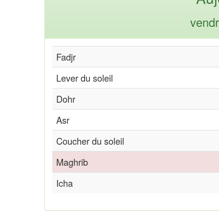
vendr
Fadjr
Lever du soleil
Dohr
Asr
Coucher du soleil
Maghrib
Icha