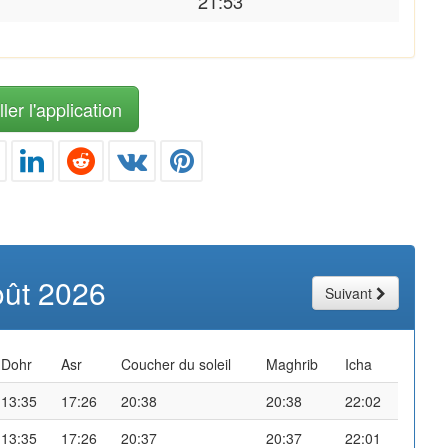
21:53
ler l'application
oût 2026
Suivant
Dohr
Asr
Coucher du soleil
Maghrib
Icha
13:35
17:26
20:38
20:38
22:02
13:35
17:26
20:37
20:37
22:01