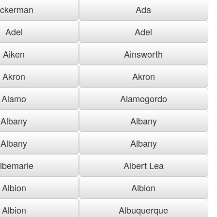
ckerman
Ada
Adel
Adel
Aiken
Ainsworth
Akron
Akron
Alamo
Alamogordo
Albany
Albany
Albany
Albany
lbemarle
Albert Lea
Albion
Albion
Albion
Albuquerque