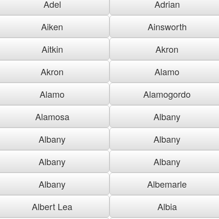
Adel
Adrian
Aiken
Ainsworth
Aitkin
Akron
Akron
Alamo
Alamo
Alamogordo
Alamosa
Albany
Albany
Albany
Albany
Albany
Albany
Albemarle
Albert Lea
Albia