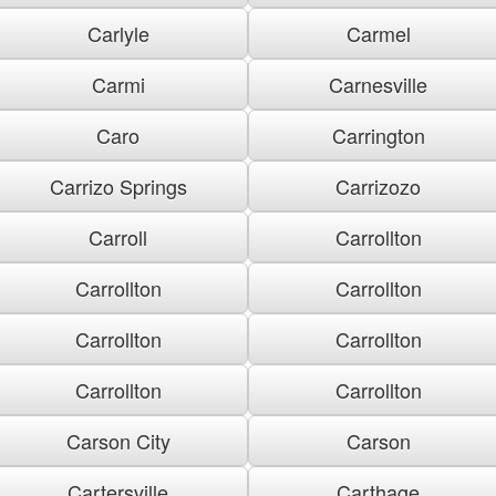
Carlyle
Carmel
Carmi
Carnesville
Caro
Carrington
Carrizo Springs
Carrizozo
Carroll
Carrollton
Carrollton
Carrollton
Carrollton
Carrollton
Carrollton
Carrollton
Carson City
Carson
Cartersville
Carthage