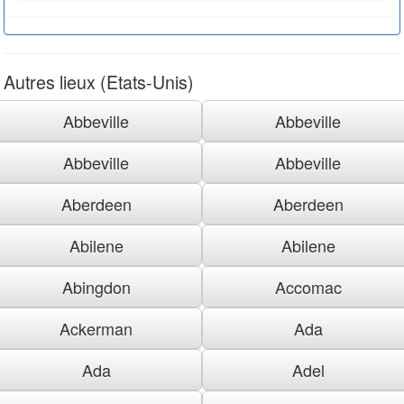
Autres lieux (Etats-Unis)
Abbeville
Abbeville
Abbeville
Abbeville
Aberdeen
Aberdeen
Abilene
Abilene
Abingdon
Accomac
Ackerman
Ada
Ada
Adel