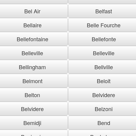
Bel Air
Belfast
Bellaire
Belle Fourche
Bellefontaine
Bellefonte
Belleville
Belleville
Bellingham
Bellville
Belmont
Beloit
Belton
Belvidere
Belvidere
Belzoni
Bemidji
Bend