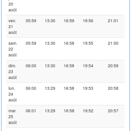
20
août
ven.
05:59
13:30
16:59
19:56
21:01
21
août
sam.
05:59
13:30
16:58
19:55
21:00
22
août
dim.
06:00
13:30
16:58
19:54
20:59
23
août
lun.
06:00
13:29
16:58
19:53
20:58
24
août
mar.
06:01
13:29
16:58
19:52
20:57
25
août