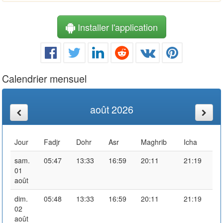
Installer l'application
Calendrier mensuel
août 2026
Jour
Fadjr
Dohr
Asr
Maghrib
Icha
sam.
05:47
13:33
16:59
20:11
21:19
01
août
dim.
05:48
13:33
16:59
20:11
21:19
02
août