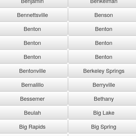
Benjamin
Benkelman
Bennettsville
Benson
Benton
Benton
Benton
Benton
Benton
Benton
Bentonville
Berkeley Springs
Bernalillo
Berryville
Bessemer
Bethany
Beulah
Big Lake
Big Rapids
Big Spring