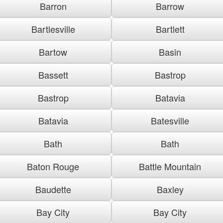
Barron
Barrow
Bartlesville
Bartlett
Bartow
Basin
Bassett
Bastrop
Bastrop
Batavia
Batavia
Batesville
Bath
Bath
Baton Rouge
Battle Mountain
Baudette
Baxley
Bay City
Bay City