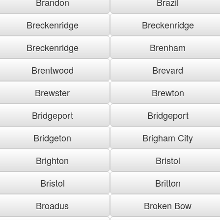
Brandon
Brazil
Breckenridge
Breckenridge
Breckenridge
Brenham
Brentwood
Brevard
Brewster
Brewton
Bridgeport
Bridgeport
Bridgeton
Brigham City
Brighton
Bristol
Bristol
Britton
Broadus
Broken Bow