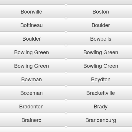
Boonville
Boston
Bottineau
Boulder
Boulder
Bowbells
Bowling Green
Bowling Green
Bowling Green
Bowling Green
Bowman
Boydton
Bozeman
Brackettville
Bradenton
Brady
Brainerd
Brandenburg