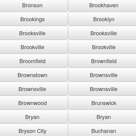
Bronson
Brookhaven
Brookings
Brooklyn
Brooksville
Brooksville
Brookville
Brookville
Broomfield
Brownfield
Brownstown
Brownsville
Brownsville
Brownsville
Brownwood
Brunswick
Bryan
Bryan
Bryson City
Buchanan