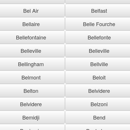
Bel Air
Belfast
Bellaire
Belle Fourche
Bellefontaine
Bellefonte
Belleville
Belleville
Bellingham
Bellville
Belmont
Beloit
Belton
Belvidere
Belvidere
Belzoni
Bemidji
Bend