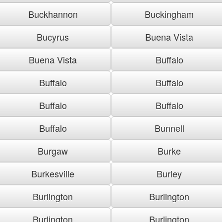
Buckhannon
Buckingham
Bucyrus
Buena Vista
Buena Vista
Buffalo
Buffalo
Buffalo
Buffalo
Buffalo
Buffalo
Bunnell
Burgaw
Burke
Burkesville
Burley
Burlington
Burlington
Burlington
Burlington