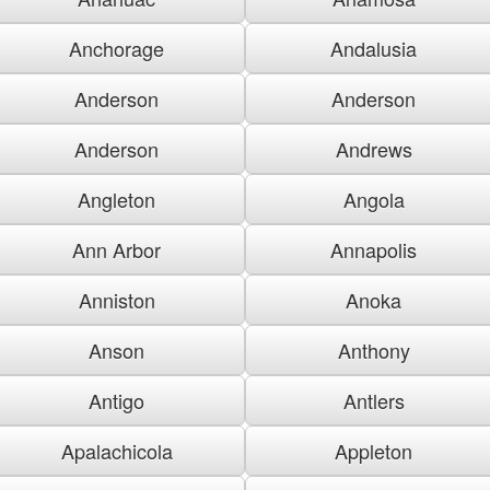
Anchorage
Andalusia
Anderson
Anderson
Anderson
Andrews
Angleton
Angola
Ann Arbor
Annapolis
Anniston
Anoka
Anson
Anthony
Antigo
Antlers
Apalachicola
Appleton