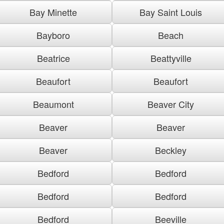
Bay Minette
Bay Saint Louis
Bayboro
Beach
Beatrice
Beattyville
Beaufort
Beaufort
Beaumont
Beaver City
Beaver
Beaver
Beaver
Beckley
Bedford
Bedford
Bedford
Bedford
Bedford
Beeville