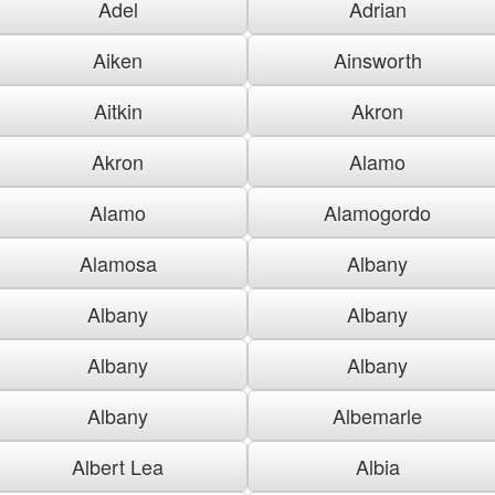
Adel
Adrian
Aiken
Ainsworth
Aitkin
Akron
Akron
Alamo
Alamo
Alamogordo
Alamosa
Albany
Albany
Albany
Albany
Albany
Albany
Albemarle
Albert Lea
Albia