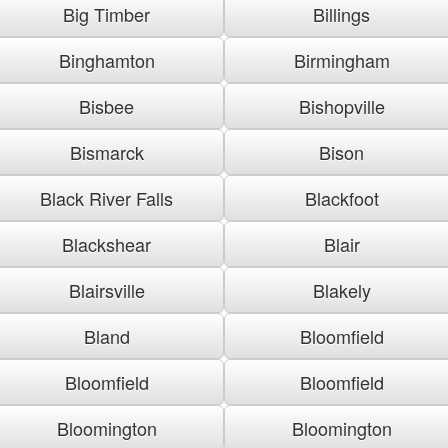
Big Timber
Billings
Binghamton
Birmingham
Bisbee
Bishopville
Bismarck
Bison
Black River Falls
Blackfoot
Blackshear
Blair
Blairsville
Blakely
Bland
Bloomfield
Bloomfield
Bloomfield
Bloomington
Bloomington