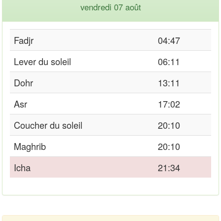
vendredi 07 août
Fadjr
04:47
Lever du soleil
06:11
Dohr
13:11
Asr
17:02
Coucher du soleil
20:10
Maghrib
20:10
Icha
21:34