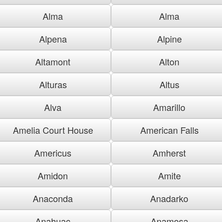
Alma
Alma
Alpena
Alpine
Altamont
Alton
Alturas
Altus
Alva
Amarillo
Amelia Court House
American Falls
Americus
Amherst
Amidon
Amite
Anaconda
Anadarko
Anahuac
Anamosa