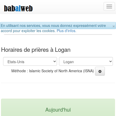
Tog
navi
×
En utilisant nos services, vous nous donnez expressément votre
accord pour exploiter les cookies.
Plus d'infos.
Horaires de prières à Logan
Méthode : Islamic Society of North America (ISNA)
Aujourd'hui