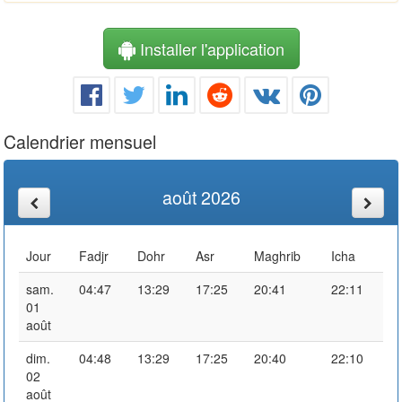
Installer l'application
Calendrier mensuel
août 2026
Jour
Fadjr
Dohr
Asr
Maghrib
Icha
sam.
04:47
13:29
17:25
20:41
22:11
01
août
dim.
04:48
13:29
17:25
20:40
22:10
02
août