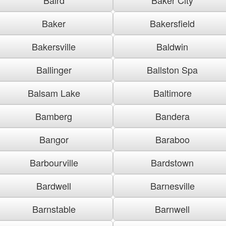
Baker
Bakersfield
Bakersville
Baldwin
Ballinger
Ballston Spa
Balsam Lake
Baltimore
Bamberg
Bandera
Bangor
Baraboo
Barbourville
Bardstown
Bardwell
Barnesville
Barnstable
Barnwell