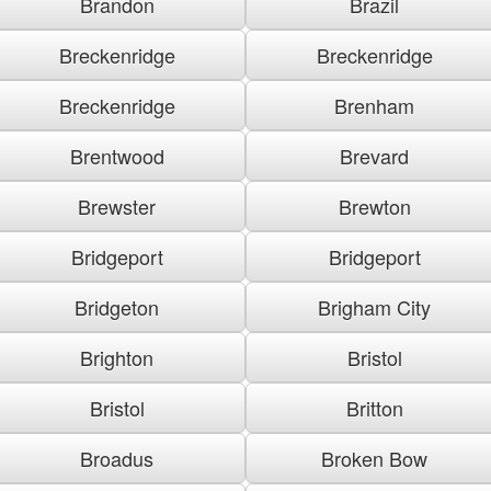
Brandon
Brazil
Breckenridge
Breckenridge
Breckenridge
Brenham
Brentwood
Brevard
Brewster
Brewton
Bridgeport
Bridgeport
Bridgeton
Brigham City
Brighton
Bristol
Bristol
Britton
Broadus
Broken Bow