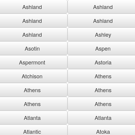
Ashland
Ashland
Ashland
Ashland
Ashland
Ashley
Asotin
Aspen
Aspermont
Astoria
Atchison
Athens
Athens
Athens
Athens
Athens
Atlanta
Atlanta
Atlantic
Atoka