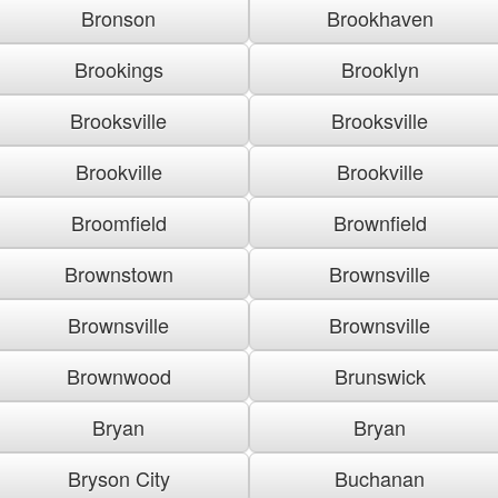
Bronson
Brookhaven
Brookings
Brooklyn
Brooksville
Brooksville
Brookville
Brookville
Broomfield
Brownfield
Brownstown
Brownsville
Brownsville
Brownsville
Brownwood
Brunswick
Bryan
Bryan
Bryson City
Buchanan