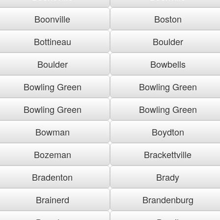
Boonville
Boston
Bottineau
Boulder
Boulder
Bowbells
Bowling Green
Bowling Green
Bowling Green
Bowling Green
Bowman
Boydton
Bozeman
Brackettville
Bradenton
Brady
Brainerd
Brandenburg