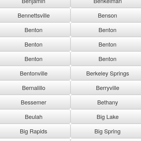
Benjamin
Benkelman
Bennettsville
Benson
Benton
Benton
Benton
Benton
Benton
Benton
Bentonville
Berkeley Springs
Bernalillo
Berryville
Bessemer
Bethany
Beulah
Big Lake
Big Rapids
Big Spring