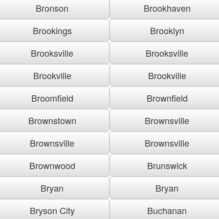
Bronson
Brookhaven
Brookings
Brooklyn
Brooksville
Brooksville
Brookville
Brookville
Broomfield
Brownfield
Brownstown
Brownsville
Brownsville
Brownsville
Brownwood
Brunswick
Bryan
Bryan
Bryson City
Buchanan