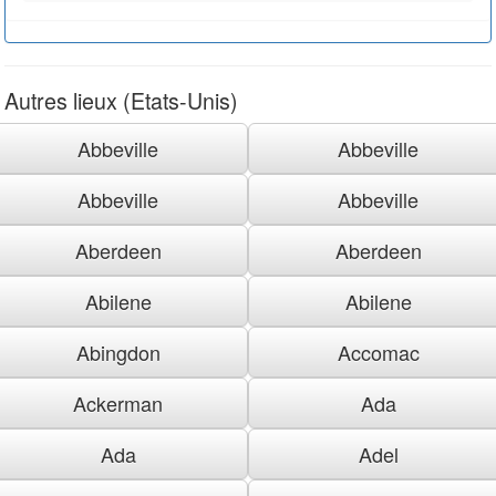
Autres lieux (Etats-Unis)
Abbeville
Abbeville
Abbeville
Abbeville
Aberdeen
Aberdeen
Abilene
Abilene
Abingdon
Accomac
Ackerman
Ada
Ada
Adel