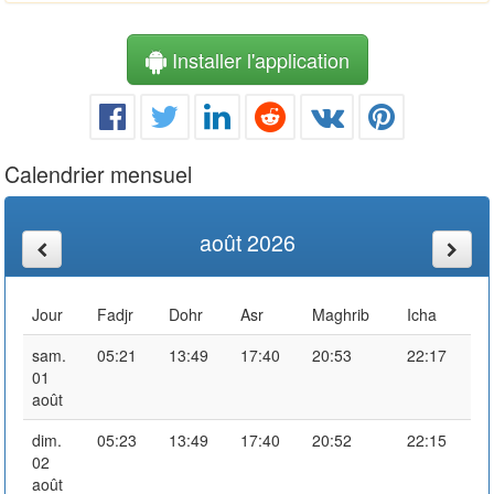
Installer l'application
Calendrier mensuel
août 2026
Jour
Fadjr
Dohr
Asr
Maghrib
Icha
sam.
05:21
13:49
17:40
20:53
22:17
01
août
dim.
05:23
13:49
17:40
20:52
22:15
02
août