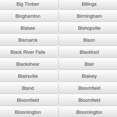
Big Timber
Billings
Binghamton
Birmingham
Bisbee
Bishopville
Bismarck
Bison
Black River Falls
Blackfoot
Blackshear
Blair
Blairsville
Blakely
Bland
Bloomfield
Bloomfield
Bloomfield
Bloomington
Bloomington