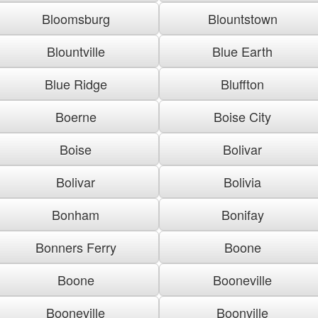
Bloomsburg
Blountstown
Blountville
Blue Earth
Blue Ridge
Bluffton
Boerne
Boise City
Boise
Bolivar
Bolivar
Bolivia
Bonham
Bonifay
Bonners Ferry
Boone
Boone
Booneville
Booneville
Boonville