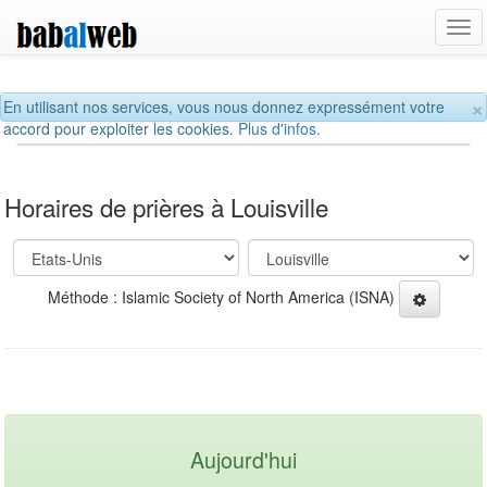
Tog
navi
×
En utilisant nos services, vous nous donnez expressément votre
accord pour exploiter les cookies.
Plus d'infos.
Horaires de prières à Louisville
Méthode : Islamic Society of North America (ISNA)
Aujourd'hui