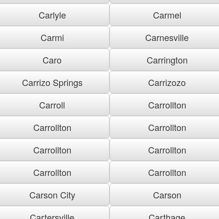
Carlyle
Carmel
Carmi
Carnesville
Caro
Carrington
Carrizo Springs
Carrizozo
Carroll
Carrollton
Carrollton
Carrollton
Carrollton
Carrollton
Carrollton
Carrollton
Carson City
Carson
Cartersville
Carthage