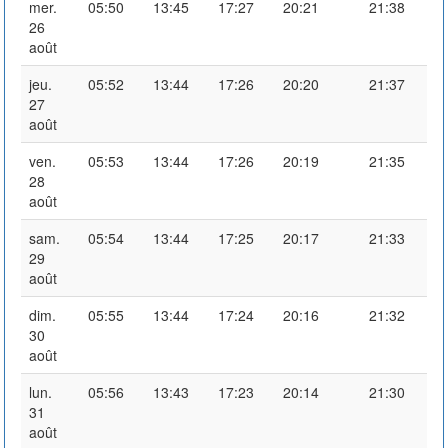
mer.
05:50
13:45
17:27
20:21
21:38
26
août
jeu.
05:52
13:44
17:26
20:20
21:37
27
août
ven.
05:53
13:44
17:26
20:19
21:35
28
août
sam.
05:54
13:44
17:25
20:17
21:33
29
août
dim.
05:55
13:44
17:24
20:16
21:32
30
août
lun.
05:56
13:43
17:23
20:14
21:30
31
août