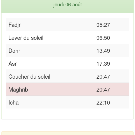
jeudi 06 août
Fadjr
05:27
Lever du soleil
06:50
Dohr
13:49
Asr
17:39
Coucher du soleil
20:47
Maghrib
20:47
Icha
22:10