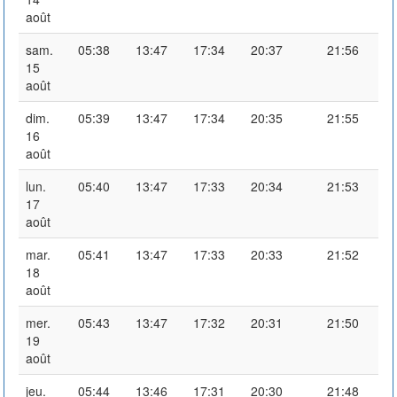
août
sam.
05:38
13:47
17:34
20:37
21:56
15
août
dim.
05:39
13:47
17:34
20:35
21:55
16
août
lun.
05:40
13:47
17:33
20:34
21:53
17
août
mar.
05:41
13:47
17:33
20:33
21:52
18
août
mer.
05:43
13:47
17:32
20:31
21:50
19
août
jeu.
05:44
13:46
17:31
20:30
21:48