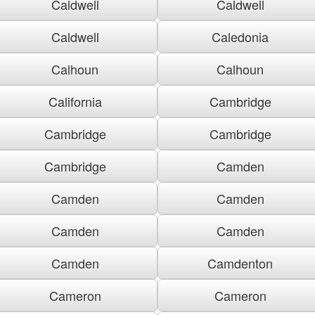
Caldwell
Caldwell
Caldwell
Caledonia
Calhoun
Calhoun
California
Cambridge
Cambridge
Cambridge
Cambridge
Camden
Camden
Camden
Camden
Camden
Camden
Camdenton
Cameron
Cameron