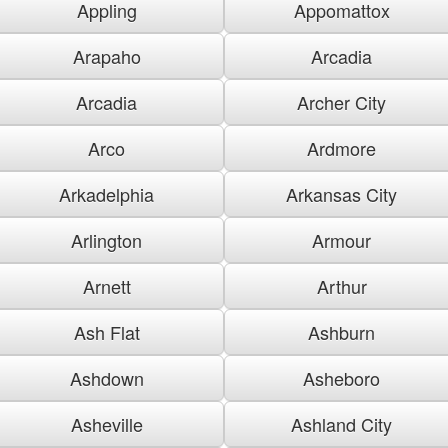
Appling
Appomattox
Arapaho
Arcadia
Arcadia
Archer City
Arco
Ardmore
Arkadelphia
Arkansas City
Arlington
Armour
Arnett
Arthur
Ash Flat
Ashburn
Ashdown
Asheboro
Asheville
Ashland City