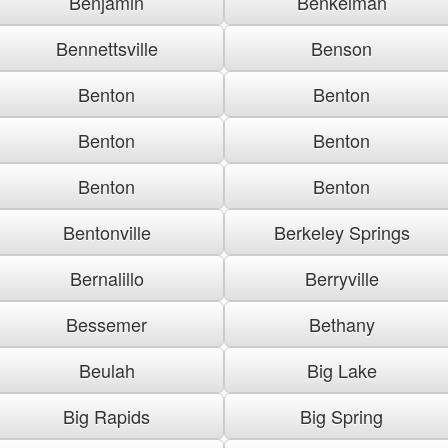
Benjamin
Benkelman
Bennettsville
Benson
Benton
Benton
Benton
Benton
Benton
Benton
Bentonville
Berkeley Springs
Bernalillo
Berryville
Bessemer
Bethany
Beulah
Big Lake
Big Rapids
Big Spring