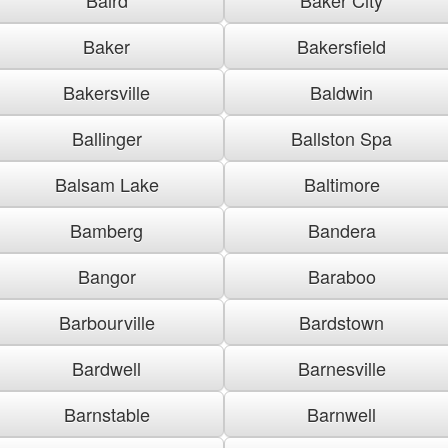
Baker
Bakersfield
Bakersville
Baldwin
Ballinger
Ballston Spa
Balsam Lake
Baltimore
Bamberg
Bandera
Bangor
Baraboo
Barbourville
Bardstown
Bardwell
Barnesville
Barnstable
Barnwell