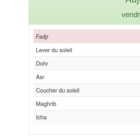
vendr
Fadjr
Lever du soleil
Dohr
Asr
Coucher du soleil
Maghrib
Icha