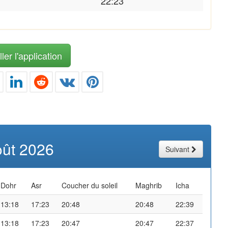
22:23
ler l'application
oût 2026
Suivant
Dohr
Asr
Coucher du soleil
Maghrib
Icha
13:18
17:23
20:48
20:48
22:39
13:18
17:23
20:47
20:47
22:37