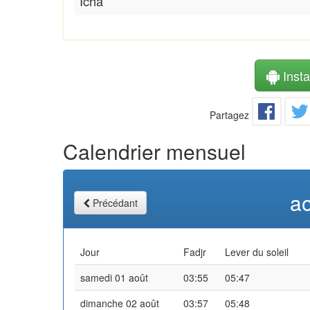
Icha
Instal
Partagez
Calendrier mensuel
a
Précédant
Jour
Fadjr
Lever du soleil
samedi 01 août
03:55
05:47
dimanche 02 août
03:57
05:48