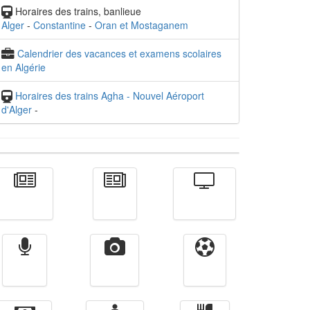
Horaires des trains, banlieue
Alger
-
Constantine
-
Oran et Mostaganem
Calendrier des vacances et examens scolaires
en Algérie
Horaires des trains Agha - Nouvel Aéroport
d'Alger
-
Actualité
الأخبار
Télévision
Radio
Vidéos
Sport