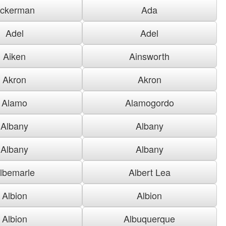
ckerman
Ada
Adel
Adel
Aiken
Ainsworth
Akron
Akron
Alamo
Alamogordo
Albany
Albany
Albany
Albany
lbemarle
Albert Lea
Albion
Albion
Albion
Albuquerque