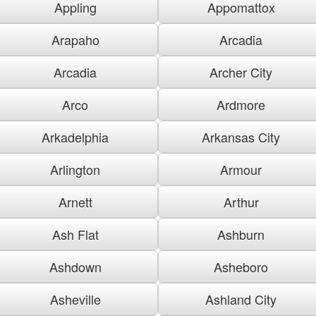
Appling
Appomattox
Arapaho
Arcadia
Arcadia
Archer City
Arco
Ardmore
Arkadelphia
Arkansas City
Arlington
Armour
Arnett
Arthur
Ash Flat
Ashburn
Ashdown
Asheboro
Asheville
Ashland City