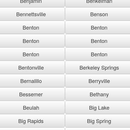
Benjamin
Benkelman
Bennettsville
Benson
Benton
Benton
Benton
Benton
Benton
Benton
Bentonville
Berkeley Springs
Bernalillo
Berryville
Bessemer
Bethany
Beulah
Big Lake
Big Rapids
Big Spring