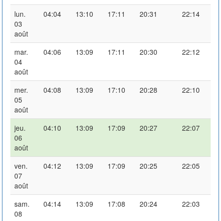
lun.
04:04
13:10
17:11
20:31
22:14
03
août
mar.
04:06
13:09
17:11
20:30
22:12
04
août
mer.
04:08
13:09
17:10
20:28
22:10
05
août
jeu.
04:10
13:09
17:09
20:27
22:07
06
août
ven.
04:12
13:09
17:09
20:25
22:05
07
août
sam.
04:14
13:09
17:08
20:24
22:03
08