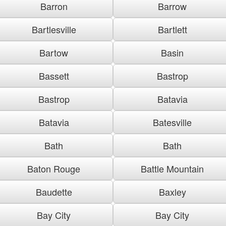
Barron
Barrow
Bartlesville
Bartlett
Bartow
Basin
Bassett
Bastrop
Bastrop
Batavia
Batavia
Batesville
Bath
Bath
Baton Rouge
Battle Mountain
Baudette
Baxley
Bay City
Bay City