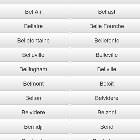
Bel Air
Belfast
Bellaire
Belle Fourche
Bellefontaine
Bellefonte
Belleville
Belleville
Bellingham
Bellville
Belmont
Beloit
Belton
Belvidere
Belvidere
Belzoni
Bemidji
Bend