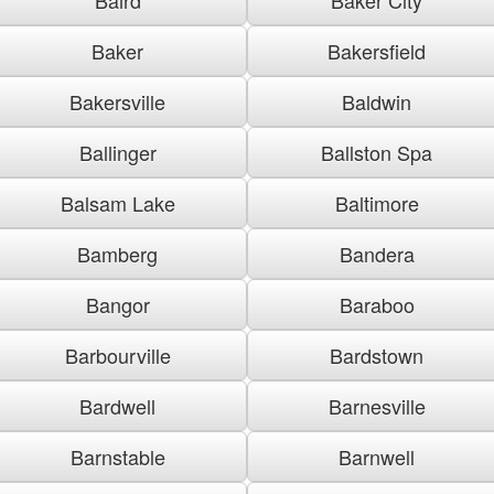
Baker
Bakersfield
Bakersville
Baldwin
Ballinger
Ballston Spa
Balsam Lake
Baltimore
Bamberg
Bandera
Bangor
Baraboo
Barbourville
Bardstown
Bardwell
Barnesville
Barnstable
Barnwell