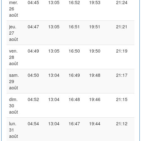
mer.
04:45
13:05
16:52
19:53
21:24
26
août
jeu.
04:47
13:05
16:51
19:51
21:21
27
août
ven.
04:49
13:05
16:50
19:50
21:19
28
août
sam.
04:50
13:04
16:49
19:48
21:17
29
août
dim.
04:52
13:04
16:48
19:46
21:15
30
août
lun.
04:54
13:04
16:47
19:44
21:12
31
août