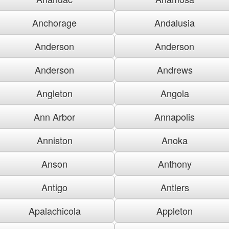
Anchorage
Andalusia
Anderson
Anderson
Anderson
Andrews
Angleton
Angola
Ann Arbor
Annapolis
Anniston
Anoka
Anson
Anthony
Antigo
Antlers
Apalachicola
Appleton