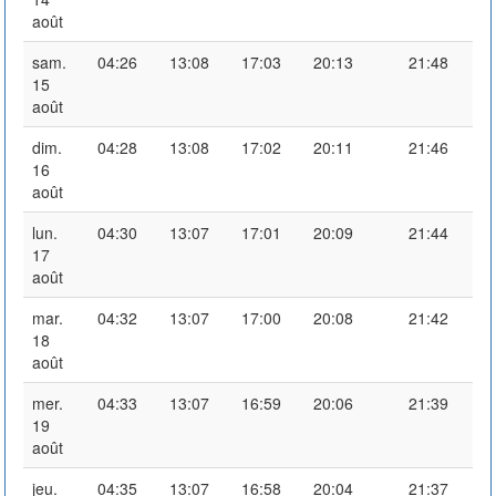
août
sam.
04:26
13:08
17:03
20:13
21:48
15
août
dim.
04:28
13:08
17:02
20:11
21:46
16
août
lun.
04:30
13:07
17:01
20:09
21:44
17
août
mar.
04:32
13:07
17:00
20:08
21:42
18
août
mer.
04:33
13:07
16:59
20:06
21:39
19
août
jeu.
04:35
13:07
16:58
20:04
21:37