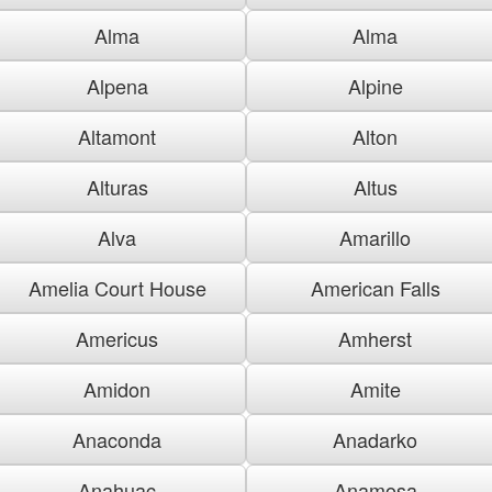
Alma
Alma
Alpena
Alpine
Altamont
Alton
Alturas
Altus
Alva
Amarillo
Amelia Court House
American Falls
Americus
Amherst
Amidon
Amite
Anaconda
Anadarko
Anahuac
Anamosa