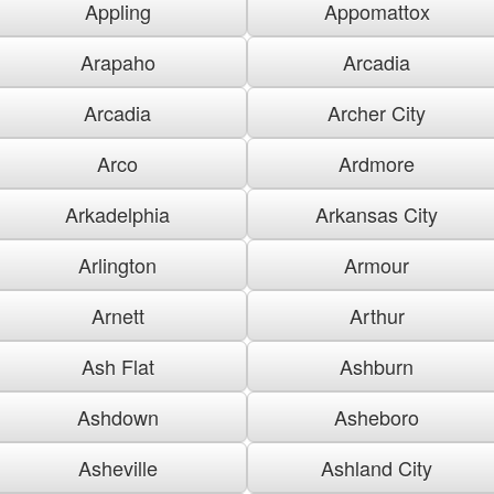
Appling
Appomattox
Arapaho
Arcadia
Arcadia
Archer City
Arco
Ardmore
Arkadelphia
Arkansas City
Arlington
Armour
Arnett
Arthur
Ash Flat
Ashburn
Ashdown
Asheboro
Asheville
Ashland City