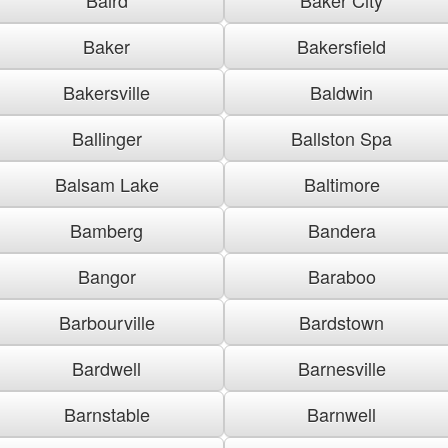
Baker
Bakersfield
Bakersville
Baldwin
Ballinger
Ballston Spa
Balsam Lake
Baltimore
Bamberg
Bandera
Bangor
Baraboo
Barbourville
Bardstown
Bardwell
Barnesville
Barnstable
Barnwell