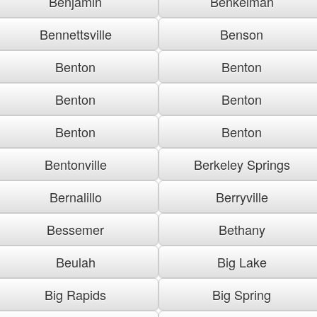
Benjamin
Benkelman
Bennettsville
Benson
Benton
Benton
Benton
Benton
Benton
Benton
Bentonville
Berkeley Springs
Bernalillo
Berryville
Bessemer
Bethany
Beulah
Big Lake
Big Rapids
Big Spring