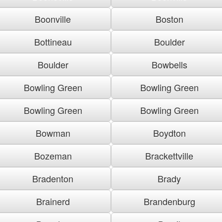
Boonville
Boston
Bottineau
Boulder
Boulder
Bowbells
Bowling Green
Bowling Green
Bowling Green
Bowling Green
Bowman
Boydton
Bozeman
Brackettville
Bradenton
Brady
Brainerd
Brandenburg