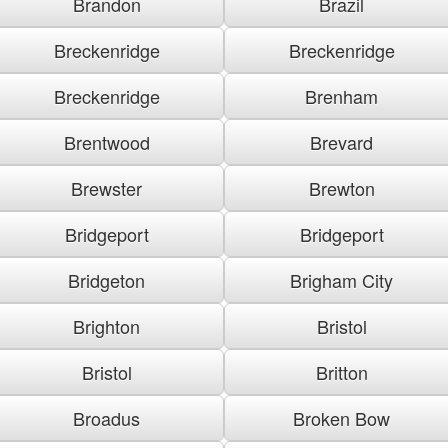
Brandon
Brazil
Breckenridge
Breckenridge
Breckenridge
Brenham
Brentwood
Brevard
Brewster
Brewton
Bridgeport
Bridgeport
Bridgeton
Brigham City
Brighton
Bristol
Bristol
Britton
Broadus
Broken Bow