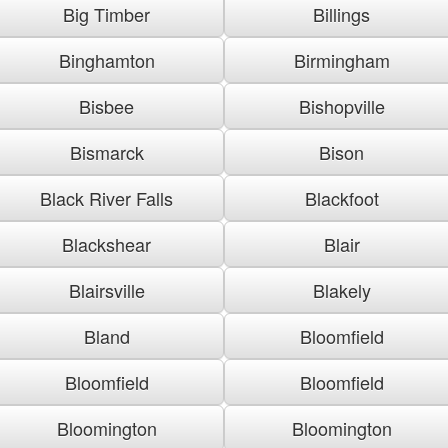
Big Timber
Billings
Binghamton
Birmingham
Bisbee
Bishopville
Bismarck
Bison
Black River Falls
Blackfoot
Blackshear
Blair
Blairsville
Blakely
Bland
Bloomfield
Bloomfield
Bloomfield
Bloomington
Bloomington