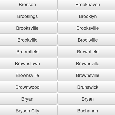
Bronson
Brookhaven
Brookings
Brooklyn
Brooksville
Brooksville
Brookville
Brookville
Broomfield
Brownfield
Brownstown
Brownsville
Brownsville
Brownsville
Brownwood
Brunswick
Bryan
Bryan
Bryson City
Buchanan