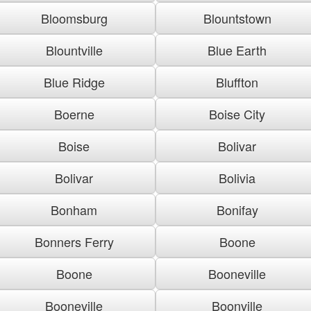
Bloomsburg
Blountstown
Blountville
Blue Earth
Blue Ridge
Bluffton
Boerne
Boise City
Boise
Bolivar
Bolivar
Bolivia
Bonham
Bonifay
Bonners Ferry
Boone
Boone
Booneville
Booneville
Boonville