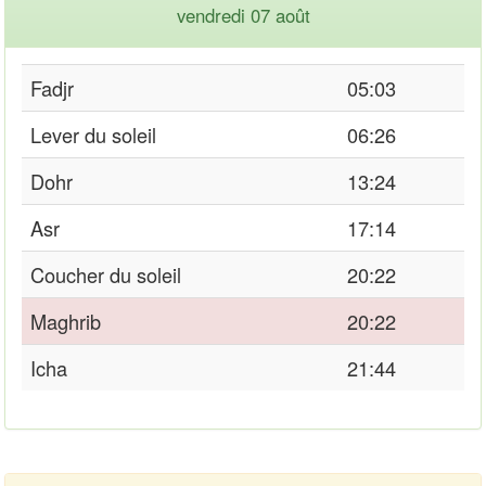
vendredi 07 août
Fadjr
05:03
Lever du soleil
06:26
Dohr
13:24
Asr
17:14
Coucher du soleil
20:22
Maghrib
20:22
Icha
21:44