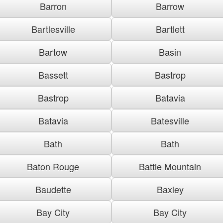
Barron
Barrow
Bartlesville
Bartlett
Bartow
Basin
Bassett
Bastrop
Bastrop
Batavia
Batavia
Batesville
Bath
Bath
Baton Rouge
Battle Mountain
Baudette
Baxley
Bay City
Bay City