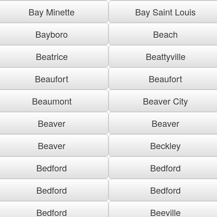
Bay Minette
Bay Saint Louis
Bayboro
Beach
Beatrice
Beattyville
Beaufort
Beaufort
Beaumont
Beaver City
Beaver
Beaver
Beaver
Beckley
Bedford
Bedford
Bedford
Bedford
Bedford
Beeville