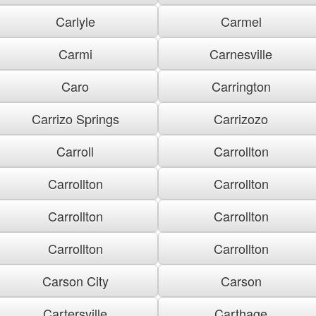
Carlyle
Carmel
Carmi
Carnesville
Caro
Carrington
Carrizo Springs
Carrizozo
Carroll
Carrollton
Carrollton
Carrollton
Carrollton
Carrollton
Carrollton
Carrollton
Carson City
Carson
Cartersville
Carthage