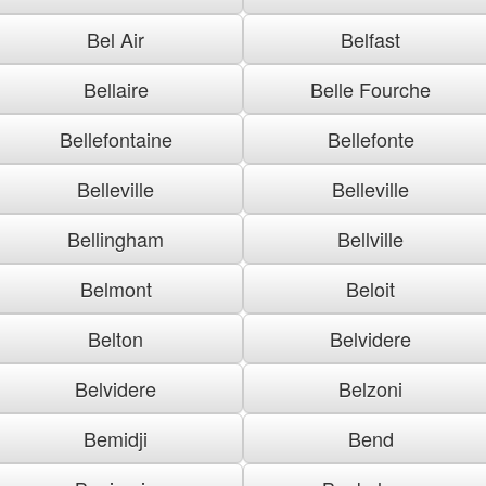
Bel Air
Belfast
Bellaire
Belle Fourche
Bellefontaine
Bellefonte
Belleville
Belleville
Bellingham
Bellville
Belmont
Beloit
Belton
Belvidere
Belvidere
Belzoni
Bemidji
Bend