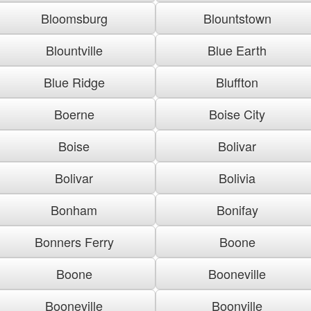
Bloomsburg
Blountstown
Blountville
Blue Earth
Blue Ridge
Bluffton
Boerne
Boise City
Boise
Bolivar
Bolivar
Bolivia
Bonham
Bonifay
Bonners Ferry
Boone
Boone
Booneville
Booneville
Boonville