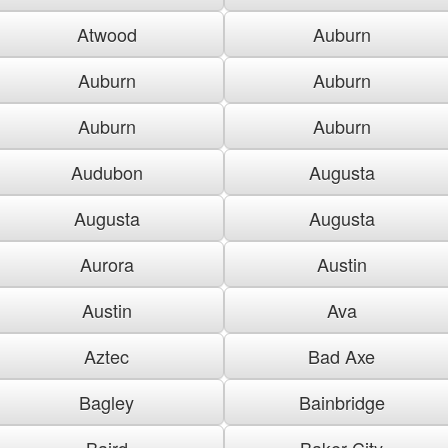
Atwood
Auburn
Auburn
Auburn
Auburn
Auburn
Audubon
Augusta
Augusta
Augusta
Aurora
Austin
Austin
Ava
Aztec
Bad Axe
Bagley
Bainbridge
Baird
Baker City