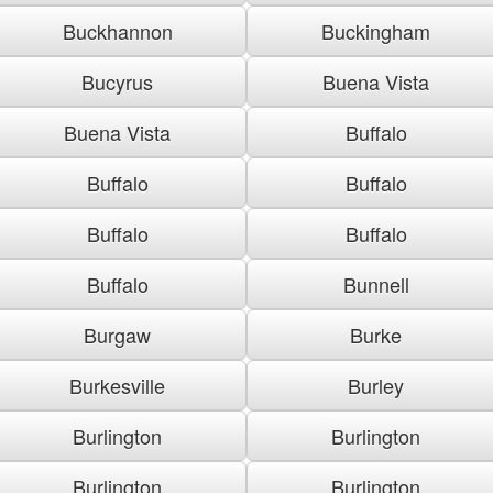
Buckhannon
Buckingham
Bucyrus
Buena Vista
Buena Vista
Buffalo
Buffalo
Buffalo
Buffalo
Buffalo
Buffalo
Bunnell
Burgaw
Burke
Burkesville
Burley
Burlington
Burlington
Burlington
Burlington