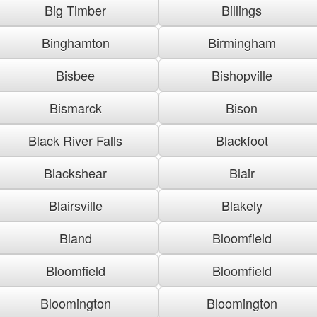
Big Timber
Billings
Binghamton
Birmingham
Bisbee
Bishopville
Bismarck
Bison
Black River Falls
Blackfoot
Blackshear
Blair
Blairsville
Blakely
Bland
Bloomfield
Bloomfield
Bloomfield
Bloomington
Bloomington