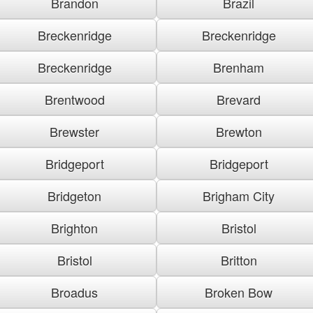
Brandon
Brazil
Breckenridge
Breckenridge
Breckenridge
Brenham
Brentwood
Brevard
Brewster
Brewton
Bridgeport
Bridgeport
Bridgeton
Brigham City
Brighton
Bristol
Bristol
Britton
Broadus
Broken Bow