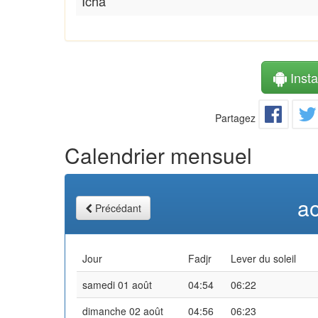
Icha
Instal
Partagez
Calendrier mensuel
a
Précédant
Jour
Fadjr
Lever du soleil
samedi 01 août
04:54
06:22
dimanche 02 août
04:56
06:23