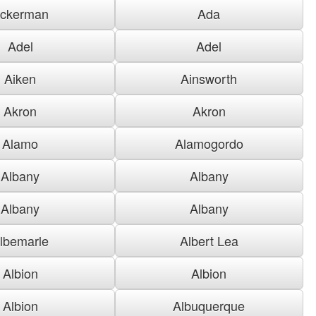
ckerman
Ada
Adel
Adel
Aiken
Ainsworth
Akron
Akron
Alamo
Alamogordo
Albany
Albany
Albany
Albany
lbemarle
Albert Lea
Albion
Albion
Albion
Albuquerque