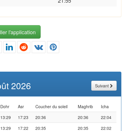
21:55
ler l'application
oût 2026
Suivant
Dohr
Asr
Coucher du soleil
Maghrib
Icha
13:29
17:23
20:36
20:36
22:04
13:29
17:22
20:35
20:35
22:02