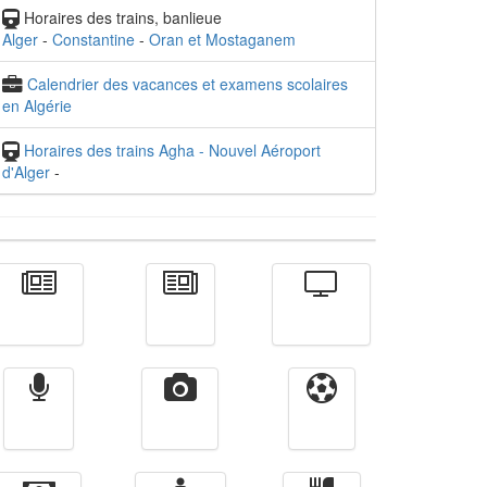
Horaires des trains, banlieue
Alger
-
Constantine
-
Oran et Mostaganem
Calendrier des vacances et examens scolaires
en Algérie
Horaires des trains Agha - Nouvel Aéroport
d'Alger
-
Actualité
الأخبار
Télévision
Radio
Vidéos
Sport