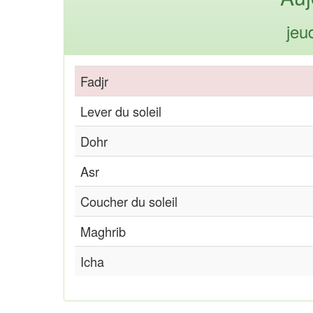
jeu
Fadjr
Lever du soleil
Dohr
Asr
Coucher du soleil
Maghrib
Icha