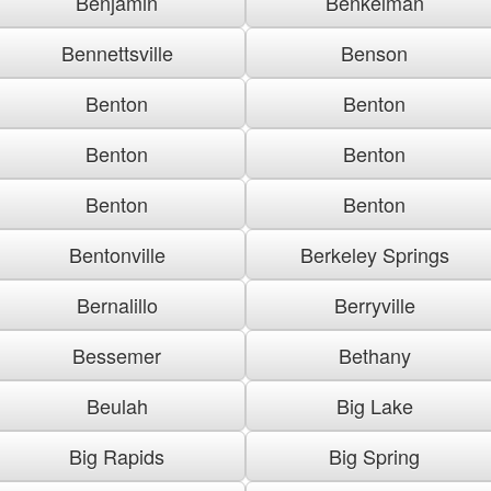
Benjamin
Benkelman
Bennettsville
Benson
Benton
Benton
Benton
Benton
Benton
Benton
Bentonville
Berkeley Springs
Bernalillo
Berryville
Bessemer
Bethany
Beulah
Big Lake
Big Rapids
Big Spring