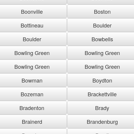
Boonville
Boston
Bottineau
Boulder
Boulder
Bowbells
Bowling Green
Bowling Green
Bowling Green
Bowling Green
Bowman
Boydton
Bozeman
Brackettville
Bradenton
Brady
Brainerd
Brandenburg