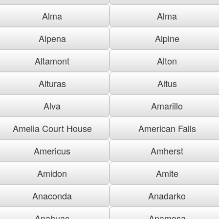
Alma
Alma
Alpena
Alpine
Altamont
Alton
Alturas
Altus
Alva
Amarillo
Amelia Court House
American Falls
Americus
Amherst
Amidon
Amite
Anaconda
Anadarko
Anahuac
Anamosa