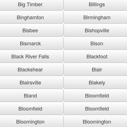
Big Timber
Billings
Binghamton
Birmingham
Bisbee
Bishopville
Bismarck
Bison
Black River Falls
Blackfoot
Blackshear
Blair
Blairsville
Blakely
Bland
Bloomfield
Bloomfield
Bloomfield
Bloomington
Bloomington