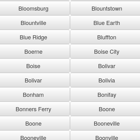
Bloomsburg
Blountstown
Blountville
Blue Earth
Blue Ridge
Bluffton
Boerne
Boise City
Boise
Bolivar
Bolivar
Bolivia
Bonham
Bonifay
Bonners Ferry
Boone
Boone
Booneville
Booneville
Boonville