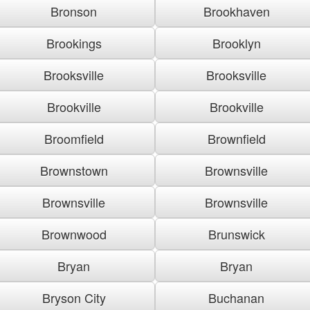
Bronson
Brookhaven
Brookings
Brooklyn
Brooksville
Brooksville
Brookville
Brookville
Broomfield
Brownfield
Brownstown
Brownsville
Brownsville
Brownsville
Brownwood
Brunswick
Bryan
Bryan
Bryson City
Buchanan