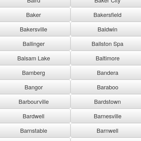
Baker
Bakersfield
Bakersville
Baldwin
Ballinger
Ballston Spa
Balsam Lake
Baltimore
Bamberg
Bandera
Bangor
Baraboo
Barbourville
Bardstown
Bardwell
Barnesville
Barnstable
Barnwell