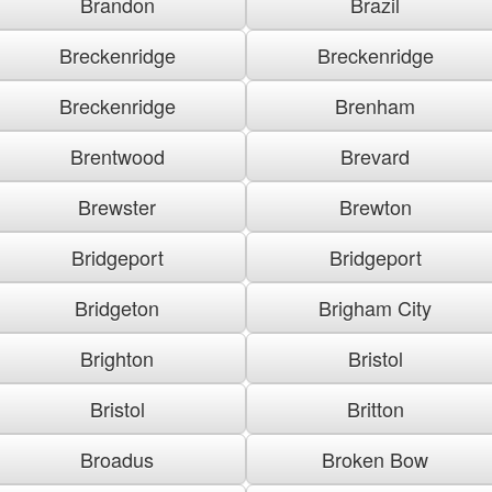
Brandon
Brazil
Breckenridge
Breckenridge
Breckenridge
Brenham
Brentwood
Brevard
Brewster
Brewton
Bridgeport
Bridgeport
Bridgeton
Brigham City
Brighton
Bristol
Bristol
Britton
Broadus
Broken Bow