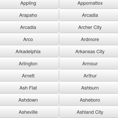
Appling
Appomattox
Arapaho
Arcadia
Arcadia
Archer City
Arco
Ardmore
Arkadelphia
Arkansas City
Arlington
Armour
Arnett
Arthur
Ash Flat
Ashburn
Ashdown
Asheboro
Asheville
Ashland City