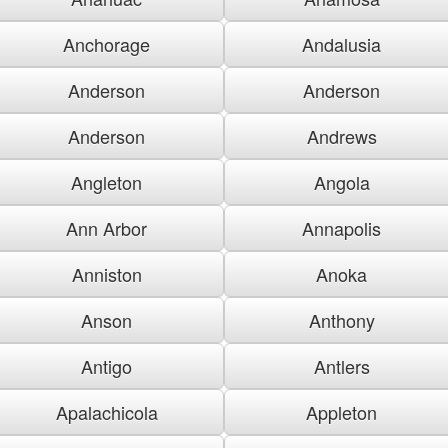
Anchorage
Andalusia
Anderson
Anderson
Anderson
Andrews
Angleton
Angola
Ann Arbor
Annapolis
Anniston
Anoka
Anson
Anthony
Antigo
Antlers
Apalachicola
Appleton