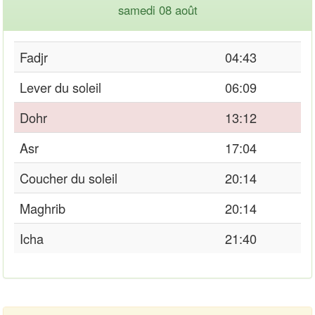
samedi 08 août
Fadjr
04:43
Lever du soleil
06:09
Dohr
13:12
Asr
17:04
Coucher du soleil
20:14
Maghrib
20:14
Icha
21:40