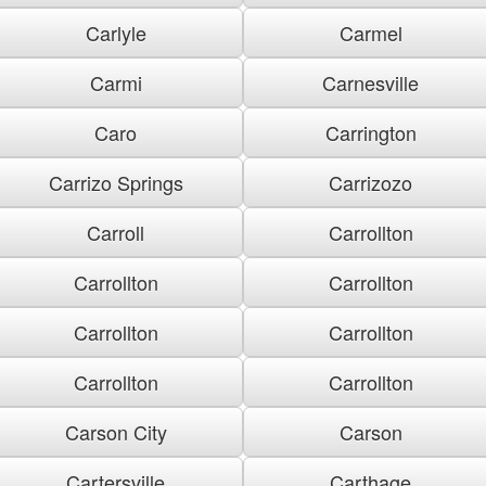
Carlyle
Carmel
Carmi
Carnesville
Caro
Carrington
Carrizo Springs
Carrizozo
Carroll
Carrollton
Carrollton
Carrollton
Carrollton
Carrollton
Carrollton
Carrollton
Carson City
Carson
Cartersville
Carthage