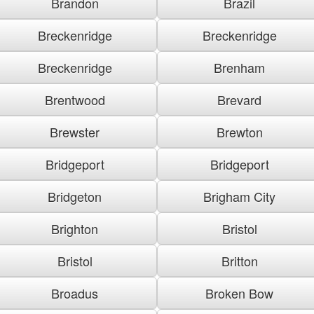
Brandon
Brazil
Breckenridge
Breckenridge
Breckenridge
Brenham
Brentwood
Brevard
Brewster
Brewton
Bridgeport
Bridgeport
Bridgeton
Brigham City
Brighton
Bristol
Bristol
Britton
Broadus
Broken Bow