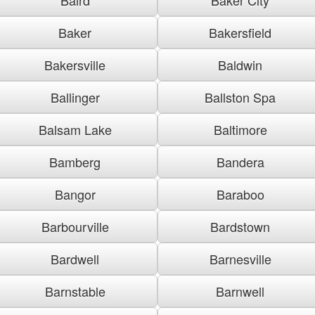
Baker
Bakersfield
Bakersville
Baldwin
Ballinger
Ballston Spa
Balsam Lake
Baltimore
Bamberg
Bandera
Bangor
Baraboo
Barbourville
Bardstown
Bardwell
Barnesville
Barnstable
Barnwell