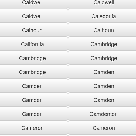
Caldwell
Caldwell
Caldwell
Caledonia
Calhoun
Calhoun
California
Cambridge
Cambridge
Cambridge
Cambridge
Camden
Camden
Camden
Camden
Camden
Camden
Camdenton
Cameron
Cameron