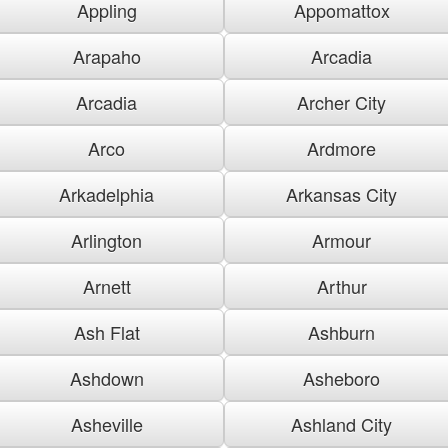
Appling
Appomattox
Arapaho
Arcadia
Arcadia
Archer City
Arco
Ardmore
Arkadelphia
Arkansas City
Arlington
Armour
Arnett
Arthur
Ash Flat
Ashburn
Ashdown
Asheboro
Asheville
Ashland City