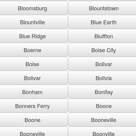
Bloomsburg
Blountstown
Blountville
Blue Earth
Blue Ridge
Bluffton
Boerne
Boise City
Boise
Bolivar
Bolivar
Bolivia
Bonham
Bonifay
Bonners Ferry
Boone
Boone
Booneville
Booneville
Boonville