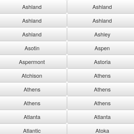
Ashland
Ashland
Ashland
Ashland
Ashland
Ashley
Asotin
Aspen
Aspermont
Astoria
Atchison
Athens
Athens
Athens
Athens
Athens
Atlanta
Atlanta
Atlantic
Atoka