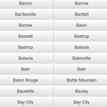
Barron
Barrow
Bartlesville
Bartlett
Bartow
Basin
Bassett
Bastrop
Bastrop
Batavia
Batavia
Batesville
Bath
Bath
Baton Rouge
Battle Mountain
Baudette
Baxley
Bay City
Bay City