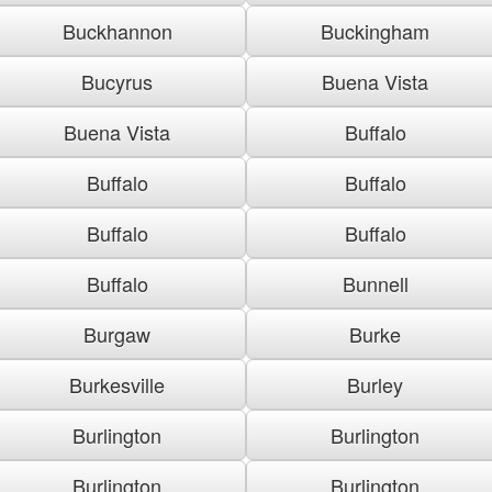
Buckhannon
Buckingham
Bucyrus
Buena Vista
Buena Vista
Buffalo
Buffalo
Buffalo
Buffalo
Buffalo
Buffalo
Bunnell
Burgaw
Burke
Burkesville
Burley
Burlington
Burlington
Burlington
Burlington