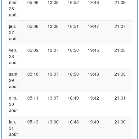
mer.
05:06
13:08
16:52
19:48
21:09
26
août
jeu.
05:08
13:08
16:51
19:47
21:07
27
août
ven.
05:09
13:07
16:50
19:45
21:05
28
août
sam.
05:10
13:07
16:50
19:43
21:03
29
août
dim.
05:11
13:07
16:49
19:42
21:01
30
août
lun.
05:13
13:06
16:48
19:40
21:00
31
août